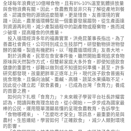
全球每年浪費近10億噸食物，且有8%-10%溫室氣體排放量
與食物浪費有關。因此，食農教育並非只有了解從產地到餐
桌、認識食物的源頭這麼簡單，更是惜食、友善環境的實
踐。因此，農業循環轉型是一個重要發展趨勢，從生產面達
到資源再利用，減少產製過程中的副產物或廢棄物，進而減
少破壞，提高糧食的供應量。
投入循環經濟多年的福壽實業，洪堯昆董事長指出，為了
善盡社會責任，公司特別成立生技部門，研發動物排泄物發
酵的菌種，製造有機肥料，以「糧農循環經濟」友善大地。
對於消費者，民眾在食安事件後，雖然開始重視追求食物
原味與天然製作方式，但雙薪家庭大多外食，即使知道飲食
健康的重要性，卻難以做到或不知道如何準備。甚至，許多
研究都發現，孩童肥胖率正逐年上升，現代孩子飲食普遍有
挑食現象，且偏向油膩、重鹹、高糖、蔬菜水果攝取不足，
因此從小建立起「飲食素養」，已成為台灣「食育力」養成
的首要之務。
如何向下扎根「食育力」？未來親子學習平台社長許耀雲
認為，閱讀與教育理念結合，從小開始，一步步成為國家最
棒的公民，運用簡單潛顯易懂的呈現食農教育，告訴學生
「食物哪裡來」、「怎麼吃才安全」等訊息，最重要的是與
農村、生態連結，學習如何「正確飲食」，減少人類對環境
的影響。