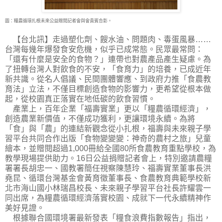
圖：糧農循環扎根未來公益贈閱記者會與會貴賓合影。
【台北訊】走過塑化劑、餿水油、問題肉、毒蛋風暴……
台灣每幾年爆發食安危機，似乎已
成常態。民眾最常問：
「還有什麼是安全的食物？」連帶也對農產品產生疑慮。為
了扭轉台灣人對飲食的不安，「食育力」的培養，已成近年
新共識。從名人倡議、民間團體響應、到政府力推「食農教
育法」立法，不僅目標創造食物的影響力，更希望從根本做
起，從校園真正落實在地低碳的飲食習慣。
產業上，百年企業「福壽實業」更以「糧農循環經濟」，
創造農業新價值，不僅成功獲利，更讓環境永續。為將
「食」與「農」的連結新觀念從小扎根，福壽與未來親子學
習平台共同合作出版「食物變變變：神奇的農村之旅」兒童
繪本，並贈閱超過1,000冊給全國80所食農教育重點學校，為
教學現場提供助力。16日公益捐贈記者會上，特別邀請農糧
署署長胡忠一、國教署簡任視察陳慧玲、福壽實業董事長洪
堯昆、循環台灣基金會黃育徵董事長、食農教育典範學校新
北市海山國小林瑞昌校長、未來親子學習平台社長許耀雲一
同出席，為糧農循環經濟落實校園、成就下一代永續精神作
美好見證。
根據聯合國環境署最新發表「糧食浪費指數報告」指出，