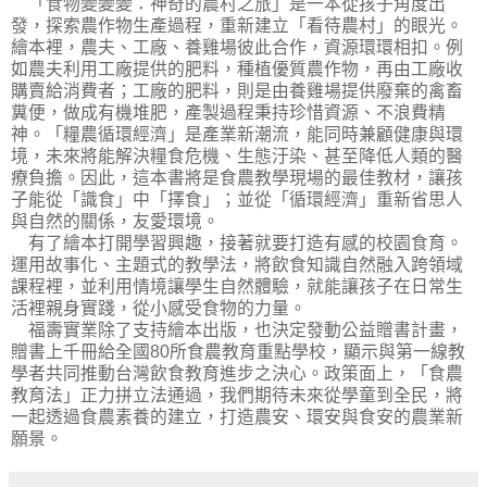
「食物變變變：神奇的農村之旅」是一本從孩子角度出
發，探索農作物生產過程，重新建立「看待農村」的眼光。
繪本裡，農夫、工廠、養雞場彼此合作，資源環環相扣。例
如農夫利用工廠提供的肥料，種植優質農作物，再由工廠收
購賣給消費者；工廠的肥料，則是由養雞場提供廢棄的禽畜
糞便，做成有機堆肥，產製過程秉持珍惜資源、不浪費精
神。「糧農循環經濟」是產業新潮流，能同時兼顧健康與環
境，未來將能解決糧食危機、生態汙染、甚至降低人類的醫
療負擔。因此，這本書將是食農教學現場的最佳教材，讓孩
子能從「識食」中「擇食」；並從「循環經濟」重新省思人
與自然的關係，友愛環境。
有了繪本打開學習興趣，接著就要打造有感的校園食育。
運用故事化、主題式的教學法，將飲食知識自然融入跨領域
課程裡，並利用情境讓學生自然體驗，就能讓孩子在日常生
活裡親身實踐，從小感受食物的力量。
福壽實業除了支持繪本出版，也決定發動公益贈書計畫，
贈書上千冊給全國80所食農教育重點學校，顯示與第一線教
學者共同推動台灣飲食教育進步之決心。政策面上，「食農
教育法」正力拼立法通過，我們期待未來從學童到全民，將
一起透過食農素養的建立，打造農安、環安與食安的農業新
願景。