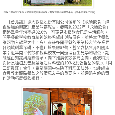
圖說：開平餐飲新生見學體驗營提供國中學子升學前職涯探索的平台。(開平餐飲學校提供)
【台北訊】據大數據股份有限公司發布的《永續飲食：綠
色餐廳的興起》產業洞察報告，觀
察到2022年「永續飲食」
網路聲量年增率達82.6%，可窺見永續飲食已是生活趨勢，
開平餐飲學校教育精神始終希望能與時俱進，並將當代餐飲
議題融入課程之中。多年來許多開平餐飲畢業校友皆在業界
各領域創業深耕，不僅止於餐廳經營，甚至含括食育相關產
業；近年開平餐飲積極與校友一同辦理新生見學體驗營，期
能經由知識與經驗傳承，向下推廣餐飲多元面向，此次特別
與擅長種植友善蔬菜及農村料理的103校友張哲岳的淡水「阿
三哥農莊」合作，希望讓國中生除了料理工法外，也能經由
食農教育體驗餐飲之於環境友善的重要性，並通過有趣的實
作活動拓展餐飲視野。