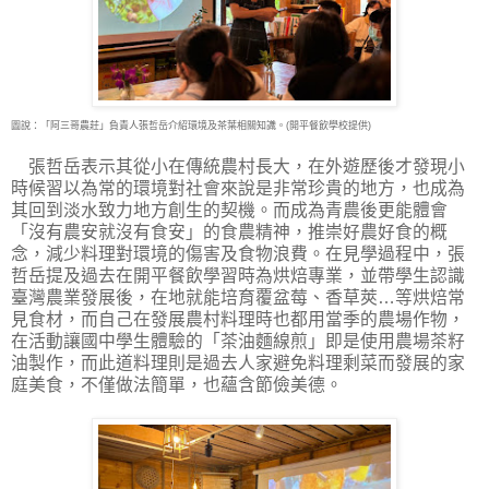
圖說：「阿三哥農莊」負責人張哲岳介紹環境及茶葉相關知識。(開平餐飲學校提供)
張哲岳表示其從小在傳統農村長大，在外遊歷後才發現小
時候習以為常的環境對社會來說是非常珍貴的地方，也成為
其回到淡水致力地方創生的契機。而成為青農後更能體會
「沒有農安就沒有食安」的食農精神，推崇好農好食的概
念，減少料理對環境的傷害及食物浪費。在見學過程中，張
哲岳提及過去在開平餐飲學習時為烘焙專業，並帶學生認識
臺灣農業發展後，在地就能培育覆盆莓、香草莢…等烘焙常
見食材，而自己在發展農村料理時也都用當季的農場作物，
在活動讓國中學生體驗的「茶油麵線煎」即是使用農場茶籽
油製作，而此道料理則是過去人家避免料理剩菜而發展的家
庭美食，不僅做法簡單，也蘊含節儉美德。