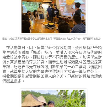
圖說：以影片及實際示範向國中學生說明傳統家庭菜『茶油麵線煎』的由來及作法。(開平餐飲學校提供)
在活動當日，因正值當地蒔茶採收期間，張哲岳特地帶領
學生到茶園體驗「挽茶」技巧，並融入淡水在日治時代即開
始栽培淡水青心、硬枝紅心等不同品種的歷史，加深學生對
淡水茶葉產業的背景知識，而學生也難得頭戴斗笠感受採茶
樂趣，紛紛表示光在辨識可用於製茶的一心二葉時即備感困
難，就算集結大家的力量也很難短時間採滿一簍新鮮茶葉，
採收期間便能感受到採茶農人的辛苦，但新鮮的體驗也讓他
們獲益良多。