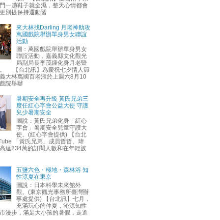
門一趟鞋子就全濕，整天心情都會
更別提保持運動習
來大林找Darling 月老神助攻
萬國戲院舉辦單身男女聯誼
活動
圖：萬國戲院舉辦單身男女
聯誼活動，嘉義縣文化觀光
局副局長李茂鍾化身月老暨
。 【台北訊】為慶祝七夕情人節
義大林萬國百老滙於上週六8月10
戲院舉辦
暑期安全再升級 黃氏兄弟三
度任紅心字會公益大使 守護
兒少暑期安全
圖說：黃氏兄弟化身「紅心
字會」暑期安全兒童守護大
使。(紅心字會提供) 【台北
uTube 「黃氏兄弟」成員哲哲、瑋
高達234萬的訂閱人數和在年輕族
五鹽六色・極地・森林浴 知
性涼夏在東京
圖說：日本科學未來館外
觀。(東京觀光事務所臺灣辦
事處提供) 【台北訊】七月，
充滿玩心的仲夏，沁涼知性
市漫步，滿足大小孩的暑假，走進