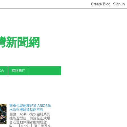
台灣新聞網
綜合
聯絡我們
雨季也能乾爽舒適 ASICS防
水系列機能造型兩不誤
圖說：ASICS防水跑鞋系列
機能造型佳，無論是正式場
合或運動休閒都能輕鬆駕
馭。 【台北訊】夏日雨季來