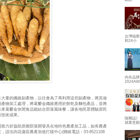
台灣福斯
和24小
內衣品牌
2024
生大量的纖維副產物，以往會為了再利用這些副產物，將其做
副產物加工處理，將葛鬱金纖維應用於餅乾及麵包產品，並將
未來葛鬱金休閒食品能結合部落風味餐，讓各地民眾體驗原民
新技術成果。
險雜誌》
就業意願
場致力於協助原鄉部落開發具在地特色農產加工品，如有農產
請洽詢花蓮區農產加值打樣中心(聯絡電話︰03-8521108