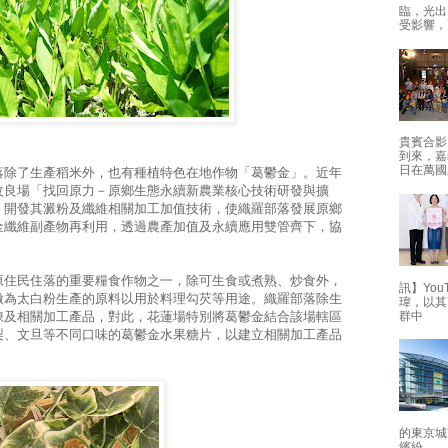
臨，光出
受影響，
貴賓合影
到來，嘉
日在萬國
落除了生產稻米外，也有種植特色在地作物「葛鬱金」。近
年
改良場「找回原力－原鄉生態永續新農業核心技術研發與擴
，開發其澱粉及纖維相關加工加值技術，使織羅部落發展原鄉
金纖維副產物再利用，透過農產加值及永續應用雙管齊下，協
原住民住落的重要糧食作物之一，除可生食或煮熟、炒食外，
訊】Yo
做為太白粉生產的原料以用於料理勾芡等用途。織羅部落除生
瑋，以其
群中
凍及相關加工產品，對此，花蓮場特別將葛鬱金結合該場轄區
梨、文旦等不同口味的葛鬱金水果糖片，以建立相關加工產品
的東京城
繽紛