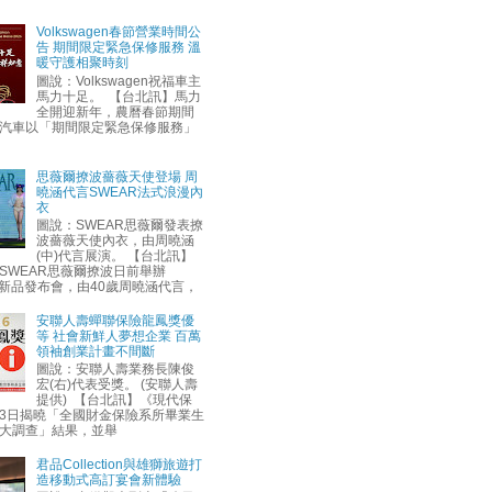
Volkswagen春節營業時間公
告 期間限定緊急保修服務 溫
暖守護相聚時刻
圖說：Volkswagen祝福車主
馬力十足。 【台北訊】馬力
全開迎新年，農曆春節期間
汽車以「期間限定緊急保修服務」
思薇爾撩波薔薇天使登場 周
曉涵代言SWEAR法式浪漫內
衣
圖說：SWEAR思薇爾發表撩
波薔薇天使內衣，由周曉涵
(中)代言展演。 【台北訊】
SWEAR思薇爾撩波日前舉辦
AW新品發布會，由40歲周曉涵代言，
安聯人壽蟬聯保險龍鳳獎優
等 社會新鮮人夢想企業 百萬
領袖創業計畫不間斷
圖說：安聯人壽業務長陳俊
宏(右)代表受獎。 (安聯人壽
提供) 【台北訊】《現代保
3日揭曉「全國財金保險系所畢業生
大調查」結果，並舉
君品Collection與雄獅旅遊打
造移動式高訂宴會新體驗