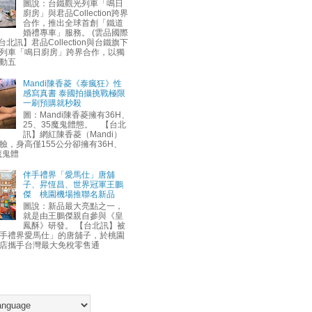
圖說：台鐵觀光列車「鳴日
廚房」與君品Collection跨界
合作，推出全球首創「鐵道
婚禮專車」服務。 (雲品國際
台北訊】君品Collection與台鐵旗下
列車「鳴日廚房」跨界合作，以獨
動五
Mandi陳香菱《泰瘋狂》性
感寫真書 泰國拍攝挑戰極限
一刷預購就秒殺
圖：Mandi陳香菱擁有36H、
25、35魔鬼體態。 【台北
訊】網紅陳香菱（Mandi）
臉，身高僅155公分卻擁有36H、
魔鬼體
伴手禮界「愛馬仕」唐舖
子、昇恆昌、世界冠軍王鵬
傑 桃園機場推聯名新品
圖說：新品最大亮點之一，
就是由王鵬傑親自參與《皇
鳳酥》研發。 【台北訊】被
手禮界愛馬仕」的唐舖子，於桃園
店攜手台灣最大免稅零售通