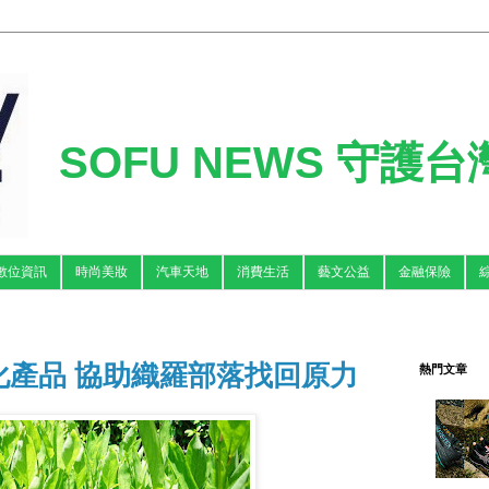
SOFU NEWS 守護
數位資訊
時尚美妝
汽車天地
消費生活
藝文公益
金融保險
化產品 協助織羅部落找回原力
熱門文章