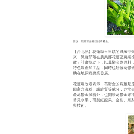
圖說：織羅部落種植的葛鬱金。
【台北訊】花蓮縣玉里鎮的織羅部
來，織羅部落在農業部花蓮區農業
散」計畫協助下，以葛鬱金為原料
特色農產加工品，同時也研發葛鬱
助在地原鄉農業發展。
花蓮農改場表示，葛鬱金的塊莖是
因富含澱粉、纖維質等成分，亦常
產葛鬱金澱粉外，也開發葛鬱金果
常見水果，研製紅龍果、金柑、鳳
與技術。