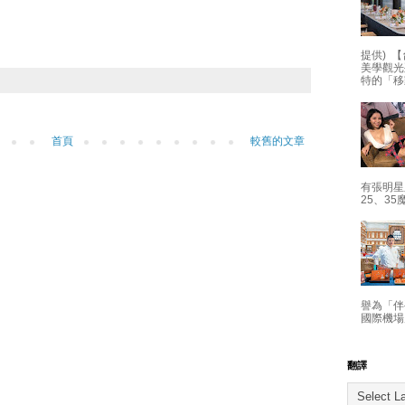
提供) 【
美學觀光
特的「移
首頁
較舊的文章
有張明星
25、35
譽為「伴
國際機場
翻譯