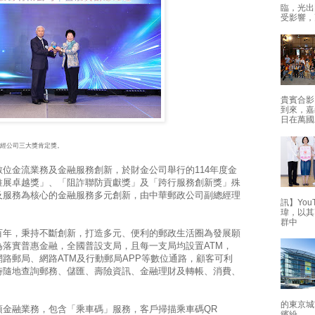
臨，光出
受影響，
貴賓合影
到來，嘉
日在萬國
財經公司三大獎肯定獎。
位金流業務及金融服務創新，於財金公司舉行的114年度金
推展卓越獎」、「阻詐聯防貢獻獎」及「跨行服務創新獎」殊
及服務為核心的金融服務多元創新，由中華郵政公司副總經理
訊】Yo
瑋，以其
群中
百年，秉持不斷創新，打造多元、便利的郵政生活圈為發展願
落實普惠金融，全國普設支局，且每一支局均設置ATM，
路郵局、網路ATM及行動郵局APP等數位通路，顧客可利
時隨地查詢郵務、儲匯、壽險資訊、金融理財及轉帳、消費、
的東京城
項金融業務，包含「乘車碼」服務，客戶掃描乘車碼QR
繽紛