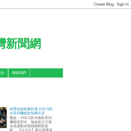
台灣新聞網
綜合
聯絡我們
雨季也能乾爽舒適 ASICS防
水系列機能造型兩不誤
圖說：ASICS防水跑鞋系列
機能造型佳，無論是正式場
合或運動休閒都能輕鬆駕
馭。 【台北訊】夏日雨季來