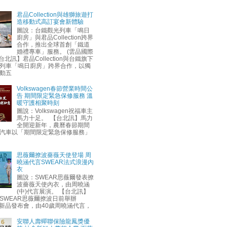
君品Collection與雄獅旅遊打
造移動式高訂宴會新體驗
圖說：台鐵觀光列車「鳴日
廚房」與君品Collection跨界
合作，推出全球首創「鐵道
婚禮專車」服務。 (雲品國際
台北訊】君品Collection與台鐵旗下
列車「鳴日廚房」跨界合作，以獨
動五
Volkswagen春節營業時間公
告 期間限定緊急保修服務 溫
暖守護相聚時刻
圖說：Volkswagen祝福車主
馬力十足。 【台北訊】馬力
全開迎新年，農曆春節期間
汽車以「期間限定緊急保修服務」
思薇爾撩波薔薇天使登場 周
曉涵代言SWEAR法式浪漫內
衣
圖說：SWEAR思薇爾發表撩
波薔薇天使內衣，由周曉涵
(中)代言展演。 【台北訊】
SWEAR思薇爾撩波日前舉辦
AW新品發布會，由40歲周曉涵代言，
安聯人壽蟬聯保險龍鳳獎優