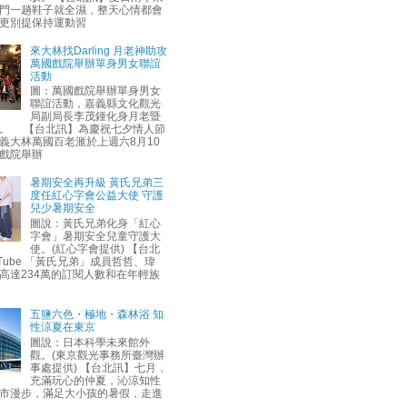
門一趟鞋子就全濕，整天心情都會
更別提保持運動習
來大林找Darling 月老神助攻
萬國戲院舉辦單身男女聯誼
活動
圖：萬國戲院舉辦單身男女
聯誼活動，嘉義縣文化觀光
局副局長李茂鍾化身月老暨
。 【台北訊】為慶祝七夕情人節
義大林萬國百老滙於上週六8月10
戲院舉辦
暑期安全再升級 黃氏兄弟三
度任紅心字會公益大使 守護
兒少暑期安全
圖說：黃氏兄弟化身「紅心
字會」暑期安全兒童守護大
使。(紅心字會提供) 【台北
uTube 「黃氏兄弟」成員哲哲、瑋
高達234萬的訂閱人數和在年輕族
五鹽六色・極地・森林浴 知
性涼夏在東京
圖說：日本科學未來館外
觀。(東京觀光事務所臺灣辦
事處提供) 【台北訊】七月，
充滿玩心的仲夏，沁涼知性
市漫步，滿足大小孩的暑假，走進