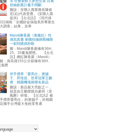
等 社會新鮮人夢想企業 百萬
領袖創業計畫不間斷
圖說：安聯人壽業務長陳俊
宏(右)代表受獎。 (安聯人壽
提供) 【台北訊】《現代保
3日揭曉「全國財金保險系所畢業生
大調查」結果，並舉
Mandi陳香菱《泰瘋狂》性
感寫真書 泰國拍攝挑戰極限
一刷預購就秒殺
圖：Mandi陳香菱擁有36H、
25、35魔鬼體態。 【台北
訊】網紅陳香菱（Mandi）
臉，身高僅155公分卻擁有36H、
魔鬼體
伴手禮界「愛馬仕」唐舖
子、昇恆昌、世界冠軍王鵬
傑 桃園機場推聯名新品
圖說：新品最大亮點之一，
就是由王鵬傑親自參與《皇
鳳酥》研發。 【台北訊】被
手禮界愛馬仕」的唐舖子，於桃園
店攜手台灣最大免稅零售通