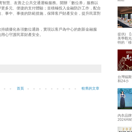
落實智慧、友善之公共交通運輸服務。開辦「數位券」服務以
戶更多元、便捷的支付體驗；並積極投入金融防詐工作，配合
前、事中、事後的防範措施，保障客戶財產安全，提升民眾對
政持續優化各項數位通路，實現以客戶為中心的創新金融服
提供) 【
的用心守護民眾財產安全。
美學觀光
特的「移
台灣福斯
和24小
首頁
較舊的文章
內衣品牌
2024