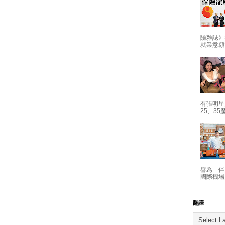
險雜誌》
就業意願
有張明星
25、35
譽為「伴
國際機場
翻譯