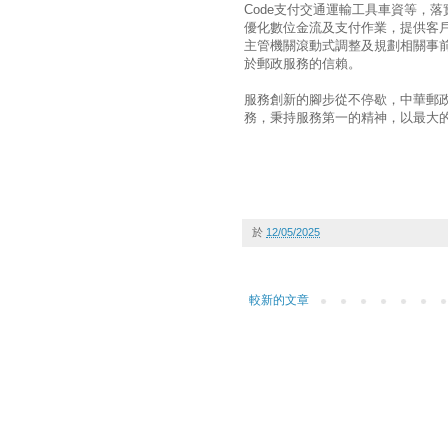
Code支付交通運輸工具車資等，
優化數位金流及支付作業，提供客
主管機關滾動式調整及規劃相關事
於郵政服務的信賴。
服務創新的腳步從不停歇，中華郵
務，秉持服務第一的精神，以最大
於
12/05/2025
較新的文章