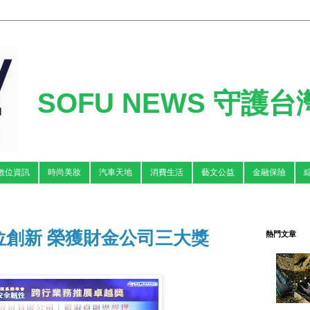
SOFU NEWS 守護
數位資訊
時尚美妝
汽車天地
消費生活
藝文公益
金融保險
位創新 榮獲財金公司三大獎
熱門文章