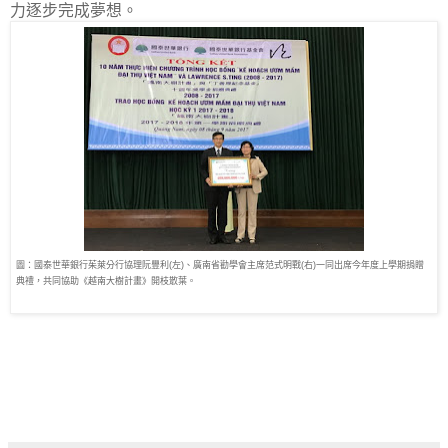
力逐步完成夢想。
圖：國泰世華銀行茱萊分行協理阮豐利(左)、廣南省勸學會主席范式明戰(右)一同出席今年度上學期捐贈
典禮，共同協助《越南大樹計畫》開枝散葉。