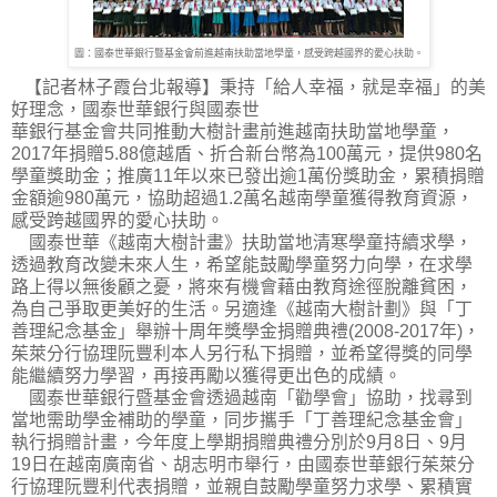
圖：國泰世華銀行暨基金會前進越南扶助當地學童，感受跨越國界的愛心扶助。
【記者林子霞台北報導】秉持「給人幸福，就是幸福」的美
好理念，國泰世華銀行與國泰世
華銀行基金會共同推動大樹計畫前進越南扶助當地學童，
2017年捐贈5.88億越盾、折合新台幣為100萬元，提供980名
學童獎助金；推廣11年以來已發出逾1萬份獎助金，累積捐贈
金額逾980萬元，協助超過1.2萬名越南學童獲得教育資源，
感受跨越國界的愛心扶助。
國泰世華《越南大樹計畫》扶助當地清寒學童持續求學，
透過教育改變未來人生，希望能鼓勵學童努力向學，在求學
路上得以無後顧之憂，將來有機會藉由教育途徑脫離貧困，
為自己爭取更美好的生活。另適逢《越南大樹計劃》與「丁
善理紀念基金」舉辦十周年獎學金捐贈典禮(2008-2017年)，
茱萊分行協理阮豐利本人另行私下捐贈，並希望得獎的同學
能繼續努力學習，再接再勵以獲得更出色的成績。
國泰世華銀行暨基金會透過越南「勸學會」協助，找尋到
當地需助學金補助的學童，同步攜手「丁善理紀念基金會」
執行捐贈計畫，今年度上學期捐贈典禮分別於9月8日、9月
19日在越南廣南省、胡志明市舉行，由國泰世華銀行茱萊分
行協理阮豐利代表捐贈，並親自鼓勵學童努力求學、累積實