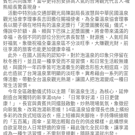
賓也共同匯聚，當中更特別安排高人氣的台灣觀光代言人-喔
熊組長驚喜現身。
活動中特別由交通部觀光局陳副局長淑慧與中華民國溫泉
觀光協會李理事長吉田擔任賜福使者，為全臺溫泉協會理事
長以關子嶺在地特有的溫泉泥漿行「泥漿圖騰祝福」儀式。
傳說中於額、鼻、頰與下巴抹上泥漿圖騰，將會帶來滿滿的
幸福，各個不同的部位分別代表長智慧、財源進、人氣旺與
好福氣，象徵祝福全臺溫泉區不分淡旺季，大賺觀光財，前
往享湯的旅客也能更加健康幸福。
此外，在國人固有的認知中，對於泡溫泉的印象只停留在
秋冬進行，並且是一種享受而不是習慣，和日常生活較無連
結，與國外一年四季皆可泡湯養生的觀念形態大相逕庭，因
此也造就了台灣溫泉業明顯的淡旺季。冀希藉由一系列的宣
傳活動，帶動全台溫泉觀光熱潮，讓國人把泡湯變成一種日
常生活習慣。
今年全區啟動儀式特以主題「新溫泉生活」為核心，延伸
創造台灣獨特的新享湯style：「日常享好湯，日日更健
康！」，長官與貴賓共同擂鼓啟動，炒熱現場氣氛，象徵迎
向新氣象，改寫泡湯新思維！14區溫泉協會理長也換上繽紛
多彩的改良式短版浴衣，搭上短褲與夾腳拖，手持傳統搶眼
的「五百萬」雨傘，呈現出輕鬆自在的俏皮模樣。此構想來
自欲呈現台人日常舒適的穿搭，藉此強化全民印象，讓享湯
成為一種生活習慣，不需刻意規劃，隨時享湯就出發。