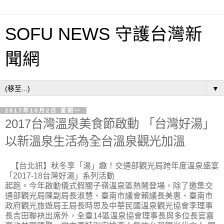
SOFU NEWS 守護台灣新
聞網
▼
2017年10月2日 星期一
2017台灣溫泉美食節啟動 「台灣好湯」
以新溫泉生活為全台溫泉觀光加溫
【台北訊】秋冬享「湯」趣！交通部觀光局跨年度溫泉盛宴
「2017-18台灣好湯」系列活動
起跑。今年啟動儀式假關子嶺溫泉區熱鬧登場，除了邀集交
通部觀光局陳副局長淑慧、臺南市議會賴議長美惠、臺南市
政府觀光旅遊局王局長時思及中華民國溫泉觀光協會李理事
長吉田聯袂出席外，全臺14區溫泉協會理事長與多位長官嘉