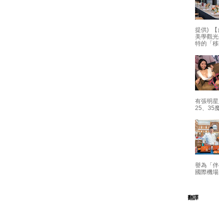
提供) 【
美學觀光
特的「移
有張明星
25、35
譽為「伴
國際機場
翻譯