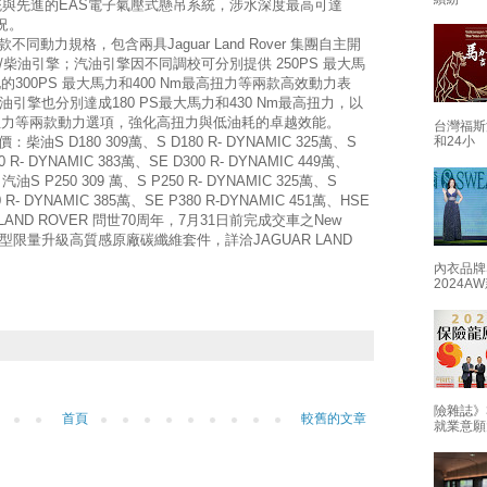
地形反應系統與先進的EAS電子氣壓式懸吊系統，涉水深度最高可達
況。
六款不同動力規格，包含兩具Jaguar Land Rover 集團自主開
四缸汽/柴油引擎；汽油引擎因不同調校可分別提供 250PS 最大馬
化的300PS 最大馬力和400 Nm最高扭力等兩款高效動力表
四缸柴油引擎也分別達成180 PS最大馬力和430 Nm最高扭力，以
 最高扭力等兩款動力選項，強化高扭力與低油耗的卓越效能。
台灣福斯
和24小
：柴油S D180 309萬、S D180 R- DYNAMIC 325萬、S
00 R- DYNAMIC 383萬、SE D300 R- DYNAMIC 449萬、
；汽油S P250 309 萬、S P250 R- DYNAMIC 325萬、S
0 R- DYNAMIC 385萬、SE P380 R-DYNAMIC 451萬、HSE
適逢LAND ROVER 問世70周年，7月31日前完成交車之New
主，指定車型限量升級高質感原廠碳纖維套件，詳洽JAGUAR LAND
內衣品牌
2024
險雜誌》
首頁
較舊的文章
就業意願