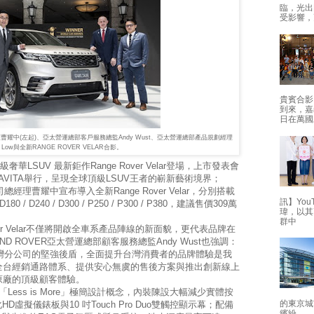
臨，光出
受影響，
貴賓合影
到來，嘉
日在萬國
總經理曹耀中(左起)、亞太營運總部客戶服務總監Andy Wust、亞太營運總部產品規劃經理
on Low與全新RANGE ROVER VELAR合影。
奢華LSUV 最新鉅作Range Rover Velar登場，上市發表會
AVITA舉行，呈現全球頂級LSUV王者的嶄新藝術境界；
公司總經理曹耀中宣布導入全新Range Rover Velar，分別搭載
訊】Yo
D240 / D300 / P250 / P300 / P380，建議售價309萬
瑋，以其
群中
er Velar不僅將開啟全車系產品陣線的新面貌，更代表品牌在
ND ROVER亞太營運總部顧客服務總監Andy Wust也強調：
ER 台灣分公司的堅強後盾，全面提升台灣消費者的品牌體驗是我
全台經銷通路體系、提供安心無虞的售後方案與推出創新線上
原廠的頂級顧客體驗。
型強調「Less is More」極簡設計概念，內裝陳設大幅減少實體按
的東京城
D虛擬儀錶板與10 吋Touch Pro Duo雙觸控顯示幕；配備
繽紛