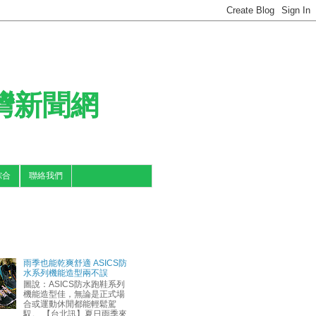
台灣新聞網
綜合
聯絡我們
雨季也能乾爽舒適 ASICS防
水系列機能造型兩不誤
圖說：ASICS防水跑鞋系列
機能造型佳，無論是正式場
合或運動休閒都能輕鬆駕
馭。 【台北訊】夏日雨季來