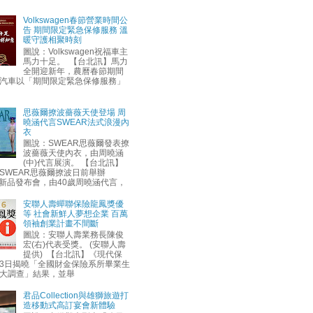
Volkswagen春節營業時間公
告 期間限定緊急保修服務 溫
暖守護相聚時刻
圖說：Volkswagen祝福車主
馬力十足。 【台北訊】馬力
全開迎新年，農曆春節期間
汽車以「期間限定緊急保修服務」
思薇爾撩波薔薇天使登場 周
曉涵代言SWEAR法式浪漫內
衣
圖說：SWEAR思薇爾發表撩
波薔薇天使內衣，由周曉涵
(中)代言展演。 【台北訊】
SWEAR思薇爾撩波日前舉辦
AW新品發布會，由40歲周曉涵代言，
安聯人壽蟬聯保險龍鳳獎優
等 社會新鮮人夢想企業 百萬
領袖創業計畫不間斷
圖說：安聯人壽業務長陳俊
宏(右)代表受獎。 (安聯人壽
提供) 【台北訊】《現代保
3日揭曉「全國財金保險系所畢業生
大調查」結果，並舉
君品Collection與雄獅旅遊打
造移動式高訂宴會新體驗