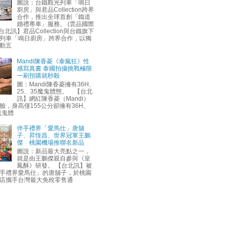
圖說：台鐵觀光列車「鳴日
廚房」與君品Collection跨界
合作，推出全球首創「鐵道
婚禮專車」服務。 (雲品國際
台北訊】君品Collection與台鐵旗下
列車「鳴日廚房」跨界合作，以獨
動五
Mandi陳香菱《泰瘋狂》性
感寫真書 泰國拍攝挑戰極限
一刷預購就秒殺
圖：Mandi陳香菱擁有36H、
25、35魔鬼體態。 【台北
訊】網紅陳香菱（Mandi）
臉，身高僅155公分卻擁有36H、
魔鬼體
伴手禮界「愛馬仕」唐舖
子、昇恆昌、世界冠軍王鵬
傑 桃園機場推聯名新品
圖說：新品最大亮點之一，
就是由王鵬傑親自參與《皇
鳳酥》研發。 【台北訊】被
手禮界愛馬仕」的唐舖子，於桃園
店攜手台灣最大免稅零售通