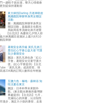
門一趟鞋子就全濕，整天心情都會
更別提保持運動習
來大林找Darling 月老神助攻
萬國戲院舉辦單身男女聯誼
活動
圖：萬國戲院舉辦單身男女
聯誼活動，嘉義縣文化觀光
局副局長李茂鍾化身月老暨
。 【台北訊】為慶祝七夕情人節
義大林萬國百老滙於上週六8月10
戲院舉辦
暑期安全再升級 黃氏兄弟三
度任紅心字會公益大使 守護
兒少暑期安全
圖說：黃氏兄弟化身「紅心
字會」暑期安全兒童守護大
使。(紅心字會提供) 【台北
uTube 「黃氏兄弟」成員哲哲、瑋
高達234萬的訂閱人數和在年輕族
五鹽六色・極地・森林浴 知
性涼夏在東京
圖說：日本科學未來館外
觀。(東京觀光事務所臺灣辦
事處提供) 【台北訊】七月，
充滿玩心的仲夏，沁涼知性
市漫步，滿足大小孩的暑假，走進