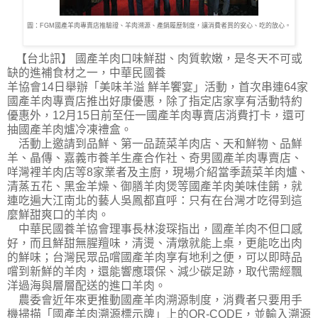
圖：FGM國產羊肉專賣店推驗證、羊肉溯源、產銷履歷制度，讓消費者買的安心、吃的放心。
【台北訊】 國產羊肉口味鮮甜、肉質軟嫩，是冬天不可或
缺的進補食材之一，中華民國養
羊協會14日舉辦「美味羊溢 鮮羊饗宴」活動，首次串連64家
國產羊肉專賣店推出好康優惠，除了指定店家享有活動特約
優惠外，12月15日前至任一國產羊肉專賣店消費打卡，還可
抽國產羊肉爐冷凍禮盒。
活動上邀請到品鮮、第一品蔬菜羊肉店、天和鮮物、品鮮
羊、晶傳、嘉義市養羊生產合作社、奇男國產羊肉專賣店、
咩灣裡羊肉店等8家業者及主廚，現場介紹當季蔬菜羊肉爐、
清蒸五花、黑金羊燥、御膳羊肉煲等國產羊肉美味佳餚，就
連吃遍大江南北的藝人吳鳳都直呼：只有在台灣才吃得到這
麼鮮甜爽口的羊肉。
中華民國養羊協會理事長林浚琛指出，國產羊肉不但口感
好，而且鮮甜無腥羶味，清燙、清燉就能上桌，更能吃出肉
的鮮味；台灣民眾品嚐國產羊肉享有地利之便，可以即時品
嚐到新鮮的羊肉，還能響應環保、減少碳足跡，取代需經飄
洋過海與層層配送的進口羊肉。
農委會近年來更推動國產羊肉溯源制度，消費者只要用手
機掃描「國產羊肉溯源標示牌」上的QR-CODE，並輸入溯源