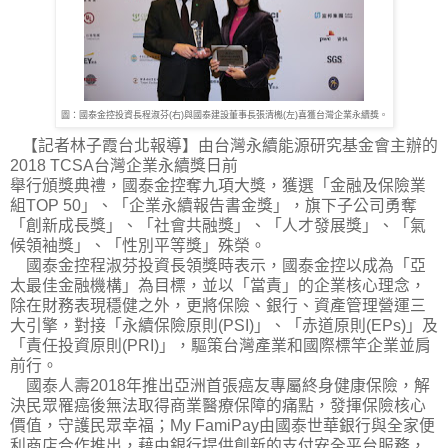
圖：國泰金控投資長程淑芬(右)與國泰建設董事長張清櫆(左)喜獲台灣企業永續獎。
【記者林子霞台北報導】由台灣永續能源研究基金會主辦的
2018 TCSA台灣企業永續獎日前
舉行頒獎典禮，國泰金控奪九項大獎，獲選「金融及保險業
組TOP 50」、「企業永續報告書金獎」，旗下子公司勇奪
「創新成長獎」、「社會共融獎」、「人才發展獎」、「氣
候領袖獎」、「性別平等獎」殊榮。
國泰金控程淑芬投資長領獎時表示，國泰金控以成為「亞
太最佳金融機構」為目標，並以「當責」的企業核心理念，
除在財務表現穩健之外，更將保險、銀行、資產管理營運三
大引擎，對接「永續保險原則(PSI)」、「赤道原則(EPs)」及
「責任投資原則(PRI)」，驅策台灣產業和國際標竿企業並肩
前行。
國泰人壽2018年推出亞洲首張癌友專屬終身健康保險，解
決民眾罹癌後無法取得商業醫療保障的痛點，發揮保險核心
價值，守護民眾幸福；My FamiPay由國泰世華銀行與全家便
利商店合作推出，藉由銀行提供創新的支付安全平台服務，