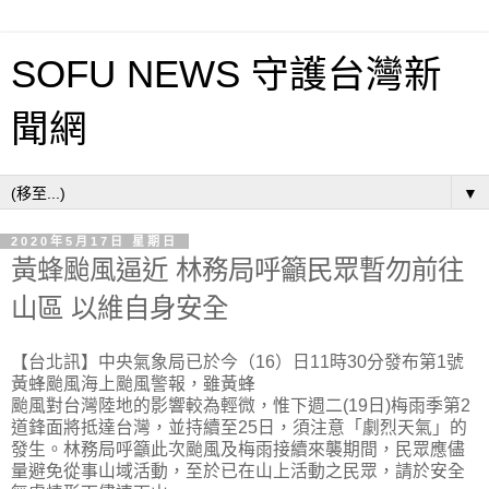
SOFU NEWS 守護台灣新
聞網
▼
2020年5月17日 星期日
黃蜂颱風逼近 林務局呼籲民眾暫勿前往
山區 以維自身安全
【台北訊】中央氣象局已於今（16）日11時30分發布第1號
黃蜂颱風海上颱風警報，雖黃蜂
颱風對台灣陸地的影響較為輕微，惟下週二(19日)梅雨季第2
道鋒面將抵達台灣，並持續至25日，須注意「劇烈天氣」的
發生。林務局呼籲此次颱風及梅雨接續來襲期間，民眾應儘
量避免從事山域活動，至於已在山上活動之民眾，請於安全