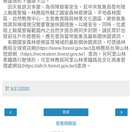
無虞情形下儘速下山。
因天氣狀況多變，為保障遊客安全，若中央氣象局發布陸
上颱風警報，林務局所轄之國家森林遊樂區、平地森林園
區、自然教育中心、生態教育館與林業文化園區，將依氣象
情資與場域現況需要實施休園措施，以維安全。同時，位處
陸上颱風警報範圍內之自然步道亦將同步封閉，請民眾於出
發前往戶外遊憩前，應先查詢當地氣象及最新開休園資訊。
有關國家森林遊樂區等場域的最新開休園資訊，可透過林
務局全球資訊網(https://www.forest.gov.tw/)及林務局台灣山林
悠遊網（https://recreation.forest.gov.tw）查詢。另阿里山林
業鐵路行駛情形，可至林務局阿里山林業鐵路及文化資產管
理處網站(https://afrch.forest.gov.tw/)查詢。
於
5/17/2020
‹
›
首頁
查看網路版