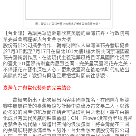
圖：臺灣花卉與當代藝術的相遇記者會與會貴賓合影。
【台北訊】為讓民眾近距離欣賞美麗的臺灣花卉，行政院農
業委員會農糧署與台北金融大樓
股份有限公司攜手合作，輔導財團法人臺灣區花卉發展協會
於7月3日起至7月17日在臺北101大樓1樓大廳共同辦理國產
花卉藝術創作展，在後現代主義建築風格且深具國際化視野
的臺北101國際商辦室內展覽空間，完美呈現臺灣花卉之美，
不僅讓花卉藝術深植人心，更象徵臺灣在後疫情時代綻放出
美麗的希望，歡迎有興趣民眾把握時間前往參觀。
臺灣花卉與當代藝術的完美結合
農糧署指出，此次展出內容由國際知名、在國際花藝競
賽中屢屢得獎的臺灣新銳設計師李嘉偉及古文旻二人，以繽
紛多彩的國產切花及蘭花結合可循環利用之素材，將花朵轉
化成具有當代美感的裝置藝術；CN Flower凌宗勇老師則運
用紫色系萬代蘭，營造出空間的浪漫氛圍，將臺灣蘭花王國
的美譽展現得淋漓盡致。另外，台北金融大樓股份有限公司