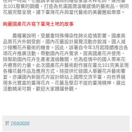
在同一時間，也邀請享譽國際的雕塑家康木祥老師，運用臺
北101廢棄的鋼纜，打造為充滿圓潤溫暖感情的藝術品，併同
花展完整呈現，譜下臺灣花卉與當代藝術的美麗邂逅樂章。
絢麗國產花卉寫下臺灣土地的故事
農糧署說明，受嚴重特殊傳染性肺炎疫情影響，國產高
品質花卉外銷受創，國內花藝設計展覽活動亦銳減，國人減
少接觸花卉藝術的機會。因此，該署自今年3月起陸續推出各
項花卉推廣活動，帶動國內花卉需求，提高國產花卉使用，
除幫助國內花卉生產者渡過難關，也為疫情中的國人帶來花
卉療育的力量。此次國產花卉藝術創作展在臺北101完美呈現
各種花藝作品及應用方式，除提供忙碌國人華麗花卉藝術饗
宴，亦讓國內新銳花卉設計師站上國際交流平臺，向世界展
現多元豐富的臺灣花卉、花藝及堅忍不拔的臺灣精神，展出
活動精采可期，歡迎大家踴躍參觀。
於
7/03/2020