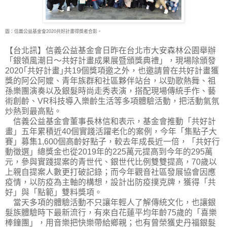
圖：信義公益基金會2020共好計畫得獎者合影。
【台北訊】信義公益基金會日昨在台北市大安森林公園舉辦
「銀領風潮日～共好計畫成果展暨
頒獎典禮」，現場除頒發
2020｢共好計畫｣共19個獎項邀之外，也邀請曾在共好計畫獲
獎的阿公阿嬤、青年族群和社區夥伴站台，以勁歌熱舞、祖
孫樂團演奏以及銀髮時尚走秀表演，搭配現場傳統手作、藝
術創齡、VR科技導入樂齡生活等多項體驗活動，把活動氣氛
炒熱到最高點。
信義公益基金會董事長林信和表示，基金會推動「共好計
畫」五年累積近40個實踐活躍老化的案例，今年「集點子大
賽」募集1,600個高齡好點子，較去年成長近一倍，「共好行
動徵選」總獎金也從2019年的225萬元提高到今年的295萬
元，參與實踐提案的青世代、銀世代比例雙雙提高，70歲以
上親自提案人數更打破記錄；而今年觀音社區發展協會因應
疫情，以防疫為主軸的構想，設計出防疫撲克牌，獲得「共
好」與「點範」雙料獎項。
當天多項的體驗活動不只讓年輕人了解傳統文化，也讓銀
髮族體驗時下最新流行，有來自花蓮平均年齡75歲的「喜樂
棒鐘團」，用音樂把快樂帶給鄉親；也有曾榮獲史丹福銀髮