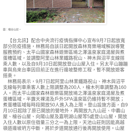
圖：檜谷山莊。
【台北訊】配合中央流行疫情指揮中心宣布9月7日起放寬
部分防疫措施，林務局自該日起開
放森林育樂場域解說導覽
服務預約、太平山國家森林遊樂區鳩之澤溫泉家庭湯屋與煮
蛋槽區域，並調整阿里山林業鐵路祝山、神木與沼平支線搭
乘人數，以及自9月10日起開放登山山屋入住。另太平山蹦蹦
車與烏來台車因目前正在進行邊坡整修工程，暫不開放遊客
搭乘。
林務局表示，9月7日起阿里山林業鐵路祝山、神木與沼平
支線每列車乘客人數上限調整為200人，檜木列車調整為160
人。而太平山國家森林遊樂區開放鳩之澤溫泉家庭湯屋及煮
蛋槽區域，半露天裸湯及戶外SPA溫泉區仍維持暫不開放；
煮蛋槽區域每時段開放50人進入為上限。登山設施方面，自9
月10日起除了原已開放的營地外，再開放九九山莊、中霸山
屋、檜谷山屋、向陽山屋及嘉明湖山屋等5處登山山屋，開放
入住人數以原住宿量三分之一為上限，天池山莊則因能高越
嶺道邊坡坍方中斷，將於步道開放通行後再開放使用。山屋