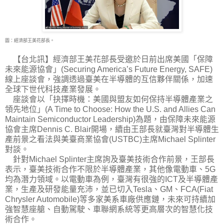
圖：經濟部王美花部長。
【台北訊】經濟部王美花部長受邀於日前出席美國「保障
未來能源協會」(Securing America’s
Future Energy, SAFE)
線上座談會，強調透過臺美在半導體的互信夥伴關係，加速
全球下世代科技產業發展。
座談會以「抉擇時機：美國與盟友如何保持半導體產業之
領先地位」(A Time to Choose: How the U.S. and Allies Can
Maintain Semiconductor Leadership)為題，由保障未來能源
協會主席Dennis C. Blair開場，續由王部長就臺灣對半導體生
產前景之看法與美臺商業協會(USTBC)主席Michael Splinter
對談。
針對Michael Splinter主席詢及臺美技術合作前景，王部長
表示，臺美技術合作不限於半導體產業，其他像電動車、5G
均為潛力領域。以電動車為例，臺灣有很強的ICT及半導體產
業，生產及研發能量充沛，並已切入Tesla、GM、FCA(Fiat
Chrysler Automobile)等多家美系車廠供應鏈，未來可持續加
強智慧座艙、自動駕駛、車聯網系統等更高層次的智慧化技
術合作。