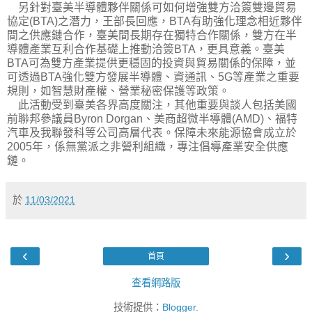
另針對臺美半導體夥伴關係可如何增強雙方洽簽雙邊貿易
協定(BTA)之潛力，王部長回應，BTA有助強化理念相近夥伴
間之供應鏈合作，臺美間長期存在獨特合作關係，雙方在半
導體產業互利合作基礎上推動洽簽BTA，更具意義。臺美
BTA可為雙方產業提供更穩固的投資與貿易關係的保障，並
可透過BTA強化雙方發展半導體、資通訊、5G等產業之重要
規則，如智慧財產權、營業秘密保護等政策。
此活動受到臺美各界高度關注，其他重要與談人包括美國
前聯邦參議員Byron Dorgan、美商超微半導體(AMD)、福特
汽車及我聯發科等公司高層代表。保障未來能源協會成立於
2005年，係無黨派之非營利組織，專注倡導產業安全供應
鏈。
於
11/03/2021
‹
›
首頁
查看網路版
技術提供：
Blogger
.