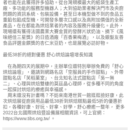
者也能在此獲得許多協助。從台灣規模最大的紙袋生產工
廠、多功能的服務型機器人；大到協助業者解決門市及央廚
問題的資訊系統、包裝設備，甚至日本機型做不到的食品五
重餡包餡成型機，可開發多層次口感以及高附加價值的全新
產品，在在都能為烘焙業者的內容及服務升級優化。此外，
現場還有獲得法國農業大賽金賞的發酵片狀奶油、摘下《風
味絕佳三星獎》的日造酒廠「百香果梅酒」，以及銀髮友善
食品評選金饌獎的杏仁米豆奶，也是展覽必訪好物。
最低38折的絕對優惠 舒心烘焙論壇增長知識
在為期四天的展期中，主辦單位還特別舉辦免費的「舒心
烘焙論壇」，邀請到網路名店「空服員的手作甜點」、外帶
甜點名店「芙稻菓室」、台北知名法式甜點店「吳一無
二」、心理與烘焙雙棲的莫茲晶心理師，從多種不同的角度
一起探討烘焙的療癒與幸福感。
周末還沒有計畫嗎？不妨來南港世貿一館逛逛撿好康，此
次烘焙展從廚房用品最低38折到烘焙糕點最低5折的優惠折
扣，各種好康、好玩、好拿、好學，舒心療癒一整年， 更多
2022台北國際烘焙暨設備展相關資訊，可上官網：
https://www.tibs.org.tw/ 。