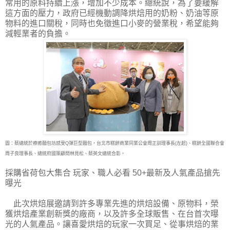
常用的原料持續上漲，增加不少成本。總統說，為了要緩解
這方面的壓力，政府已經機動調降烘焙用的奶粉、奶油等原
物料的進口關稅，同時也免徵進口小麥的營業稅，希望能夠
減輕業者的負擔。
圖：蔡總統於療癒麵包坊感受Q彈巨型麵包，台北市糕餅商業同業公會周正訓理事長(左起)、糕餅全國聯合會
周子良理事長、總統府國策顧問林見松、蔡英文總統合影。
採購省荷包大集合 玩家、職人必看 50+最新及人氣產品搶先
曝光
此次烘焙展邀請到許多專業先進的烘焙設備、原物料，榮
獲烘焙產業創新獎的廠商，以及許多全球販售、在台首次曝
光的人氣產品。讓喜愛烘焙的玩家一次買足、從事烘焙的業