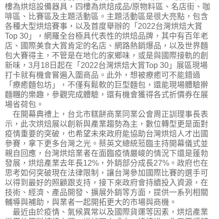
樓為烘焙設備器具，四樓為烘焙成品/原物料區、名店街、咖
啡區、比賽區及主題活動區。主題活動區是很大亮點，包含
各種大型烘焙賽事，以及首度舉辦的「2022台灣烘焙大賞
Top 30」，網羅全台極具代表性的烘焙品牌，其中有百年老
店、國際美食大賞肯定的名店、網路熱銷爆品，以及世界麵
包大賽得主，不管是在地化的家鄉味，或是與國際接軌的創
新味，3月18日起在「2022台灣烘焙大賞Top 30」展區現場
打卡就有機會嘗遍入圍商品。此外，想被療癒可不能錯過
「療癒麵包坊」，不僅有鬆軟的巨型麵包，還能現場體驗擀
麵糰的樂趣，參觀完成體驗，還有機會獲得各式折價券在展
場省荷包。
在開幕典禮上，台北市糕餅商業同業公會周正訓理事長表
示，此次烘焙展以創新與產業趨勢為主，數位轉型更是面對
疫情重要的突破，也希望未來政府能協助台灣烘焙人才出國
參賽，拿下更多台灣之光。蔡英文總統蒞臨主持開幕儀式並
親自回應，台灣烘焙業者在面臨疫情嚴峻的情況下還是蓬勃
發展，烘焙產業去年長12%，外銷部分成長27%。政府也在
思考如何突破現在法律限制，讓台灣參加國際比賽的選手可
以得到最好的照顧跟支持，接下來政府會持續投入資源，在
技術、經濟、產品開發、擴展外銷等方面，提供一系列相關
輔導與補助，與業者一起開拓更大的市場與商機。
最近由於疫情、氣候異常以及國際貨運等因素，烘焙產業