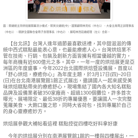
圖：蔡總統主持烘焙展開幕流沙儀式，蔡英文總統(中)，國策顧問林見松（中左1）、大會主席周正訓理事長
（中右1）、糕餅全國聯合會周子良理事長（中右2）、展昭林茂廷總經理（左1）合影。
【台北訊】台灣人逢年過節最喜歡送禮，其中甜滋滋的傳
統中西式糕點最能表心意，也最能
療癒人心。台灣烘焙業不
管在技術、行銷、包裝及創新方面皆擁有相當優越的實力，
每年商機有近600億元之多。其中，一年一度的烘焙展更是亞
洲區的年度盛事，今年2022台北國際烘焙暨設備展，首度以
「舒心烘焙，療癒你心」為年度主題，於3月17日(四)~20日
(日)在台北南港展覽館1館正式展出，邀請國人一起來感受美
味烘焙糕點帶來的療癒舒心，現場集結了國內各大知名糕點
品牌及設備業者破350家廠商、超過1300個攤位，許多首次
曝光、展場限定、最低38折的專屬優惠，要讓國人一次完整
蒐羅美食、大飽口腹之慾，同時大省荷包，找到專屬於自己
的身心靈療癒妙方。
烘焙展參觀大補帖看這裡 糕點控從四樓吃好料拿好康
今年的烘焙展分別在南港展覽館1館的一樓與四樓展出，一