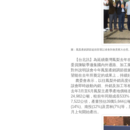
圖：鳳梨產銷調節超前部署記者會與會貴賓大合照
【台北訊】為延續臺灣鳳梨去年在國
委員陳駿季邀集國內外通路、加工
對外說明該會今年鳳梨產銷調節措
望能在去年所奠定的成果上，持續
農委會表示，以往鳳梨外銷高度依
該會即時啟動內銷、外銷及加工等
去年3月至6月鳳梨主產季產地價格達
24,982公噸，較前年同期成長5
7,522公頃，產量預估39萬5,844
(14%)、南投(12%)及雲林(7
月上旬開始產出。