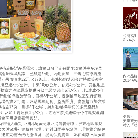
台灣福斯
和24小
措施貼近產業需求，該會日前已先召開座談會與生產端及
討論並獲得共識，已擬定外銷、內銷及加工三箭之輔導措施，
內衣品牌
）果價須達22元/公斤以上，海外拓銷獎勵金維持歐美澳空
2024
本海空運8元/公斤、中東10元/公斤、香港4元/公斤、其他地區
歷標章之溯源鳳梨提供分級包裝獎勵金5元/公斤，以達成今年
行銷輔導措施部份，目標8千公噸，規劃輔導地區型行銷展
店聯合擴大行銷，鼓勵國軍副食、監所團膳、農會超市加強採
導措施部份，目標8千公噸，將加強輔導截切與多元產品加
公斤及加工處理費3元/公斤，透過三箭措施確保今年鳳梨產銷
提供) 【
有機會享用優質臺灣鳳梨。
美學觀光
未進入產期，但因為廣受海外消費者青睞，屏東地區鳳梨
特的「移
擴大與深耕外銷新興市場，針對田間生產設備、理集貨分級包
，建置完善冷鏈物流環境，提高供貨質量，並在國際上推廣臺