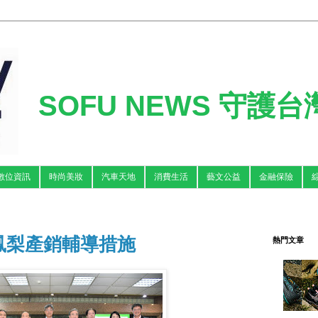
SOFU NEWS 守護
數位資訊
時尚美妝
汽車天地
消費生活
藝文公益
金融保險
鳳梨產銷輔導措施
熱門文章