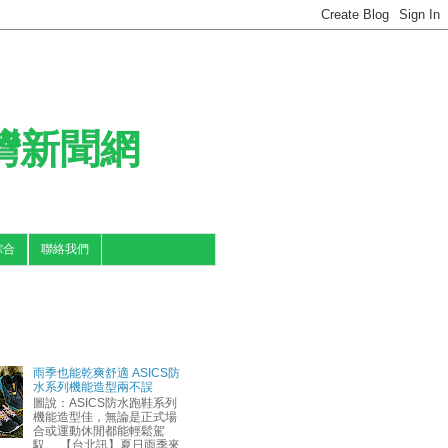
台灣新聞網
綜合
聯絡我們
雨季也能乾爽舒適 ASICS防
水系列機能造型兩不誤
圖說：ASICS防水跑鞋系列
機能造型佳，無論是正式場
合或運動休閒都能輕鬆駕
馭。 【台北訊】夏日雨季來