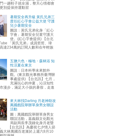
門一趟鞋子就全濕，整天心情都會
更別提保持運動習
暑期安全再升級 黃氏兄弟三
度任紅心字會公益大使 守護
兒少暑期安全
圖說：黃氏兄弟化身「紅心
字會」暑期安全兒童守護大
使。(紅心字會提供) 【台北
uTube 「黃氏兄弟」成員哲哲、瑋
高達234萬的訂閱人數和在年輕族
五鹽六色・極地・森林浴 知
性涼夏在東京
圖說：日本科學未來館外
觀。(東京觀光事務所臺灣辦
事處提供) 【台北訊】七月，
充滿玩心的仲夏，沁涼知性
市漫步，滿足大小孩的暑假，走進
來大林找Darling 月老神助攻
萬國戲院舉辦單身男女聯誼
活動
圖：萬國戲院舉辦單身男女
聯誼活動，嘉義縣文化觀光
局副局長李茂鍾化身月老暨
。 【台北訊】為慶祝七夕情人節
義大林萬國百老滙於上週六8月10
戲院舉辦