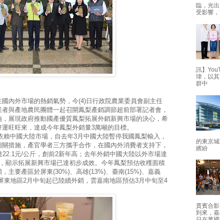
臨，光出
受影響，
訊】Yo
瑋，以其
群中
。
內外市場的熱銷氣勢，今(4)日行政院農業委員會副主任
業者與產地農民團體一起召開鳳梨產銷調節超前部署記者會，
施，展現政府推動國產優質鳳梨拓展外銷新興市場的決心，希
好運旺旺來，達成今年鳳梨外銷量3萬噸的目標。
賴中國大陸市場，自去年3月中國大陸暫停我國鳳梨輸入，
的東京城
相關措施，產官學者三方攜手合作，在國內外消費者支持下，
繽紛
22.1元/公斤，創前2新年高；去年外銷中國大陸以外市場達
33%，顯示拓展新興市場已達初步成效。今年鳳梨預估收穫面積
公噸，主要產區於屏東(30%)、高雄(13%)、臺南(15%)、嘉義
%)等，屏東地區2月中旬起已陸續外銷，雲嘉南地區預估3月中旬至4
貴賓合影
到來，嘉
日在萬國