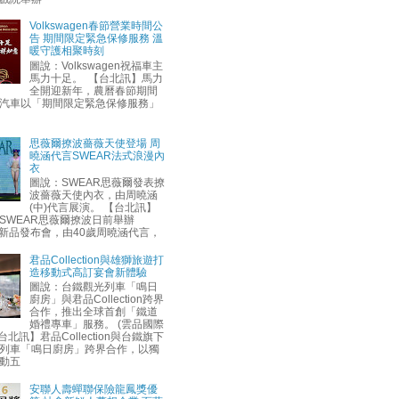
Volkswagen春節營業時間公
告 期間限定緊急保修服務 溫
暖守護相聚時刻
圖說：Volkswagen祝福車主
馬力十足。 【台北訊】馬力
全開迎新年，農曆春節期間
汽車以「期間限定緊急保修服務」
思薇爾撩波薔薇天使登場 周
曉涵代言SWEAR法式浪漫內
衣
圖說：SWEAR思薇爾發表撩
波薔薇天使內衣，由周曉涵
(中)代言展演。 【台北訊】
SWEAR思薇爾撩波日前舉辦
AW新品發布會，由40歲周曉涵代言，
君品Collection與雄獅旅遊打
造移動式高訂宴會新體驗
圖說：台鐵觀光列車「鳴日
廚房」與君品Collection跨界
合作，推出全球首創「鐵道
婚禮專車」服務。 (雲品國際
台北訊】君品Collection與台鐵旗下
列車「鳴日廚房」跨界合作，以獨
動五
安聯人壽蟬聯保險龍鳳獎優