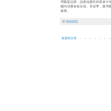
灣鳳梨品牌，請產地農民和業者今
國內消費者食在地、享當季，臺灣
健康。
於
3/04/2022
較新的文章