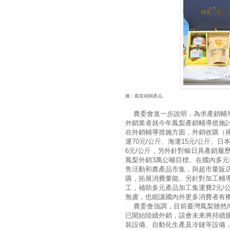
圖：鳳梨相關產品。
農委會進一步說明，為求產銷輔導
外銷業者就今年鳳梨產銷輔導措施
在外銷輔導措施方面，外銷收購（裸
運70元/公斤、海運15元/公斤、日
6元/公斤，另外針對輸日具產銷履
鳳梨外銷3萬公噸目標。在國內多元
售活動和農產品市集，與超市量販
購，拓展消費量能。另針對加工輔
工，補助多元產品加工集運費2元/
無虞，也能讓國內外更多消費者
農委會強調，目前臺灣鳳梨雖然尚
已開始陸續外銷，該會未來將持續
裝設備、自動化生產及冷鏈等設備