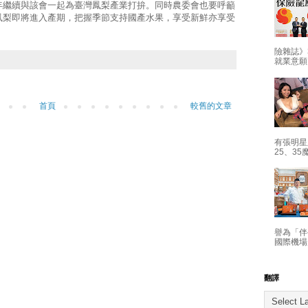
年繼續與該會一起為臺灣鳳梨產業打拚。同時農委會也要呼籲
鳳梨即將進入產期，把握季節支持國產水果，享受新鮮亦享受
險雜誌》
就業意願
首頁
較舊的文章
有張明星
25、35
譽為「伴
國際機場
翻譯