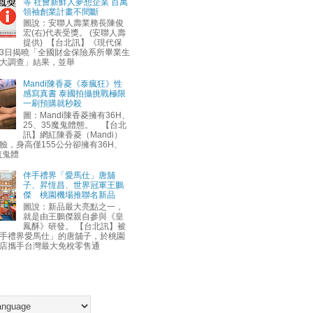
等 社會新鮮人夢想企業 百萬
領袖創業計畫不間斷
圖說：安聯人壽業務長陳俊
宏(右)代表受獎。 (安聯人壽
提供) 【台北訊】《現代保
3日揭曉「全國財金保險系所畢業生
大調查」結果，並舉
Mandi陳香菱《泰瘋狂》性
感寫真書 泰國拍攝挑戰極限
一刷預購就秒殺
圖：Mandi陳香菱擁有36H、
25、35魔鬼體態。 【台北
訊】網紅陳香菱（Mandi）
臉，身高僅155公分卻擁有36H、
魔鬼體
伴手禮界「愛馬仕」唐舖
子、昇恆昌、世界冠軍王鵬
傑 桃園機場推聯名新品
圖說：新品最大亮點之一，
就是由王鵬傑親自參與《皇
鳳酥》研發。 【台北訊】被
手禮界愛馬仕」的唐舖子，於桃園
店攜手台灣最大免稅零售通