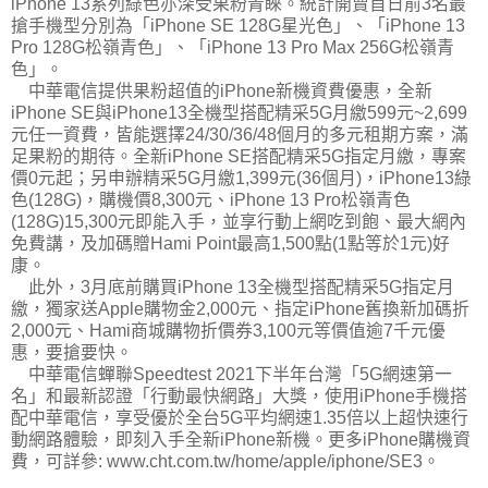
iPhone 13系列綠色亦深受果粉青睞。統計開賣首日前3名最
搶手機型分別為「iPhone SE 128G星光色」、「iPhone 13
Pro 128G松嶺青色」、「iPhone 13 Pro Max 256G松嶺青
色」。
中華電信提供果粉超值的iPhone新機資費優惠，全新
iPhone SE與iPhone13全機型搭配精采5G月繳599元~2,699
元任一資費，皆能選擇24/30/36/48個月的多元租期方案，滿
足果粉的期待。全新iPhone SE搭配精采5G指定月繳，專案
價0元起；另申辦精采5G月繳1,399元(36個月)，iPhone13綠
色(128G)，購機價8,300元、iPhone 13 Pro松嶺青色
(128G)15,300元即能入手，並享行動上網吃到飽、最大網內
免費講，及加碼贈Hami Point最高1,500點(1點等於1元)好
康。
此外，3月底前購買iPhone 13全機型搭配精采5G指定月
繳，獨家送Apple購物金2,000元、指定iPhone舊換新加碼折
2,000元、Hami商城購物折價券3,100元等價值逾7千元優
惠，要搶要快。
中華電信蟬聯Speedtest 2021下半年台灣「5G網速第一
名」和最新認證「行動最快網路」大獎，使用iPhone手機搭
配中華電信，享受優於全台5G平均網速1.35倍以上超快速行
動網路體驗，即刻入手全新iPhone新機。更多iPhone購機資
費，可詳參: www.cht.com.tw/home/apple/iphone/SE3。