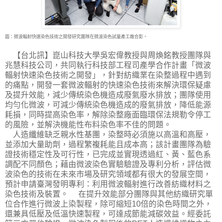
圖：微波輻射快速染色技術之開發研究團隊在微波染色試量產工廠合影。
【台北訊】崑山科技大學吳宏偉教授與周煥銘教授團隊與
兆慧科技公司，共同執行科技部工
程司產學合作計畫「微波
輻射快速染色技術之開發」，針對紡織業在染整過程中遇到
的痛點，開發一套微波輻射的快速染色技術來解決環保疑慮
及提升效能，減少傳統染色機造成廢氣廢水排放；團隊使用
均勻化微波，可減少傳統染色機造成的廢氣排放，降低能源
耗損，同時提高染色率，解除染整廠面臨環保法規勒令停工
的風險，並解決機能性布料染色率不佳的問題。
人造纖維缺乏親水性基團，染整時必須施以高溫和高壓，
並添加大量助劑，過程繁複耗能且成本高；該計畫團隊為驗
證技術穩定性及可行性，已完成並實現透過紅、黃、藍色系
調配不同顏色；藉由微波染色實驗驗證及專利分析，評估微
波染色的技術在未來市場及研究領域都有很大的發展空間，
預計申請臺灣發明專利：利用微波輻射進行改善紡織材料之
染色技術及裝置。 在提升效能部分團隊與其他紡織研究單
位合作進行微波上染製程，除可縮短10倍的染色時間之外，
還兼具低壓及低溫快速製程，可達成節能減碳效益。經委託