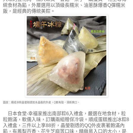
統食材為餡，外層選用以頂級長糯米、油蔥酥爆香Q彈糯米
飯，是經典的傳統美粽。
圖說：順成冰粽晶瑩剔透如水晶般的外皮，Q軟有勁，清新爽口。
日本食堂-幸福家推出南部粽6入禮盒，嚴選在地食材，粒
粒飽滿，軟儒入味，訂購兩組贈保冷袋。順成蛋糕推出冰粽8
入禮盒，三件以上享88折，晶瑩剔透的QQ外皮裹著飽滿內
餡，有鳳梨百香、花生芝麻等口味，精緻易入口的大小，是