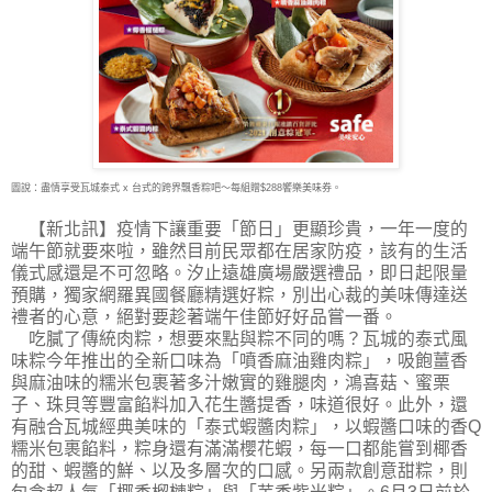
圖說：盡情享受瓦城泰式 x 台式的跨界飄香粽吧～每組贈$288饗樂美味券。
【新北訊】疫情下讓重要「節日」更顯珍貴，一年一度的
端午節就要來啦，雖然目前民眾都
在居家防疫，該有的生活
儀式感還是不可忽略。汐止遠雄廣場嚴選禮品，即日起限量
預購，獨家網羅異國餐廳精選好粽，別出心裁的美味傳達送
禮者的心意，絕對要趁著端午佳節好好品嘗一番。
吃膩了傳統肉粽，想要來點與粽不同的嗎？瓦城的泰式風
味粽今年推出的全新口味為「噴香麻油雞肉粽」，吸飽薑香
與麻油味的糯米包裹著多汁嫩實的雞腿肉，鴻喜菇、蜜栗
子、珠貝等豐富餡料加入花生醬提香，味道很好。此外，還
有融合瓦城經典美味的「泰式蝦醬肉粽」，以蝦醬口味的香Q
糯米包裹餡料，粽身還有滿滿櫻花蝦，每一口都能嘗到椰香
的甜、蝦醬的鮮、以及多層次的口感。另兩款創意甜粽，則