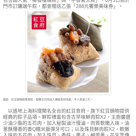
包含超人氣「椰香榴槤粽」與「芋香紫米粽」。6月3日前於
門市訂購端午粽，都會贈送乙張「288元饗樂美味券」。
圖說：紅豆鍋物經典美粽，軟嫩五花肉加入傳統食材為餡，令人垂涎三尺。
以道地上海料理聞名全台的紅豆食府，旗下紅豆鍋物提供
經典的粽子品項。鮮粽禮盒包含古早味鮮肉粽X2，主廚嚴選
少油少脂的五花肉，加入秘製滷汁慢滷，肉質軟嫩入味，油
蔥酥爆香的香Q糯米飯彈牙可口；以及珠貝鮮肉粽X2，軟嫩
入味的五花肉，加入珠貝、香菇、栗子、鹹蛋黃、花生等傳