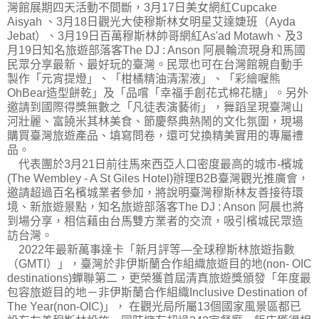
灣館展期四天活動不間斷，3月17日美女網紅Cupcake
Aisyah 、3月18日觀光大使穆斯林女明星艾達婕班（Ayda
Jebat）、3月19日百萬穆斯林帥哥網紅As'ad Motawh、及3
月19日知名旅遊部落客The DJ : Anson 阿晨輪流現身和馬國
民眾分享最新、最好玩的臺灣。民眾也可在台灣館親自動手
製作「元宵提燈」、「柑橘精油清潔液」、「彩繪喔熊
OhBear造型餅乾」及「品嚐「幸福手創花式棉花糖」。另外
邀請到國際得獎無數之「凡徒表演藝術」，舞蹈呈現臺灣山
河壯麗、富饒米其林美食、節慶祭典熱鬧的文化氛圍，現場
購買臺灣旅遊產品、填寫問卷，還可兌換精美實用的專屬禮
品。
代表團於3月21日前往馬來西亞人口密度最高的城市-檳城
(The Wembley - A St Giles Hotel)辦理B2B臺灣觀光推廣會，
邀請超過百名檳城業者參加，將說明臺灣穆斯林友善接待環
境、新旅遊景點，知名旅遊部落客The DJ : Anson 阿晨也將
到場分享，相信藉由台馬雙方業者的交流，吸引檳城民眾造
訪台灣。
2022年最新萬事達卡「新月評等—全球穆斯林旅遊指數
（GMTI）」，臺灣於非伊斯蘭合作組織旅遊目的地(non- OIC
destinations)蟬聯第二，更榮獲首屆清真旅遊獎頒發「年度最
包容旅遊目的地－非伊斯蘭合作組織Inclusive Destination of
The Year(non-OIC)」， 在觀光局所屬13個國家風景區都已