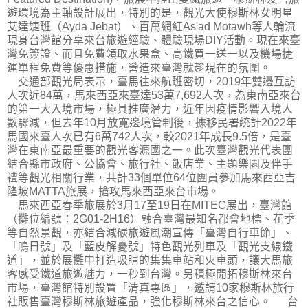
遊環境為主軸設計展出，特別的是，觀光大使穆斯林女明星
艾達婕班（Ayda Jebat）、百萬網紅As'ad Motawh等人輪流
現身台灣館分享來台旅遊經驗、體驗現場DIY活動。現在來臺
灣免簽證、而且免費領取水果盒、高鐵買一送一以及機場捷
運單程免費等優惠措施，營造來臺灣就趁現在的氛圍。
交通部觀光局表示，臺馬往來航班密切，2019年雙邊互訪
人次近84萬，馬來西亞來臺達53萬7,692人次，為東南亞來台
的第一大入境市場，極具推廣潛力，近年因疫情影響入境人
數驟減，但去年10月放寬邊境管制後，據移民署統計2022年
馬國來臺人次已有6萬742人次，較2021年成長9.5倍，是臺
灣在東南亞最重要的觀光客源國之一。此次臺灣觀光代表團
結合縣市政府、公協會、旅行社、飯店業、主題樂園及伴手
禮等觀光相關行業，共計33個單位64位團員參加馬來西亞吉
隆坡MATTA旅展，搶攻馬來西亞來台市場。
馬來西亞春季旅展於3月17至19日在MITEC展出，臺灣館
（攤位編號：2G01-2H16）融合臺灣最知名都會地標、花季
等自然景觀，亦結合減碳旅遊風潮宣傳「臺灣自行車節」、
「鳴日號」及「藍皮解憂號」特色觀光列車及「觀光支線鐵
道」，並於展攤中打造吸睛的集集車站和火車頭，讓大馬旅
客感受鐵道旅遊魅力，一秒到台灣。另積極開拓穆斯林來台
市場，臺灣館特別設置「清真專區」，邀請10家穆斯林旅行
社販售臺灣穆斯林旅遊產品，強化穆斯林來台之信心。 台