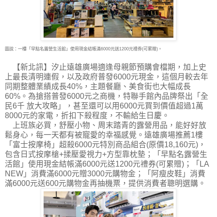
圖說：一樓「早點名露營生活館」使用現金結帳滿6000元送1200元禮券(可累贈)。
【新北訊】汐止遠雄廣場適逢母親節預購會檔期，加上史
上最長清明連假，以及政府普發
6000元現金，這個月較去年
同期整體業績成長40%，主題餐廳、美食街也大幅成長
60%。為搶搭普發6000元之商機，特聯手館內品牌祭出「全
民6千 放大攻略」，甚至還可以用6000元買到價值超過1萬
8000元的家電，折扣下殺程度，不輸給生日慶。
上班族必買，舒壓小物、周末踏青的露營用品，能好好放
鬆身心，每一天都有被寵愛的幸福感覺。遠雄廣場推薦1樓
「富士按摩椅」超殺6000元特別商品組合(原價18,160元)，
包含日式按摩槍+揉壓愛視力+方型靠枕墊；「早點名露營生
活館」使用現金結帳滿6000元送1200元禮券(可累贈)；「LA
NEW」消費滿6000元贈3000元購物金；「阿瘦皮鞋」消費
滿6000元送600元購物金再抽機票，提供消費者聰明選購。