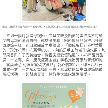
圖說：遠雄廣場祭出「全民6千 放大攻略」，甚至還可以用6000元買到價值超過1萬8000元的家電。
不到一個月就是母親節，兼具美味及顏值的蛋糕是不可缺
少的母親節孝親首選，遠雄廣場聯手館內眾多品牌推出多款
母親節蛋糕，即日起開放早鳥優惠，「順成蛋糕」外型華麗
的「玫瑰花園」推薦價630元，內餡是手工熬煮什錦水果，馥
郁果香與布丁完美結合，從舌尖感受優雅風味。48年經典品
牌「一之鄉」與「唐氏症基金會」聯名推出有康乃馨烙印的
「蜜唐馨意 龍眼花蜜蛋糕禮盒」愛心價399元，即日起只要
購買一盒，一之鄉就幫捐出一盒，希望透過募集母親節送愛
蛋糕活動，一起幫唐寶寶、特教生大聲向媽媽說愛。