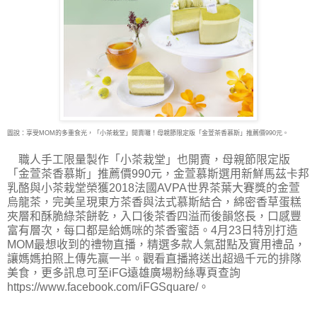
圖說：享受MOM的多重食光，「小茶栽堂」開賣囉！母親節限定版「金萱茶香慕斯」推薦價990元。
職人手工限量製作「小茶栽堂」也開賣，母親節限定版
「金萱茶香慕斯」推薦價990元，金萱慕斯選用新鮮馬茲卡邦
乳酪與小茶栽堂榮獲2018法國AVPA世界茶葉大賽獎的金萱
烏龍茶，完美呈現東方茶香與法式慕斯結合，綿密香草蛋糕
夾層和酥脆綠茶餅乾，入口後茶香四溢而後韻悠長，口感豐
富有層次，每口都是給媽咪的茶香蜜語。4月23日特別打造
MOM最想收到的禮物直播，精選多款人氣甜點及實用禮品，
讓媽媽拍照上傳先贏一半。觀看直播將送出超過千元的排隊
美食，更多訊息可至iFG遠雄廣場粉絲專頁查詢
https://www.facebook.com/iFGSquare/。