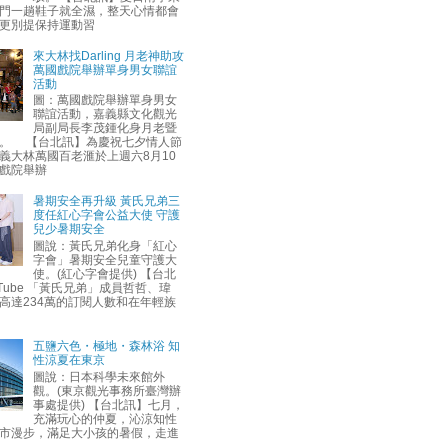
門一趟鞋子就全濕，整天心情都會
更別提保持運動習
來大林找Darling 月老神助攻
萬國戲院舉辦單身男女聯誼
活動
圖：萬國戲院舉辦單身男女
聯誼活動，嘉義縣文化觀光
局副局長李茂鍾化身月老暨
。 【台北訊】為慶祝七夕情人節
義大林萬國百老滙於上週六8月10
戲院舉辦
暑期安全再升級 黃氏兄弟三
度任紅心字會公益大使 守護
兒少暑期安全
圖說：黃氏兄弟化身「紅心
字會」暑期安全兒童守護大
使。(紅心字會提供) 【台北
uTube 「黃氏兄弟」成員哲哲、瑋
高達234萬的訂閱人數和在年輕族
五鹽六色・極地・森林浴 知
性涼夏在東京
圖說：日本科學未來館外
觀。(東京觀光事務所臺灣辦
事處提供) 【台北訊】七月，
充滿玩心的仲夏，沁涼知性
市漫步，滿足大小孩的暑假，走進