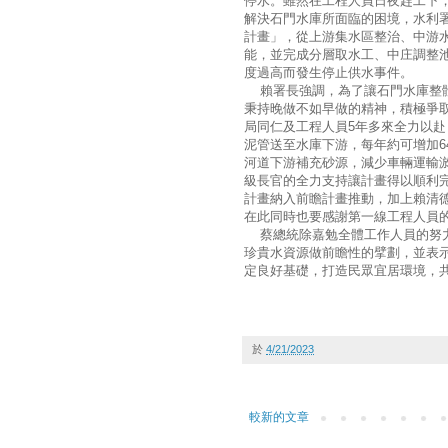
停水。雖然在工程人員日夜趕工下，
解決石門水庫所面臨的困境，水利
計畫」，從上游集水區整治、中游
能，並完成分層取水工、中庄調整
度過高而發生停止供水事件。
賴署長強調，為了讓石門水庫整體
秉持晚做不如早做的精神，積極爭取
局同仁及工程人員5年多來全力以
泥管送至水庫下游，每年約可增加6
河道下游補充砂源，減少車輛運輸
級長官的全力支持讓計畫得以順利
計畫納入前瞻計畫推動，加上賴清
在此同時也要感謝第一線工程人
蔡總統除嘉勉全體工作人員的努力
珍貴水資源做前瞻性的擘劃，並表
定良好基礎，打造民眾宜居環境，
於
4/21/2023
較新的文章