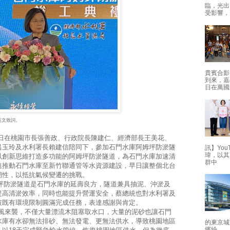
臨，光出
受影響，
貴賓合影
到來，嘉
日在萬國
蔡英文致詞。
日在桃園市長張善政、行政院長陳建仁、經濟部長王美花、
呂玉玲及水利署長賴建信陪同下，參加石門水庫阿姆坪防淤隧
訊】Yo
瑋，以其
以創新思維打造多功能的阿姆坪防淤隧道，為石門水庫加速清
群中
速推動石門水庫至新竹聯通管等水資源建設，早日讓整個北台
具韌性，以抵抗氣候變遷的挑戰。
防淤隧道是石門水庫的延壽良方，隧道兼具抽泥、沖淤及
提高清淤效率，同時也能提升營運安全，蔡總統也對水利署及
突破既有環境限制圓滿完成任務，表達感謝與肯定。
颱風來襲，不僅大量漂流木阻塞取水口，大量的泥砂也讓石門
水庫有水卻無法排砂、無法發電、更無法供水，導致桃園地區
的東京城
繽紛