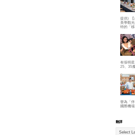
提供) 【
美學觀光
特的「移
有張明星
25、35
譽為「伴
國際機場
翻譯