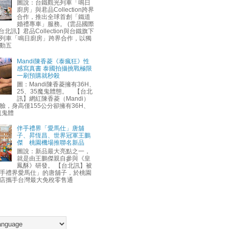
圖說：台鐵觀光列車「鳴日
廚房」與君品Collection跨界
合作，推出全球首創「鐵道
婚禮專車」服務。 (雲品國際
台北訊】君品Collection與台鐵旗下
列車「鳴日廚房」跨界合作，以獨
動五
Mandi陳香菱《泰瘋狂》性
感寫真書 泰國拍攝挑戰極限
一刷預購就秒殺
圖：Mandi陳香菱擁有36H、
25、35魔鬼體態。 【台北
訊】網紅陳香菱（Mandi）
臉，身高僅155公分卻擁有36H、
魔鬼體
伴手禮界「愛馬仕」唐舖
子、昇恆昌、世界冠軍王鵬
傑 桃園機場推聯名新品
圖說：新品最大亮點之一，
就是由王鵬傑親自參與《皇
鳳酥》研發。 【台北訊】被
手禮界愛馬仕」的唐舖子，於桃園
店攜手台灣最大免稅零售通