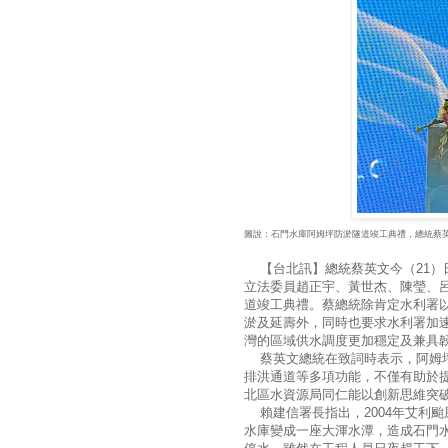
圖說：石門水庫阿姆坪防淤隧道竣工典禮，總統
【台北訊】總統蔡英文今（21）
立法委員趙正宇、黃世杰、陳瑩、
道竣工典禮。蔡總統除肯定水利署
淤及延壽外，同時也要求水利署加
灣的區域供水調度更加穩定及兼
蔡英文總統在致詞時表示，阿姆坪
排洪通道等多項功能，不僅有助於
北區水資源局同仁能以創新思維
賴建信署長指出，2004年艾利
水庫變成一座大渾水潭，造成石門