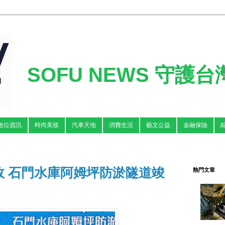
SOFU NEWS 守護
數位資訊
時尚美妝
汽車天地
消費生活
藝文公益
金融保險
效 石門水庫阿姆坪防淤隧道竣
熱門文章