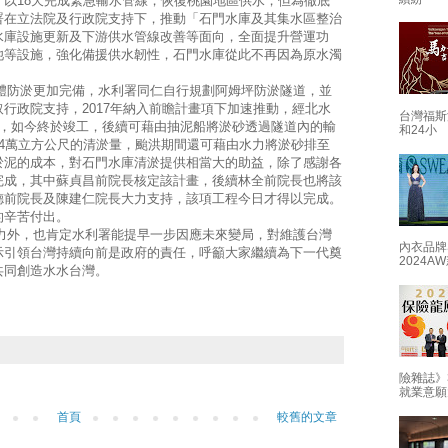
以18天完成緊急輸水管線，恢復桃園地區供水，但為徹底
署在立法院及行政院支持下，推動「石門水庫及其集水區整治
水庫設施更新及下游供水管線改善等面向，全面提升營運功
池等設施，強化備援供水韌性，石門水庫從此不再因為原水濁
防淤更加完備，水利署同仁自行規劃阿姆坪防淤隧道，並
行政院支持，2017年納入前瞻計畫項下加速推動，經北水
台灣福斯
赴，如今終於竣工，後續可藉由抽泥船將淤砂透過隧道內的輸
和24小
4萬立方公尺的清淤量，颱洪期間還可藉由水力將淤砂排至
淤泥的成本，對石門水庫清淤提供相當大的助益，除了感謝各
完成，其中蘇貞昌前院長核定該計畫，後續林全前院長也將該
德前院長及陳建仁院長大力支持，該項工程今日才得以完成。
員的辛苦付出。
外，也肯定水利署能提早一步因應未來變局，對維護台灣
內衣品牌
示引領台灣持續向前是政府的責任，呼籲大家繼續為下一代奠
2024
共同創造水水台灣。
險雜誌》
就業意願
首頁
較舊的文章