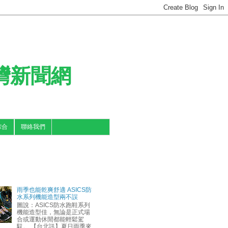
台灣新聞網
綜合
聯絡我們
雨季也能乾爽舒適 ASICS防
水系列機能造型兩不誤
圖說：ASICS防水跑鞋系列
機能造型佳，無論是正式場
合或運動休閒都能輕鬆駕
馭。 【台北訊】夏日雨季來