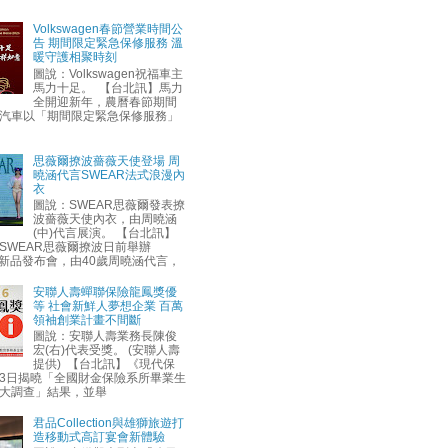
Volkswagen春節營業時間公
告 期間限定緊急保修服務 溫
暖守護相聚時刻
圖說：Volkswagen祝福車主
馬力十足。 【台北訊】馬力
全開迎新年，農曆春節期間
汽車以「期間限定緊急保修服務」
思薇爾撩波薔薇天使登場 周
曉涵代言SWEAR法式浪漫內
衣
圖說：SWEAR思薇爾發表撩
波薔薇天使內衣，由周曉涵
(中)代言展演。 【台北訊】
SWEAR思薇爾撩波日前舉辦
AW新品發布會，由40歲周曉涵代言，
安聯人壽蟬聯保險龍鳳獎優
等 社會新鮮人夢想企業 百萬
領袖創業計畫不間斷
圖說：安聯人壽業務長陳俊
宏(右)代表受獎。 (安聯人壽
提供) 【台北訊】《現代保
3日揭曉「全國財金保險系所畢業生
大調查」結果，並舉
君品Collection與雄獅旅遊打
造移動式高訂宴會新體驗