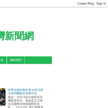
台灣新聞網
綜合
聯絡我們
雨季也能乾爽舒適 ASICS防
水系列機能造型兩不誤
圖說：ASICS防水跑鞋系列
機能造型佳，無論是正式場
合或運動休閒都能輕鬆駕
馭。 【台北訊】夏日雨季來