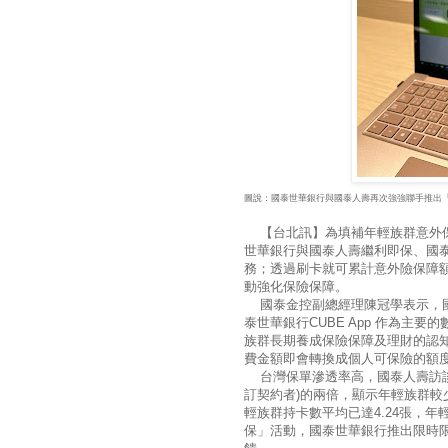
圖說：國泰世華銀行與國泰人壽再次強強聯手推出
【台北訊】為填補年輕族群意外保
世華銀行與國泰人壽繼利即保、國泰人
務；透過刷卡就可累計意外險保障
動強化保險保障。
國泰金控副總經理陳冠學表示，國
泰世華銀行CUBE App 作為主
族群長期養成保險保障及理財的認知
費金額即會轉換成個人可保險的額
台灣保單滲透率高，國泰人壽訪談
訂契約者)的兩倍，顯示年輕族群較少
輕族群持卡數平均已達4.24張，
保」活動，國泰世華銀行推出限時