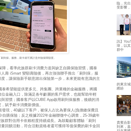
臨，光出
受影響，
訊】Yo
瑋，以其
群中
「刷到保」服務，刷卡就可累計意外險保障額度。
障，看準此族群刷卡消費力道與缺乏自購保險習慣，國泰
壽 iSmart 變額壽險後，再次強強聯手推出「刷到保」服
額度，讓保險新手願意踏出保險第一步，未來更能有意識的主
的東京城
繽紛
泰希望能提供更多元、跨集團、跨業種的金融服務，將國
要的數位金融入口，除滿足各年齡層的客戶需求，也能幫助年輕
與習慣；國泰客戶以CUBE App啟用刷到保服務，後續的消
度，賦予刷卡消費新價值。
發現，40歲以下客戶，被保人占比為要保人(負擔繳保費且
自購保險；反之根據2022年金融聯徵中心調查，25-39歲年
年輕族群對信用卡依賴程度持續成長。為鼓勵顧客體驗「刷到
貴賓合影
限量回饋活動，符合活動資格者還可獲得等值保費的刷卡金回
到來，嘉
日在萬國