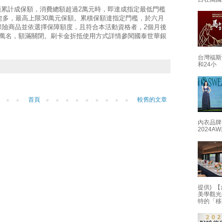
額累計成保額，消費總額超過2萬元時，即達成指定最低門檻
愈多，最高上限30萬元保額。累積保額達指定門檻，於六月
保險商品並依選擇保障額度，且符合本活動資格者，2個月後
2萬名，額滿關閉。刷卡金折抵使用方式詳情參閱國泰世華銀
台灣福斯
和24小
首頁
較舊的文章
內衣品牌
2024
提供) 【
美學觀光
特的「移