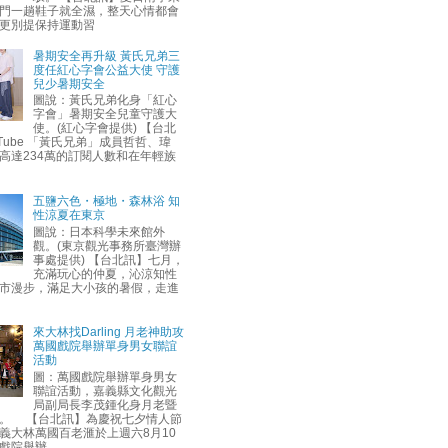
門一趟鞋子就全濕，整天心情都會
更別提保持運動習
暑期安全再升級 黃氏兄弟三
度任紅心字會公益大使 守護
兒少暑期安全
圖說：黃氏兄弟化身「紅心
字會」暑期安全兒童守護大
使。(紅心字會提供) 【台北
uTube 「黃氏兄弟」成員哲哲、瑋
高達234萬的訂閱人數和在年輕族
五鹽六色・極地・森林浴 知
性涼夏在東京
圖說：日本科學未來館外
觀。(東京觀光事務所臺灣辦
事處提供) 【台北訊】七月，
充滿玩心的仲夏，沁涼知性
市漫步，滿足大小孩的暑假，走進
來大林找Darling 月老神助攻
萬國戲院舉辦單身男女聯誼
活動
圖：萬國戲院舉辦單身男女
聯誼活動，嘉義縣文化觀光
局副局長李茂鍾化身月老暨
。 【台北訊】為慶祝七夕情人節
義大林萬國百老滙於上週六8月10
戲院舉辦