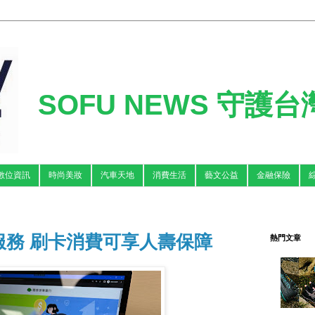
SOFU NEWS 守護
數位資訊
時尚美妝
汽車天地
消費生活
藝文公益
金融保險
服務 刷卡消費可享人壽保障
熱門文章