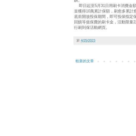
饋。
即日起至5月31日用刷卡消費金
並獲得10萬累計保額，刷愈多累計
底前開放投保期間，即可投保指定
回饋等值保費的刷卡金，活動限量
行刷到保活動網頁。
於
4/25/2023
較新的文章