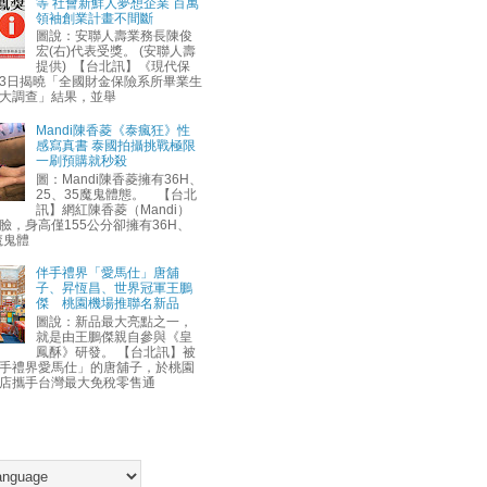
等 社會新鮮人夢想企業 百萬
領袖創業計畫不間斷
圖說：安聯人壽業務長陳俊
宏(右)代表受獎。 (安聯人壽
提供) 【台北訊】《現代保
3日揭曉「全國財金保險系所畢業生
大調查」結果，並舉
Mandi陳香菱《泰瘋狂》性
感寫真書 泰國拍攝挑戰極限
一刷預購就秒殺
圖：Mandi陳香菱擁有36H、
25、35魔鬼體態。 【台北
訊】網紅陳香菱（Mandi）
臉，身高僅155公分卻擁有36H、
魔鬼體
伴手禮界「愛馬仕」唐舖
子、昇恆昌、世界冠軍王鵬
傑 桃園機場推聯名新品
圖說：新品最大亮點之一，
就是由王鵬傑親自參與《皇
鳳酥》研發。 【台北訊】被
手禮界愛馬仕」的唐舖子，於桃園
店攜手台灣最大免稅零售通