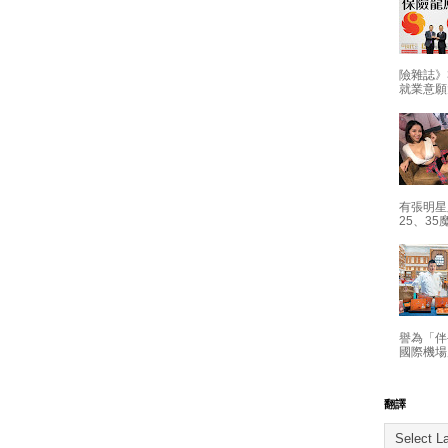
險雜誌》
就業意願
有張明星
25、35
譽為「伴
國際機場
翻譯