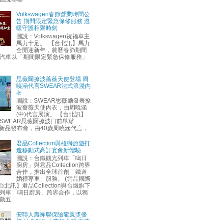
Volkswagen春節營業時間公
告 期間限定緊急保修服務 溫
暖守護相聚時刻
圖說：Volkswagen祝福車主
馬力十足。 【台北訊】馬力
全開迎新年，農曆春節期間
汽車以「期間限定緊急保修服務」
思薇爾撩波薔薇天使登場 周
曉涵代言SWEAR法式浪漫內
衣
圖說：SWEAR思薇爾發表撩
波薔薇天使內衣，由周曉涵
(中)代言展演。 【台北訊】
SWEAR思薇爾撩波日前舉辦
AW新品發布會，由40歲周曉涵代言，
君品Collection與雄獅旅遊打
造移動式高訂宴會新體驗
圖說：台鐵觀光列車「鳴日
廚房」與君品Collection跨界
合作，推出全球首創「鐵道
婚禮專車」服務。 (雲品國際
台北訊】君品Collection與台鐵旗下
列車「鳴日廚房」跨界合作，以獨
動五
安聯人壽蟬聯保險龍鳳獎優