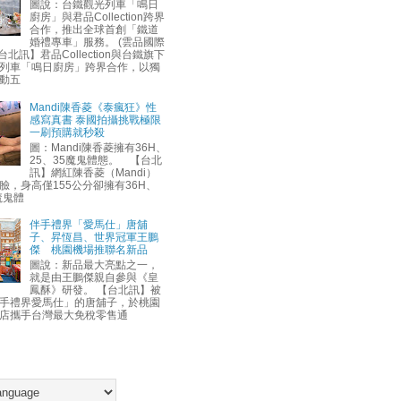
圖說：台鐵觀光列車「鳴日
廚房」與君品Collection跨界
合作，推出全球首創「鐵道
婚禮專車」服務。 (雲品國際
台北訊】君品Collection與台鐵旗下
列車「鳴日廚房」跨界合作，以獨
動五
Mandi陳香菱《泰瘋狂》性
感寫真書 泰國拍攝挑戰極限
一刷預購就秒殺
圖：Mandi陳香菱擁有36H、
25、35魔鬼體態。 【台北
訊】網紅陳香菱（Mandi）
臉，身高僅155公分卻擁有36H、
魔鬼體
伴手禮界「愛馬仕」唐舖
子、昇恆昌、世界冠軍王鵬
傑 桃園機場推聯名新品
圖說：新品最大亮點之一，
就是由王鵬傑親自參與《皇
鳳酥》研發。 【台北訊】被
手禮界愛馬仕」的唐舖子，於桃園
店攜手台灣最大免稅零售通