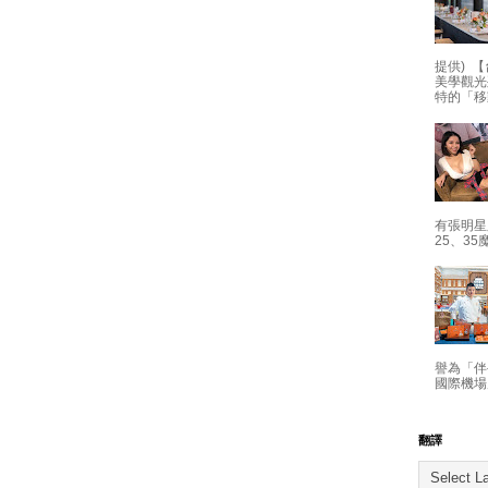
提供) 【
美學觀光
特的「移
有張明星
25、35
譽為「伴
國際機場
翻譯