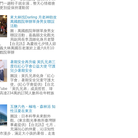
門一趟鞋子就全濕，整天心情都會
更別提保持運動習
來大林找Darling 月老神助攻
萬國戲院舉辦單身男女聯誼
活動
圖：萬國戲院舉辦單身男女
聯誼活動，嘉義縣文化觀光
局副局長李茂鍾化身月老暨
。 【台北訊】為慶祝七夕情人節
義大林萬國百老滙於上週六8月10
戲院舉辦
暑期安全再升級 黃氏兄弟三
度任紅心字會公益大使 守護
兒少暑期安全
圖說：黃氏兄弟化身「紅心
字會」暑期安全兒童守護大
使。(紅心字會提供) 【台北
uTube 「黃氏兄弟」成員哲哲、瑋
高達234萬的訂閱人數和在年輕族
五鹽六色・極地・森林浴 知
性涼夏在東京
圖說：日本科學未來館外
觀。(東京觀光事務所臺灣辦
事處提供) 【台北訊】七月，
充滿玩心的仲夏，沁涼知性
市漫步，滿足大小孩的暑假，走進