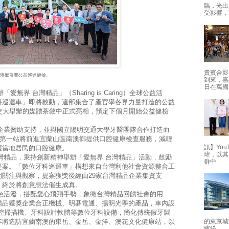
臨，光出
受影響，
貴賓合影
南澳鄉展開公益巡迴健檢。
到來，嘉
日在萬國
 台灣精品」（Sharing is Caring）全球公益活
科巡迴車」即將啟動，這部集合了產官學各界力量打造的公益
交大舉辦的媒體茶敘中正式亮相，預定下個月開始公益健檢
業贊助支持，並與國立陽明交通大學牙醫團隊合作打造而
，第一站將前進宜蘭山區南澳鄉提供口腔健康檢查服務，減輕
訊】Yo
護當地居民的口腔健康。
瑋，以其
精品，秉持創新精神舉辦「愛無界 台灣精品」活動，鼓勵
群中
提案。「數位牙科巡迴車」構想來自台灣利他社會資源整合工
關注與觀察，提案獲獎後經由29家台灣精品企業集資支
，終於將創意想法催生成真。
活潑，搭配愛心飛翔手勢，象徵台灣精品回饋社會的用
精品獲獎企業合正機械、明碁電通、揚明光學的產品，車內設
口腔掃描機、牙科設計軟體等數位牙科設備，簡化傳統假牙製
年將造訪宜蘭南澳的東岳、金岳、金洋、澳花文化健康站，以
的東京城
繽紛