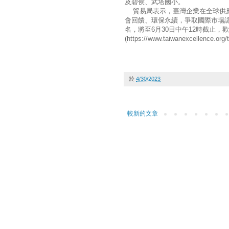
及碧侯、武塔國小。
貿易局表示，臺灣企業在全球供應
會回饋、環保永續，爭取國際市場認
名，將至6月30日中午12時截止
(https://www.taiwanexcellence.org
於
4/30/2023
較新的文章