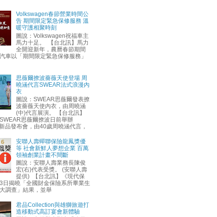
Volkswagen春節營業時間公
告 期間限定緊急保修服務 溫
暖守護相聚時刻
圖說：Volkswagen祝福車主
馬力十足。 【台北訊】馬力
全開迎新年，農曆春節期間
汽車以「期間限定緊急保修服務」
思薇爾撩波薔薇天使登場 周
曉涵代言SWEAR法式浪漫內
衣
圖說：SWEAR思薇爾發表撩
波薔薇天使內衣，由周曉涵
(中)代言展演。 【台北訊】
SWEAR思薇爾撩波日前舉辦
AW新品發布會，由40歲周曉涵代言，
安聯人壽蟬聯保險龍鳳獎優
等 社會新鮮人夢想企業 百萬
領袖創業計畫不間斷
圖說：安聯人壽業務長陳俊
宏(右)代表受獎。 (安聯人壽
提供) 【台北訊】《現代保
3日揭曉「全國財金保險系所畢業生
大調查」結果，並舉
君品Collection與雄獅旅遊打
造移動式高訂宴會新體驗