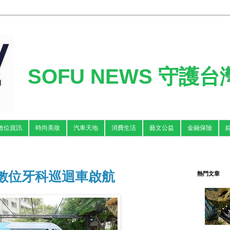
SOFU NEWS 守護
數位資訊
時尚美妝
汽車天地
消費生活
藝文公益
金融保險
 數位牙科巡迴車啟航
熱門文章