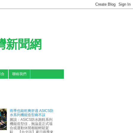
台灣新聞網
綜合
聯絡我們
雨季也能乾爽舒適 ASICS防
水系列機能造型兩不誤
圖說：ASICS防水跑鞋系列
機能造型佳，無論是正式場
合或運動休閒都能輕鬆駕
馭。 【台北訊】夏日雨季來