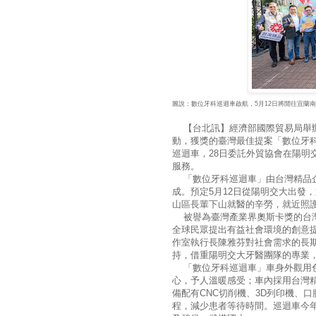
圖說：數位牙科巡迴車啟航，5月12日將開往宜蘭
【台北訊】經濟部國際貿易局舉辦「愛無界
動，
獲獎的臺灣最佳提案「數位牙
巡迴車，28日委託外貿協會在陽明
服務。
「數位牙科巡迴車」由台灣精品企
成。預定5月12日從陽明交大出發
山區長輩下山就醫的辛勞，就近照
被譽為臺灣產業界奧斯卡獎的台灣
全球民眾提出有益社會環境的創意
作室執行長陳雅芬對社會需求的長期
持，借重陽明交大牙醫團隊的專業
「數位牙科巡迴車」車身外觀用色
心，予人溫暖感受；車內採用台灣
備配有CNC切削機、3D列印機、
程，減少患者等待時間。巡迴車今