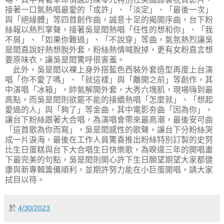
接著一口氣熱唱最愛的「或許」、「淡定」、「最後一次」
與「絕緣體」等四首創作曲，誠意十足的揭開序曲，台下粉
絲報以熱烈掌聲，接著吳是閎熱唱「任性的想和你」、「我
不屑」、「如果你難過」、「不說穿」等曲，氣氛熱烈讓吳
是閎直說好熱想脫外套，粉絲熱情喊脫掉，更有女粉直言想
要原味衣，讓吳是閎驚呼很害羞。
此外，吳是閎以裸上身外搭藍色西裝外套造型再度上台演
唱「你不愛了嗎」、「就這樣」與「離開之前」等創作，其
中演唱「冰箱」，帥氣解開外套，大秀六塊肌，現場嗨到最
高點，而吳是閎則欲罷不能的接續熱唱「怎麼就」、「想起
愛過的人」與「夠了」等金曲，其中電影夯曲「因為你」，
讓台下粉絲跟著大合唱，為演唱會帶來最高潮，最後安可曲
「這首歌為你而寫」，吳是閎感性的歌聲，讓台下分粉絲哭
成一片淚海，最後在工作人員驚喜推出粉絲特別訂製的史努
比生日蛋糕與台下大合唱生日快樂歌，為睽違三年的開唱畫
下最完美的句點，吳是閎則開心許下生日願望期望大家都健
康與新專輯籌備順利，並期許努力能在小巨蛋開唱，請大家
拭目以待。
於
4/30/2023