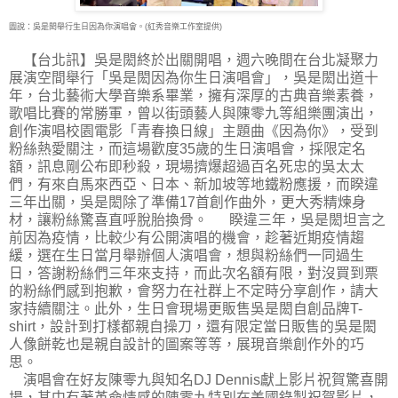
圖說：吳是閎舉行生日因為你演唱會。(紅秀音樂工作室提供)
【台北訊】吳是閎終於出關開唱，週六晚間在台北凝聚力
展演空間舉行「吳是閎因為你生日
演唱會」，吳是閎出道十
年，台北藝術大學音樂系畢業，擁有深厚的古典音樂素養，
歌唱比賽的常勝軍，曾以街頭藝人與陳零九等組樂團演出，
創作演唱校園電影「青春換日線」主題曲《因為你》，受到
粉絲熱愛關注，而這場歡度35歲的生日演唱會，採限定名
額，訊息剛公布即秒殺，現場擠爆超過百名死忠的吳太太
們，有來自馬來西亞、日本、新加坡等地鐵粉應援，而睽違
三年出關，吳是閎除了準備17首創作曲外，更大秀精煉身
材，讓粉絲驚喜直呼脫胎換骨。 睽違三年，吳是閎坦言之
前因為疫情，比較少有公開演唱的機會，趁著近期疫情趨
緩，選在生日當月舉辦個人演唱會，想與粉絲們一同過生
日，答謝粉絲們三年來支持，而此次名額有限，對沒買到票
的粉絲們感到抱歉，會努力在社群上不定時分享創作，請大
家持續關注。此外，生日會現場更販售吳是閎自創品牌T-
shirt，設計到打樣都親自操刀，還有限定當日販售的吳是閎
人像餅乾也是親自設計的圖案等等，展現音樂創作外的巧
思。
演唱會在好友陳零九與知名DJ Dennis獻上影片祝賀驚喜開
場，其中有著革命情感的陳零九特別在美國錄製祝賀影片，