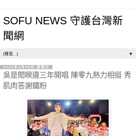
SOFU NEWS 守護台灣新
聞網
▼
2023年4月30日 星期日
吳是閎睽違三年開唱 陳零九熱力相挺 秀
肌肉答謝鐵粉