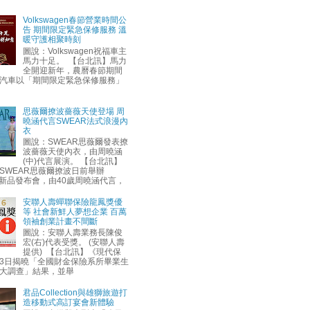
Volkswagen春節營業時間公
告 期間限定緊急保修服務 溫
暖守護相聚時刻
圖說：Volkswagen祝福車主
馬力十足。 【台北訊】馬力
全開迎新年，農曆春節期間
汽車以「期間限定緊急保修服務」
思薇爾撩波薔薇天使登場 周
曉涵代言SWEAR法式浪漫內
衣
圖說：SWEAR思薇爾發表撩
波薔薇天使內衣，由周曉涵
(中)代言展演。 【台北訊】
SWEAR思薇爾撩波日前舉辦
AW新品發布會，由40歲周曉涵代言，
安聯人壽蟬聯保險龍鳳獎優
等 社會新鮮人夢想企業 百萬
領袖創業計畫不間斷
圖說：安聯人壽業務長陳俊
宏(右)代表受獎。 (安聯人壽
提供) 【台北訊】《現代保
3日揭曉「全國財金保險系所畢業生
大調查」結果，並舉
君品Collection與雄獅旅遊打
造移動式高訂宴會新體驗