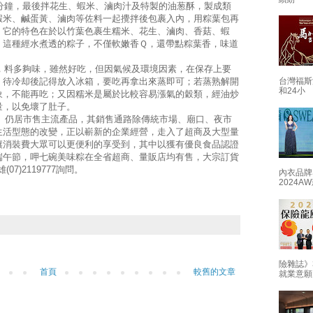
幾分鐘，最後拌花生、蝦米、滷肉汁及特製的油葱酥，製成類
蝦米、鹹蛋黃、滷肉等佐料一起攪拌後包裹入內，用粽葉包再
，它的特色在於以竹葉色裹生糯米、花生、滷肉、香菇、蝦
，這種經水煮透的粽子，不僅軟嫩香Ｑ，還帶點粽葉香，味道
料多夠味，雖然好吃，但因氣候及環境因素，在保存上要
，待冷却後記得放入冰箱，要吃再拿出來蒸即可；若蒸熟解開
台灣福斯
和24小
象，不能再吃；又因糯米是屬於比較容易漲氣的穀類，經油炒
量，以免壞了肚子。
仍居市售主流產品，其銷售通路除傳統市場、廟口、夜市
生活型態的改變，正以嶄新的企業經營，走入了超商及大型量
讓消裝費大眾可以更便利的享受到，其中以獲有優良食品認證
端午節，呷七碗美味粽在全省超商、量販店均有售，大宗訂貨
(07)2119777詢問。
內衣品牌
2024
險雜誌》
首頁
較舊的文章
就業意願