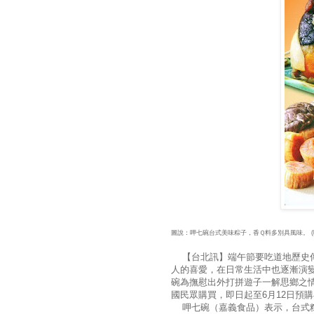
圖說：呷七碗台式美味粽子，香Ｑ料多別具風味。 (
【台北訊】端午節要吃道地歷史傳
人的喜愛，在日常生活中也逐漸演
碗為撫慰出外打拼遊子一解思鄉之
國民眾購買，即日起至6月12日預
呷七碗（嘉義食品）表示，台式粽