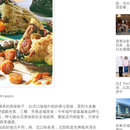
臨，光出
受影響，
貴賓合影
到來，嘉
日在萬國
訊】Yo
瑋，以其
群中
呷七碗提供)
承的美味粽子，台式口味端午粽的香Ｑ美味，受到大多數
變成觀光客、三餐、宵夜必備美食；今年端午節嘉義食品呷七
情，呷七碗台式美味粽在全省超商、量販店均有販售，方便全
購再享優惠。
的東京城
由於做法不同，南、北口味各異，北部粽是先將糯米浸在
繽紛