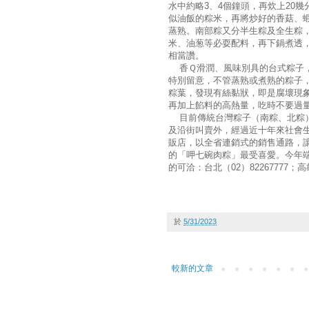
水中約略3、4個鐘頭，再炊上20
似油飯的粽米，再將炒好的香菇、
蒸熟。南部粽又分半生粽及全生粽
米、油葱等必耍配料，再下鍋煮透
相當讚。
香Ｑ滑潤、風味別具的台式粽子，
特別留意，不管蒸熟或煮熟的粽子
粽葉，發現有絲黏狀，即是腐壞現
再加上餡料的高熱量，吃時不要過
目前傳統台灣粽子（南粽、北粽）
及沿街叫賣外，經過近十年來社會
販店，以全省連銷式的銷售通路，
的「呷七碗肉粽」最受喜愛。今年
的可洽：台北（02）82267777；高雄
於
5/31/2023
較新的文章