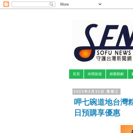
首頁
休閒旅遊
娛樂戲劇
2023年5月31日 星期三
呷七碗道地台灣粽
日預購享優惠