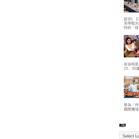
提供) 【
美學觀光
特的「移
有張明星
25、35
譽為「伴
國際機場
翻譯