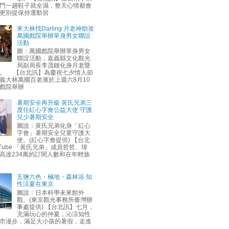
門一趟鞋子就全濕，整天心情都會
更別提保持運動習
來大林找Darling 月老神助攻
萬國戲院舉辦單身男女聯誼
活動
圖：萬國戲院舉辦單身男女
聯誼活動，嘉義縣文化觀光
局副局長李茂鍾化身月老暨
。 【台北訊】為慶祝七夕情人節
義大林萬國百老滙於上週六8月10
戲院舉辦
暑期安全再升級 黃氏兄弟三
度任紅心字會公益大使 守護
兒少暑期安全
圖說：黃氏兄弟化身「紅心
字會」暑期安全兒童守護大
使。(紅心字會提供) 【台北
uTube 「黃氏兄弟」成員哲哲、瑋
高達234萬的訂閱人數和在年輕族
五鹽六色・極地・森林浴 知
性涼夏在東京
圖說：日本科學未來館外
觀。(東京觀光事務所臺灣辦
事處提供) 【台北訊】七月，
充滿玩心的仲夏，沁涼知性
市漫步，滿足大小孩的暑假，走進