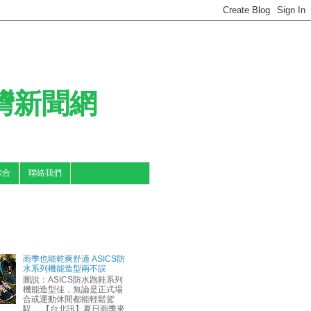
台灣新聞網
綜合
聯絡我們
雨季也能乾爽舒適 ASICS防
水系列機能造型兩不誤
圖說：ASICS防水跑鞋系列
機能造型佳，無論是正式場
合或運動休閒都能輕鬆駕
馭。 【台北訊】夏日雨季來