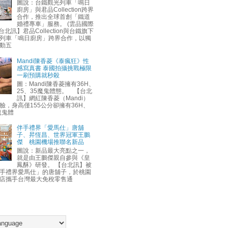
圖說：台鐵觀光列車「鳴日
廚房」與君品Collection跨界
合作，推出全球首創「鐵道
婚禮專車」服務。 (雲品國際
台北訊】君品Collection與台鐵旗下
列車「鳴日廚房」跨界合作，以獨
動五
Mandi陳香菱《泰瘋狂》性
感寫真書 泰國拍攝挑戰極限
一刷預購就秒殺
圖：Mandi陳香菱擁有36H、
25、35魔鬼體態。 【台北
訊】網紅陳香菱（Mandi）
臉，身高僅155公分卻擁有36H、
魔鬼體
伴手禮界「愛馬仕」唐舖
子、昇恆昌、世界冠軍王鵬
傑 桃園機場推聯名新品
圖說：新品最大亮點之一，
就是由王鵬傑親自參與《皇
鳳酥》研發。 【台北訊】被
手禮界愛馬仕」的唐舖子，於桃園
店攜手台灣最大免稅零售通