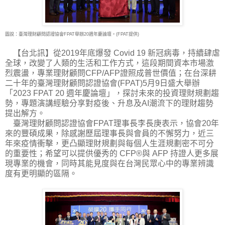
圖說：臺灣理財顧問認證協會FPAT舉辦20週年慶論壇。(FPAT提供)
【台北訊】從2019年底爆發 Covid 19 新冠病毒，持續肆虐
全球，改變了人類的生活和工作方
式，這段期間資本市場激
烈震盪，專業理財顧問CFP/AFP證照成普世價值；在台深耕
二十年的臺灣理財顧問認證協會(FPAT)5月9日盛大舉辦
「2023 FPAT 20 週年慶論壇」，探討未來的投資理財規劃趨
勢，專題演講經驗分享對疫後、升息及AI潮流下的理財趨勢
提出解方。
臺灣理財顧問認證協會FPAT理事長李長庚表示，協會20年
來的豐碩成果，除感謝歷屆理事長與會員的不懈努力，近三
年來疫情衝擊，更凸顯理財規劃與每個人生涯規劃密不可分
的重要性；希望可以提供優秀的 CFP®與 AFP 持證人更多展
現專業的機會，同時其能見度與在台灣民眾心中的專業辨識
度有更明顯的區隔。