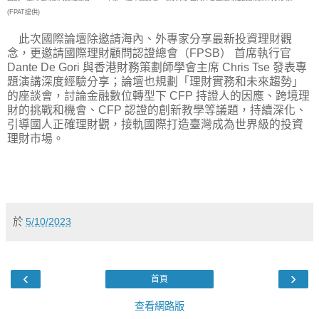
(FPAT提供)
此次國際論壇除邀請海內、外專家分享最新投資理財觀
念，更邀請國際理財顧問認證總會（FPSB） 首席執行官
Dante De Gori 與香港財務策劃師學會主席 Chris Tse 發表專
題演講深度經驗分享；論壇也規劃「理財實務和未來趨勢」
的座談會，討論金融數位轉型下 CFP 持證人的因應、跨境理
財的挑戰和機會、CFP 認證的創新教學等議題，持續深化、
引導國人正確理財觀，接軌國際打造臺灣成為世界級的投資
理財市場。
於
5/10/2023
‹
›
首頁
查看網路版