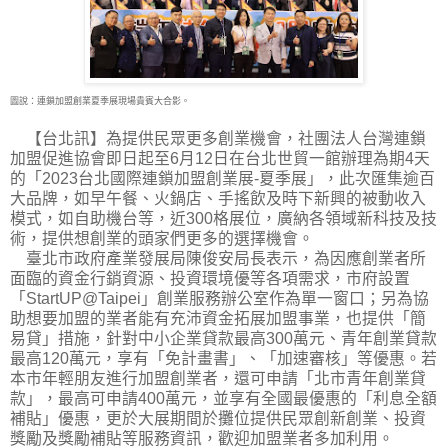
圖說：連鎖加盟創業夏季展現場貴賓大合影。
【台北訊】為提供民眾更多創業機會，社團法人台灣連鎖
加盟促進協會即日起至6月12日在台
北世貿一館辦理為期4天
的「2023台北國際連鎖加盟創業展-夏季展」，此次匯集逾百
大品牌，如早午餐、火鍋店、手搖飲及時下新興的被動收入
模式，如自助機台等，近300格展位，廣納各領域新科技及技
術，提供想創業的頭家們更多的選擇機會。
臺北市政府產業發展局陳俊安局長表示，為因應創業者所
面臨的資金行銷資源、投資環境優等各項需求，市府設置
「StartUP@Taipei」創業服務辦公室作為單一窗口；另為協
助想要加盟的業者能有充沛資金拓展加盟事業，也提供「簡
易貸」措施，針對中小企業貸款最高300萬元、青年創業貸款
最高120萬元，享有「免計畫書」、「加速審核」等優惠。若
本市年輕朋友進行加盟創業者，還可申請「北市青年創業貸
款」，最高可申請400萬元，並享有全國最優惠的「利息全額
補貼」優惠，更於大展期間於攤位提供民眾創新創業、投資
獎勵及獎勵補貼等服務資訊，歡迎加盟業者多加利用。