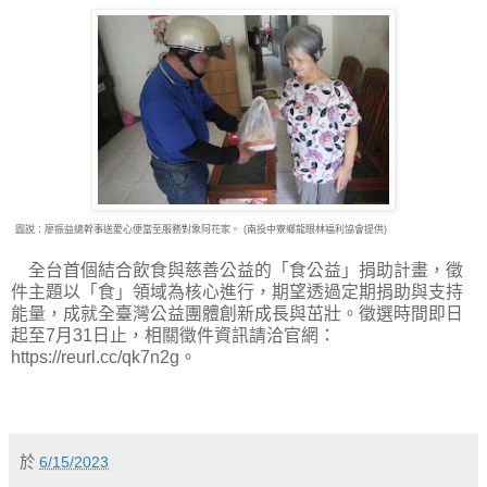
圖說：廖振益總幹事送愛心便當至服務對象阿花家。 (南投中寮鄉龍眼林福利協會提供)
全台首個結合飲食與慈善公益的「食公益」捐助計畫，徵
件主題以「食」領域為核心進行，期望透過定期捐助與支持
能量，成就全臺灣公益團體創新成長與茁壯。徵選時間即日
起至7月31日止，相關徵件資訊請洽官網：
https://reurl.cc/qk7n2g。
於
6/15/2023