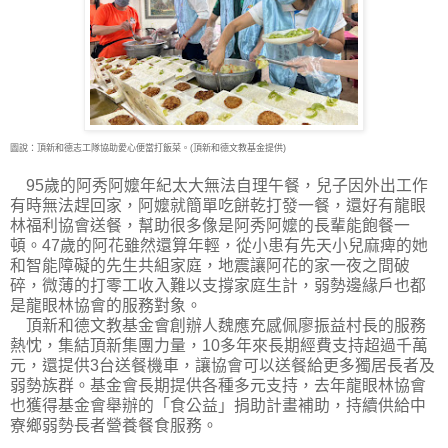
圖說：頂新和德志工隊協助愛心便當打飯菜。(頂新和德文教基金提供)
95歲的阿秀阿嬤年紀太大無法自理午餐，兒子因外出工作
有時無法趕回家，阿嬤就簡單吃餅乾打發一餐，還好有龍眼
林福利協會送餐，幫助很多像是阿秀阿嬤的長輩能飽餐一
頓。47歲的阿花雖然還算年輕，從小患有先天小兒麻痺的她
和智能障礙的先生共組家庭，地震讓阿花的家一夜之間破
碎，微薄的打零工收入難以支撐家庭生計，弱勢邊緣戶也都
是龍眼林協會的服務對象。
頂新和德文教基金會創辦人魏應充感佩廖振益村長的服務
熱忱，集結頂新集團力量，10多年來長期經費支持超過千萬
元，還提供3台送餐機車，讓協會可以送餐給更多獨居長者及
弱勢族群。基金會長期提供各種多元支持，去年龍眼林協會
也獲得基金會舉辦的「食公益」捐助計畫補助，持續供給中
寮鄉弱勢長者營養餐食服務。