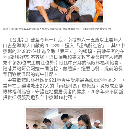
圖說：頂新和德文教基金會創辦人魏應充關懷服務對象阿秀用餐狀況。(頂新和德文教基金提供)
【台北訊】截至今年一月底，南投縣六十五歲以上老年人
口占全縣總人口數的20.18％，邁入
「超高齡社會」，其中中
寮鄉的24.93%佔比為全縣「第三老」的鄉鎮，高齡長者的在
地照顧服務刻不容緩。近日頂新和德文教基金會創辦人魏應
充率領20位志工前往位於南投縣中寮鄉的龍眼林福利協會，
陪巷弄站阿公阿嬤一同包粽、做體操、送愛心餐，提前陪長
輩們歡度溫馨的端午佳節。
中寮鄉龍眼林社區是921地震中受創最為嚴重的地區之一，
當年在瓦礫堆救出27人的「內褲村長」廖振益，災後成立龍
眼林福利協會，守護在地獨居長者的健康，20多年來不間斷
提供送餐服務遍及全中寮鄉18村落。