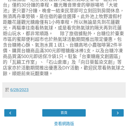
台」僅約30分鐘的車程，離光雕音樂會的舉辦場地「大坡
池」更只要7分鐘，晚會一結束民眾即可立刻回到房間休息，
無須再舟車勞頓，是住宿的最佳選擇。此外池上牧野渡假村
距離花蓮觀光糖廠僅有1小時車程，所以無論是先到花蓮觀
光，再驅車往南看熱氣球，或是看完熱氣球的隔天再到花蓮
遊山玩水，都非常順路。 除了旅宿據點外，台糖位於臺東
市區的蜜鄰便利超市也於熱氣球活動期間推出限定優惠，包
含台糖捲心酥、氣泡水買１送1、台糖高地小農咖啡第2件半
價、購買台糖商品滿300元即贈糖廠冰棒1支，以及台糖冷凍
商品買滿500元即送保冷袋1只。駐紮「台東糖廠文創園區」
的「瓦籟工作室」、「石山倉庫」及「向日葵藍染文創」等
店家亦於活動期間推出優惠及DIY活動，歡迎民眾看熱氣球之
餘，順遊前來玩翻東糖。
於
6/28/2023
‹
›
首頁
查看網路版