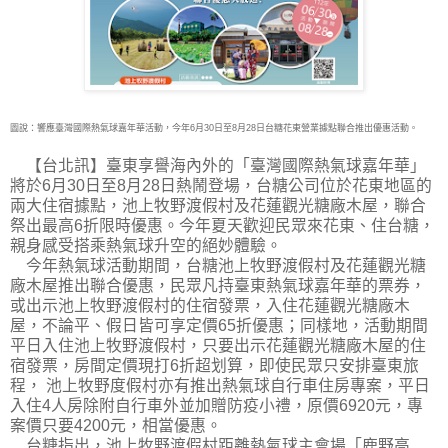
圖說：響應臺灣國際熱氣球嘉年華活動，今年6月30日至8月28日台糖花東營業據點聯合推出優惠活動。
【台北訊】臺東享譽海內外的「臺灣國際熱氣球嘉年華」
將於6月30日至8月28日熱鬧登場，
台糖公司位於花東地區的
兩大住宿據點，池上牧野渡假村及花蓮觀光糖廠木屋，聯合
祭出最高6折限時優惠。今年夏天歡迎民眾來花東、住台糖，
親身感受搭乘熱氣球升空的絕妙體驗。
今年熱氣球活動期間，台糖池上牧野渡假村及花蓮觀光糖
廠木屋推出聯合優惠，民眾凡持臺東熱氣球嘉年華的票券，
或出示池上牧野渡假村的住宿發票，入住花蓮觀光糖廠木
屋，不論平、假日皆可享定價65折優惠；同樣地，活動期間
平日入住池上牧野渡假村，只要出示花蓮觀光糖廠木屋的住
宿發票，房間定價現打6折超划算，即使民眾只安排臺東旅
程， 池上牧野度假村亦有推出熱氣球自行車住房專案，平日
入住4人房除附自行車外並加贈防疫小禮，原價6920元，專
案價只要4200元，相當優惠。
台糖指出，池上牧野渡假村距離熱氣球主會場「鹿野高