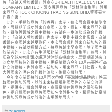
牌「麻辣天后炒香鍋」與泰商U-HEALTH CALL CENTER
COMPANY LIMITED、頭皮護理品牌「髮林健康集團」與馬
來西亞商HOCK CHUONG TRADING SDN. BHD.等簽署合
作意向書。
此外，手搖飲品牌「珍煮丹」表示，這次展會買主精準度
高，展覽期間成功與來自泰國、印度、緬甸、馬來西亞的餐
飲、餐旅等領域之買主對接，有望進一步洽談成為合作夥
伴；「麻辣天后炒香鍋」也表示，受到中餐文化影響，麻辣
香鍋在泰國越來越受歡迎，本次展會順利與來自新加坡的買
主對接，有望以授權方式，將品牌輸出至泰國。除了國內餐
飲業者外，此次亦有生活服務業「髮林健康集團」參展，其
認為全球AI智能頭皮護理與健髮商機龐大，展覽期間與來自
沙烏地阿拉伯的買主對接，更邀請對方今年10月來臺進行商
務交流對接，也與泰國、新加坡、馬來西亞、菲律賓、加拿
大等國家的潛在合作夥伴洽談，後續商機無限。
今年度商業司將於10月再次帶領「臺灣連鎖品牌館」進軍
韓國連鎖加盟展，並於未來持續規劃國際性的商業交流活
動，提供多元機會與平台，宣傳臺灣連鎖品牌之優勢及特
色，提升我國連鎖品牌國際知名度與指名度，積極協助臺灣
連鎖加盟品牌成功於海外市場落地展店。
於
7/19/2023