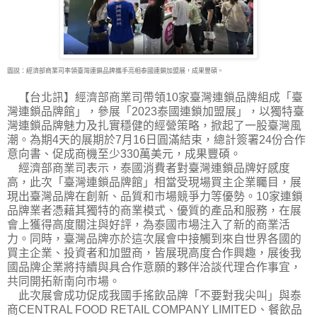
圖說：經濟部商業司率領臺灣連鎖品牌攜手亮相泰國連鎖加盟展，成果豐碩。
【台北訊】經濟部商業司帶領10家臺灣連鎖品牌組成「臺
灣連鎖品牌館」，參展「2023泰國
連鎖加盟展」，以獨特臺
灣連鎖品牌魅力及扎實穩健的經營策略，掀起了一股臺灣風
潮。為期4天的展期於7月16日圓滿結束，總計簽署24份合作
意向書、促成商機至少330萬美元，成果豐碩。
經濟部商業司表示，泰國消費者對臺灣連鎖品牌好感度
高，此次「臺灣連鎖品牌館」相當受現場買主企業矚目，展
現出臺灣品牌在創新、品質和市場競爭力等優勢。10家連鎖
品牌業者憑藉其獨特的商業模式、優質的產品和服務，在展
會上獲得高度關注與好評，為泰國市場注入了新的商業活
力。同時，臺灣品牌亦於這次展會中接觸到來自世界各國的
買主企業、投資者和加盟商，皆展現高度合作興趣，展後我
國品牌企業將持續與具合作意願的夥伴洽談代理合作事宜，
共同開拓新南向市場。
此次展會成功促成我國手搖飲品牌「不要對我尖叫」與泰
商CENTRAL FOOD RETAIL COMPANY LIMITED、餐飲品