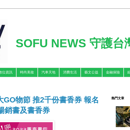
SOFU NEWS 守護
數位資訊
時尚美妝
汽車天地
消費生活
藝文公益
金融保險
大GO物節 推2千份書香券 報名
熱門文章
暢銷書及書香券