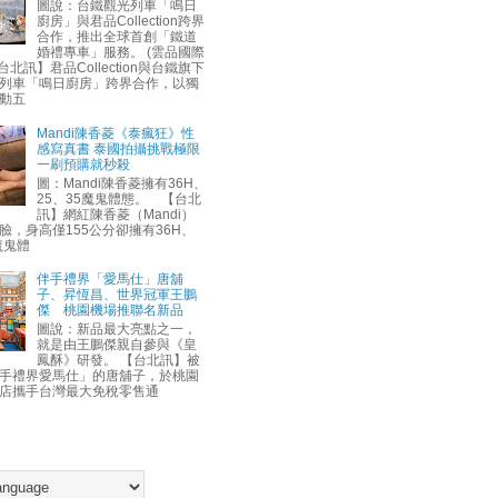
圖說：台鐵觀光列車「鳴日
廚房」與君品Collection跨界
合作，推出全球首創「鐵道
婚禮專車」服務。 (雲品國際
台北訊】君品Collection與台鐵旗下
列車「鳴日廚房」跨界合作，以獨
動五
Mandi陳香菱《泰瘋狂》性
感寫真書 泰國拍攝挑戰極限
一刷預購就秒殺
圖：Mandi陳香菱擁有36H、
25、35魔鬼體態。 【台北
訊】網紅陳香菱（Mandi）
臉，身高僅155公分卻擁有36H、
魔鬼體
伴手禮界「愛馬仕」唐舖
子、昇恆昌、世界冠軍王鵬
傑 桃園機場推聯名新品
圖說：新品最大亮點之一，
就是由王鵬傑親自參與《皇
鳳酥》研發。 【台北訊】被
手禮界愛馬仕」的唐舖子，於桃園
店攜手台灣最大免稅零售通