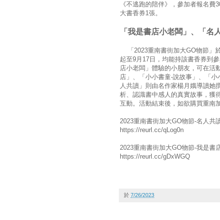
《不逃跑的陪伴》，參加者報名費30
大書香券1張。
「我是書店小老闆」、「名
「2023重南書街加大GO物節」
起至9月17日，均能持該書香券到參
店小老闆」體驗的小朋友，可在活
店」、「小小書童-說故事」、「小
人共讀」則由名作家楊月娥導讀她
析、認識書中感人的真實故事，獲
互動。活動結束後，如欲購買重南
2023重南書街加大GO物節-名人共
https://reurl.cc/qLog0n
2023重南書街加大GO物節-我是書
https://reurl.cc/gDxWGQ
於
7/26/2023