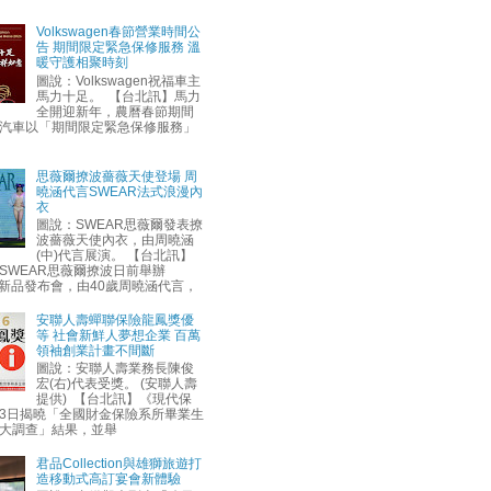
Volkswagen春節營業時間公
告 期間限定緊急保修服務 溫
暖守護相聚時刻
圖說：Volkswagen祝福車主
馬力十足。 【台北訊】馬力
全開迎新年，農曆春節期間
汽車以「期間限定緊急保修服務」
思薇爾撩波薔薇天使登場 周
曉涵代言SWEAR法式浪漫內
衣
圖說：SWEAR思薇爾發表撩
波薔薇天使內衣，由周曉涵
(中)代言展演。 【台北訊】
SWEAR思薇爾撩波日前舉辦
AW新品發布會，由40歲周曉涵代言，
安聯人壽蟬聯保險龍鳳獎優
等 社會新鮮人夢想企業 百萬
領袖創業計畫不間斷
圖說：安聯人壽業務長陳俊
宏(右)代表受獎。 (安聯人壽
提供) 【台北訊】《現代保
3日揭曉「全國財金保險系所畢業生
大調查」結果，並舉
君品Collection與雄獅旅遊打
造移動式高訂宴會新體驗