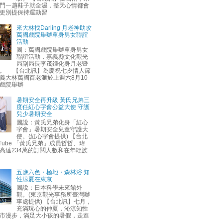
門一趟鞋子就全濕，整天心情都會
更別提保持運動習
來大林找Darling 月老神助攻
萬國戲院舉辦單身男女聯誼
活動
圖：萬國戲院舉辦單身男女
聯誼活動，嘉義縣文化觀光
局副局長李茂鍾化身月老暨
。 【台北訊】為慶祝七夕情人節
義大林萬國百老滙於上週六8月10
戲院舉辦
暑期安全再升級 黃氏兄弟三
度任紅心字會公益大使 守護
兒少暑期安全
圖說：黃氏兄弟化身「紅心
字會」暑期安全兒童守護大
使。(紅心字會提供) 【台北
uTube 「黃氏兄弟」成員哲哲、瑋
高達234萬的訂閱人數和在年輕族
五鹽六色・極地・森林浴 知
性涼夏在東京
圖說：日本科學未來館外
觀。(東京觀光事務所臺灣辦
事處提供) 【台北訊】七月，
充滿玩心的仲夏，沁涼知性
市漫步，滿足大小孩的暑假，走進