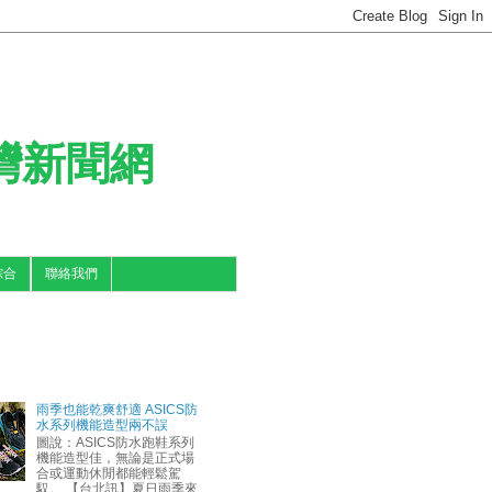
台灣新聞網
綜合
聯絡我們
雨季也能乾爽舒適 ASICS防
水系列機能造型兩不誤
圖說：ASICS防水跑鞋系列
機能造型佳，無論是正式場
合或運動休閒都能輕鬆駕
馭。 【台北訊】夏日雨季來