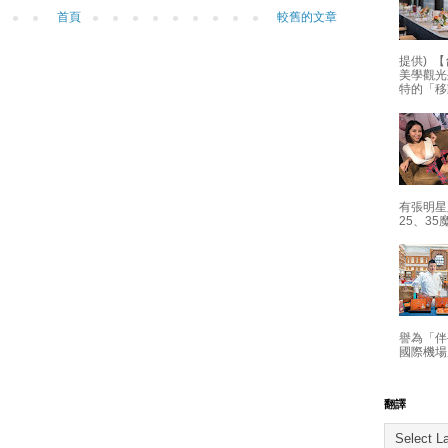
首頁
較舊的文章
提供) 【
美學觀光
特的「移
有張明星
25、35
譽為「伴
國際機場
翻譯