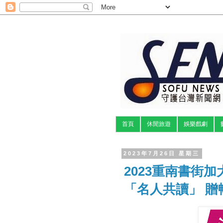
首頁
休閒旅遊
娛樂戲劇
2023年7月26日 星期三
2023重南書街加
「名人共讀」 贈