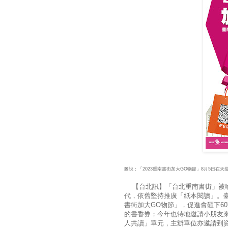
圖說：「2023重南書街加大GO物節」8月5日在天
【台北訊】「台北重南書街」被喻
代，依舊堅持推廣「紙本閱讀」。臺
書街加大GO物節」，促進會砸下60
的書香券；今年也特地邀請小朋友
人共讀」單元，主辦單位亦邀請到