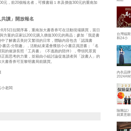
0元，前20個報名者，可獲書籍１本及價值300元的重南加
人共讀」開放報名
於8月5日拉開序幕，重南加大書香券可在活動現場購買，當日
台灣福斯
與方案的店家以200元購入價值300元的商品；參加「我是書
和24小
動中了解書店美好又繁瑣的日常，體驗內容包含「認識書
小書店-分類趣」，活動結束還會獲頒小小書店員證書；「名
撰寫的催淚長照「工具書」《不逃跑的陪伴》，帶領民眾賞
得正面思考的力量，並籍由小組討論促進讀者與「說書人」的
加大書香券可至黎明書局前購買。
讀
內衣品牌
2024
店小老闆
險雜誌》
就業意願