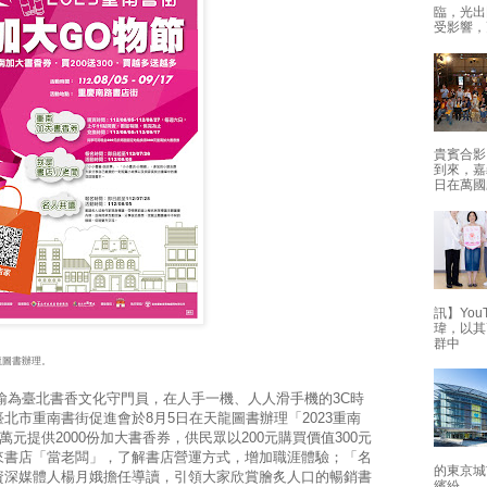
臨，光出
受影響，
貴賓合影
到來，嘉
日在萬國
訊】Yo
瑋，以其
群中
龍圖書辦理。
為臺北書香文化守門員，在人手一機、人人滑手機的3C時
北市重南書街促進會於8月5日在天龍圖書辦理「2023重南
萬元提供2000份加大書香券，供民眾以200元購買價值300元
來書店「當老闆」，了解書店營運方式，增加職涯體驗；「名
的東京城
資深媒體人楊月娥擔任導讀，引領大家欣賞膾炙人口的暢銷書
繽紛