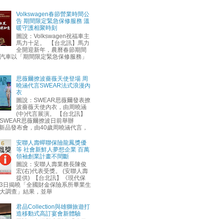
Volkswagen春節營業時間公
告 期間限定緊急保修服務 溫
暖守護相聚時刻
圖說：Volkswagen祝福車主
馬力十足。 【台北訊】馬力
全開迎新年，農曆春節期間
汽車以「期間限定緊急保修服務」
思薇爾撩波薔薇天使登場 周
曉涵代言SWEAR法式浪漫內
衣
圖說：SWEAR思薇爾發表撩
波薔薇天使內衣，由周曉涵
(中)代言展演。 【台北訊】
SWEAR思薇爾撩波日前舉辦
AW新品發布會，由40歲周曉涵代言，
安聯人壽蟬聯保險龍鳳獎優
等 社會新鮮人夢想企業 百萬
領袖創業計畫不間斷
圖說：安聯人壽業務長陳俊
宏(右)代表受獎。 (安聯人壽
提供) 【台北訊】《現代保
3日揭曉「全國財金保險系所畢業生
大調查」結果，並舉
君品Collection與雄獅旅遊打
造移動式高訂宴會新體驗