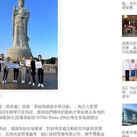
臨，光出
受影響，
貴賓合影
到來，嘉
日在萬國
訊】Yo
瑋，以其
群中
中。
（馬管處）首辦「馬祖島嶼嘉年華活動」，為注入更豐
邀請年輕學子赴馬祖，展現他們獨特的藝術才華給來自各地的
師大)音樂系銅管 NTNU Brass 的6位學生登場展開活
達馬祖，感謝馬祖在地業者，對於馬管處活動的共同參與及贊
的東京城
美，北海坑道營運廠商「鐵仁休閒育樂有限公司」贈予獎勵金
繽紛