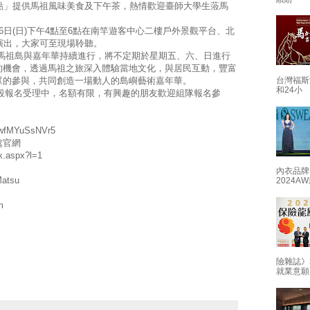
點」提供馬祖風味美食及下午茶，熱情歡迎臺師大學生蒞馬
16日(日)下午4點至6點在南竿遊客中心二樓戶外景觀平台、北
演出，大家可至現場聆聽。
馬祖島與嘉年華持續進行，將不定期於星期五、六、日進行
的機會，透過馬祖之旅深入體驗當地文化，與居民互動，豐富
眾的參與，共同創造一場動人的島嶼藝術嘉年華。
台灣福斯
和24小
報名受理中，名額有限，有興趣的朋友歡迎組隊報名參
。
ewfMYuSsNVr5
處官網
x.aspx?l=1
內衣品牌
Matsu
2024
m
險雜誌》
就業意願