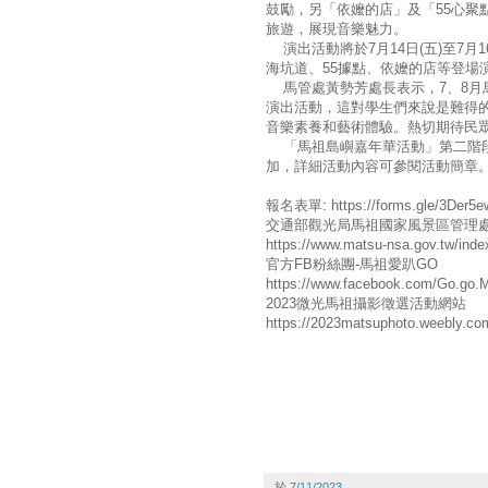
鼓勵，另「依嬤的店」及「55心聚
旅遊，展現音樂魅力。
演出活動將於7月14日(五)至7月
海坑道、55據點、依嬤的店等登場
馬管處黃勢芳處長表示，7、8月
演出活動，這對學生們來說是難得
音樂素養和藝術體驗。熱切期待民
「馬祖島嶼嘉年華活動」第二階段
加，詳細活動內容可參閱活動簡章
報名表單: https://forms.gle/3Der5
交通部觀光局馬祖國家風景區管理
https://www.matsu-nsa.gov.tw/inde
官方FB粉絲團-馬祖愛趴GO
https://www.facebook.com/Go.go.
2023微光馬祖攝影徵選活動網站
https://2023matsuphoto.weebly.co
於
7/11/2023