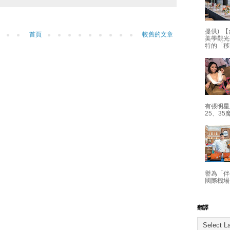
提供) 【
首頁
較舊的文章
美學觀光
特的「移
有張明星
25、35
譽為「伴
國際機場
翻譯