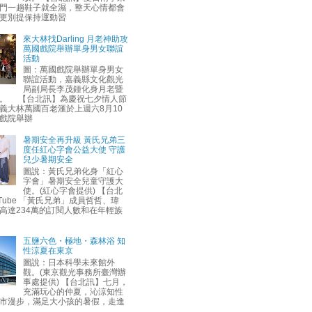
門一趟鞋子就全濕，整天心情都會
更別提保持運動習
來大林找Darling 月老神助攻
萬國戲院舉辦單身男女聯誼
活動
圖：萬國戲院舉辦單身男女
聯誼活動，嘉義縣文化觀光
局副局長李茂鍾化身月老暨
。 【台北訊】為慶祝七夕情人節
義大林萬國百老滙於上週六8月10
戲院舉辦
暑期安全再升級 黃氏兄弟三
度任紅心字會公益大使 守護
兒少暑期安全
圖說：黃氏兄弟化身「紅心
字會」暑期安全兒童守護大
使。(紅心字會提供) 【台北
uTube 「黃氏兄弟」成員哲哲、瑋
高達234萬的訂閱人數和在年輕族
五鹽六色・極地・森林浴 知
性涼夏在東京
圖說：日本科學未來館外
觀。(東京觀光事務所臺灣辦
事處提供) 【台北訊】七月，
充滿玩心的仲夏，沁涼知性
市漫步，滿足大小孩的暑假，走進