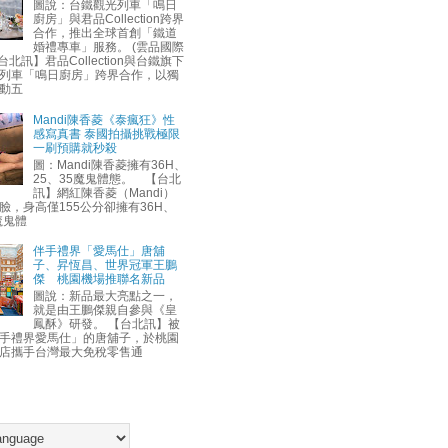
圖說：台鐵觀光列車「鳴日
廚房」與君品Collection跨界
合作，推出全球首創「鐵道
婚禮專車」服務。 (雲品國際
台北訊】君品Collection與台鐵旗下
列車「鳴日廚房」跨界合作，以獨
動五
Mandi陳香菱《泰瘋狂》性
感寫真書 泰國拍攝挑戰極限
一刷預購就秒殺
圖：Mandi陳香菱擁有36H、
25、35魔鬼體態。 【台北
訊】網紅陳香菱（Mandi）
臉，身高僅155公分卻擁有36H、
魔鬼體
伴手禮界「愛馬仕」唐舖
子、昇恆昌、世界冠軍王鵬
傑 桃園機場推聯名新品
圖說：新品最大亮點之一，
就是由王鵬傑親自參與《皇
鳳酥》研發。 【台北訊】被
手禮界愛馬仕」的唐舖子，於桃園
店攜手台灣最大免稅零售通