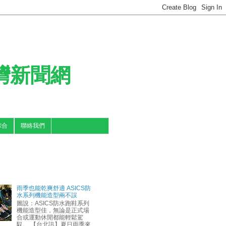
台灣新聞網
綜合
聯絡我們
雨季也能乾爽舒適 ASICS防
水系列機能造型兩不誤
圖說：ASICS防水跑鞋系列
機能造型佳，無論是正式場
合或運動休閒都能輕鬆駕
馭。 【台北訊】夏日雨季來