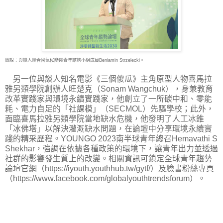
圖說：與談人聯合國氣候變遷青年諮詢小組成員Beniamin Strzelecki。
另一位與談人知名電影《三個傻瓜》主角原型人物喜馬拉
雅另類學院創辦人旺楚克（Sonam Wangchuk），身兼教育
改革實踐家與環境永續實踐家，他創立了一所碳中和、零能
耗、電力自足的「社課模」（SECMOL）先驅學校；此外，
面臨喜馬拉雅另類學院當地缺水危機，他發明了人工冰錐
「冰佛塔」以解決灌溉缺水問題，在論壇中分享環境永續實
踐的精采歷程。YOUNGO 2023南半球青年總召Hemavathi S
Shekhar，強調在依據各種政策的環境下，讓青年出力並透過
社群的影響發生質上的改變。相關資訊可鎖定全球青年趨勢
論壇官網（https://iyouth.youthhub.tw/gytf/）及臉書粉絲專頁
（https://www.facebook.com/globalyouthtrendsforum）。