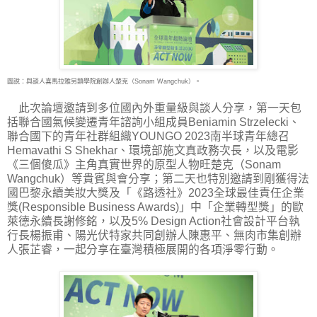
圖說：與談人喜馬拉雅另類學院創辦人楚克（Sonam Wangchuk）。
此次論壇邀請到多位國內外重量級與談人分享，第一天包
括聯合國氣候變遷青年諮詢小組成員Beniamin Strzelecki、
聯合國下的青年社群組織YOUNGO 2023南半球青年總召
Hemavathi S Shekhar、環境部施文真政務次長，以及電影
《三個傻瓜》主角真實世界的原型人物旺楚克（Sonam
Wangchuk）等貴賓與會分享；第二天也特別邀請到剛獲得法
國巴黎永續美妝大獎及「《路透社》2023全球最佳責任企業
獎(Responsible Business Awards)」中「企業轉型獎」的歐
萊德永續長謝修銘，以及5% Design Action社會設計平台執
行長楊振甫、陽光伏特家共同創辦人陳惠平、無肉市集創辦
人張芷睿，一起分享在臺灣積極展開的各項淨零行動。