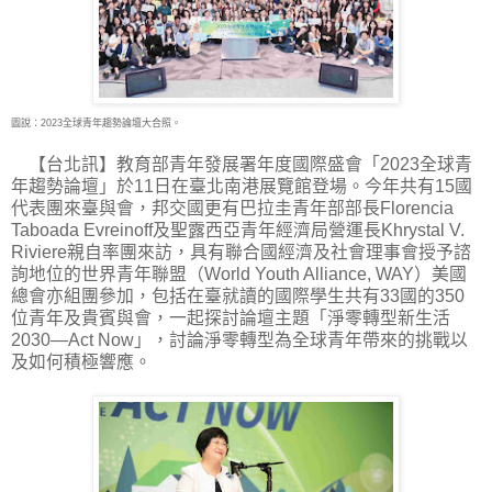
圖說：2023全球青年趨勢論壇大合照。
【台北訊】教育部青年發展署年度國際盛會「2023全球青
年趨勢論壇」於11日在臺北南港展
覽館登場。今年共有15國
代表團來臺與會，邦交國更有巴拉圭青年部部長Florencia
Taboada Evreinoff及聖露西亞青年經濟局營運長Khrystal V.
Riviere親自率團來訪，具有聯合國經濟及社會理事會授予諮
詢地位的世界青年聯盟（World Youth Alliance, WAY）美國
總會亦組團參加，包括在臺就讀的國際學生共有33國的350
位青年及貴賓與會，一起探討論壇主題「淨零轉型新生活
2030—Act Now」，討論淨零轉型為全球青年帶來的挑戰以
及如何積極響應。