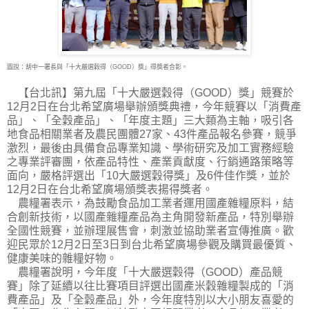
圖說：胡中一署長與「十大嚴選穀得（GOOD）獎」得獎者合影。
【台北訊】第九屆「十大嚴選穀得（GOOD）獎」競賽於
12月2日在台北希望廣場舉辦頒獎典
禮，今年競賽以「消費產
品」、「全穀產品」、「年度主題」三大類為主軸，吸引各
地食品相關業者及農民團體27家、43件產品報名參賽，競爭
激烈，最後由具備食品專業知識、學術研究及加工實務經驗
之專業評審團，依產品特性、產業貢獻度、行銷通路策略等
面向，嚴格評選出「10大嚴選穀得獎」及6件佳作獎，並於
12月2日在台北希望廣場頒獎表揚得獎者。
農糧署表示，為鼓勵食品加工業者運用國產雜糧原料，結
合創新技術，以國產雜糧產品為主角開發新產品，特別舉辦
全國性競賽，並辦理展售會，刺激並協助業者宣傳推廣。歡
迎民眾於12月2日至3日到台北希望廣場參觀及購買最優質、
健康美味的雜糧好物。
農糧署說明，今年度「十大嚴選穀得（GOOD）產品競
賽」除了延續以往比賽項目評選出國產米穀雜糧製成的「消
費產品」及「全穀產品」外，今年度特別以大小朋友喜愛的