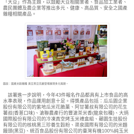
「大豆」作為主題，以鼓勵大豆相關業者、食品加工業者、
農民團體及農企業等推出多元、健康、高品質、安全之國產
雜糧相關產品。
圖說：國產米穀雜糧 黃豆黑豆亮麗登場展現多元風貌。
該署進一步說明，今年43件報名作品都具有上市食品的高
水準表現，作品運用創意十足。得獎產品包括：瓜瓜園企業
股份有限公司的紫地瓜米花脆菓、阿甘薯叔有限公司的花生
薯叔(香蔥口味)、滄聯農產行的豐滄茶米香(龍泉包種)、大炳
國際股份有限公司的冷凍真空烤玉米禮盒組、薌園生技股份
有限公司的核桃黑三珍養生穀粉、渠泉國際有限公司的米麵
饅頭(黑豆)、統百食品股份有限公司的臺灣有機100%純玉米