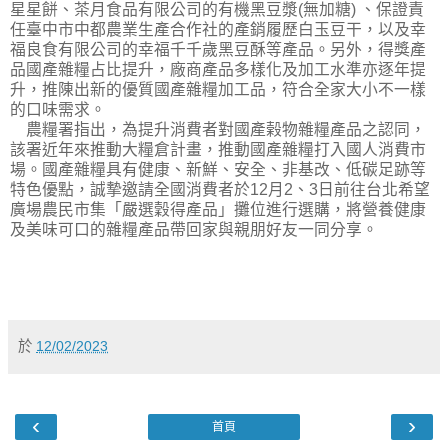
星星餅、茶月食品有限公司的有機黑豆漿(無加糖) 、保證責
任臺中市中都農業生產合作社的產銷履歷白玉豆干，以及幸
福良食有限公司的幸福千千歲黑豆酥等產品。另外，得獎產
品國產雜糧占比提升，廠商產品多樣化及加工水準亦逐年提
升，推陳出新的優質國產雜糧加工品，符合全家大小不一樣
的口味需求。
農糧署指出，為提升消費者對國產榖物雜糧產品之認同，
該署近年來推動大糧倉計畫，推動國產雜糧打入國人消費市
場。國產雜糧具有健康、新鮮、安全、非基改、低碳足跡等
特色優點，誠摯邀請全國消費者於12月2、3日前往台北希望
廣場農民市集「嚴選穀得產品」攤位進行選購，將營養健康
及美味可口的雜糧產品帶回家與親朋好友一同分享。
於
12/02/2023
‹
›
首頁