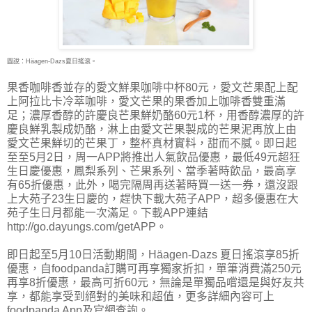
圖說：Häagen-Dazs夏日搖滾。
果香咖啡香並存的愛文鮮果咖啡中杯80元，愛文芒果配上配
上阿拉比卡冷萃咖啡，愛文芒果的果香加上咖啡香雙重滿
足；濃厚香醇的許慶良芒果鮮奶酪60元1杯，用香醇濃厚的許
慶良鮮乳製成奶酪，淋上由愛文芒果製成的芒果泥再放上由
愛文芒果鮮切的芒果丁，整杯真材實料，甜而不膩。即日起
至至5月2日，周一APP將推出人氣飲品優惠，最低49元超狂
生日慶優惠，鳳梨系列、芒果系列、當季著時飲品，最高享
有65折優惠，此外，喝完隔周再送著時買一送一券，還沒跟
上大苑子23生日慶的，趕快下載大苑子APP，超多優惠在大
苑子生日月都能一次滿足。下載APP連結
http://go.dayungs.com/getAPP。
即日起至5月10日活動期間，Häagen-Dazs 夏日搖滾享85折
優惠，自foodpanda訂購可再享獨家折扣，單筆消費滿250元
再享8折優惠，最高可折60元，無論是單獨品嚐還是與好友共
享，都能享受到絕對的美味和超值，更多詳細內容可上
foodpanda App及官網查詢。