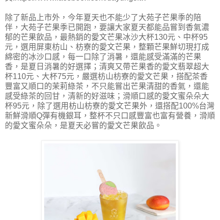
除了新品上市外，今年夏天也不能少了大苑子芒果季的陪
伴，大苑子芒果季已開跑，要讓大家夏天都能品嘗到香氣濃
郁的芒果飲品，最熱銷的愛文芒果冰沙大杯130元、中杯95
元，選用屏東枋山、枋寮的愛文芒果，整顆芒果鮮切現打成
綿密的冰沙口感，每一口除了消暑，還能感受滿滿的芒果
香，是夏日消暑的好選擇；清爽又帶芒果香的愛文翡翠超大
杯110元、大杯75元，嚴選枋山枋寮的愛文芒果，搭配茶香
豐富又順口的茉莉綠茶，不只能嘗出芒果清甜的香氣，還能
感受綠茶的回甘，清新的好滋味；滑順口感的愛文蜜朵朵大
杯95元，除了選用枋山枋寮的愛文芒果外，還搭配100%台灣
新鮮滑順Q彈有機銀耳，整杯不只口感豐富也富有營養，滑順
的愛文蜜朵朵，是夏天必嘗的愛文芒果飲品。