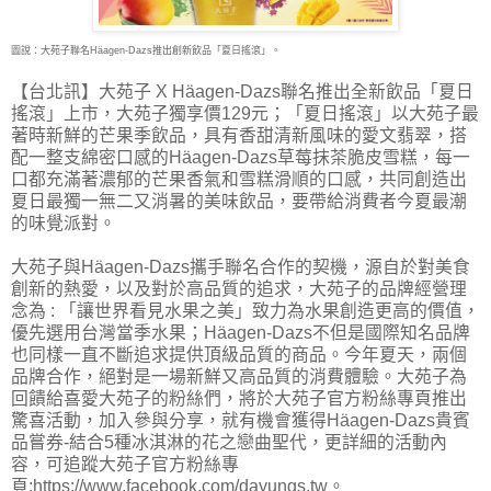
圖說：大苑子聯名Häagen-Dazs推出創新飲品「夏日搖滾」。
【台北訊】大苑子 X Häagen-Dazs聯名推出全新飲品「夏日
搖滾」上市，大苑子獨享價129元；
「夏日搖滾」以大苑子最
著時新鮮的芒果季飲品，具有香甜清新風味的愛文翡翠，搭
配一整支綿密口感的Häagen-Dazs草莓抹茶脆皮雪糕，每一
口都充滿著濃郁的芒果香氣和雪糕滑順的口感，共同創造出
夏日最獨一無二又消暑的美味飲品，要帶給消費者今夏最潮
的味覺派對。
大苑子與Häagen-Dazs攜手聯名合作的契機，源自於對美食
創新的熱愛，以及對於高品質的追求，大苑子的品牌經營理
念為 : 「讓世界看見水果之美」致力為水果創造更高的價值，
優先選用台灣當季水果；Häagen-Dazs不但是國際知名品牌
也同樣一直不斷追求提供頂級品質的商品。今年夏天，兩個
品牌合作，絕對是一場新鮮又高品質的消費體驗。大苑子為
回饋給喜愛大苑子的粉絲們，將於大苑子官方粉絲專頁推出
驚喜活動，加入參與分享，就有機會獲得Häagen-Dazs貴賓
品嘗券-結合5種冰淇淋的花之戀曲聖代，更詳細的活動內
容，可追蹤大苑子官方粉絲專
頁:https://www.facebook.com/dayungs.tw。