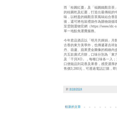
而「桂圓紅棗」及「福圓鐵觀音茶
的桂圓乾及紅棗，打造出最傳統的
味，以輕盈的鐵觀音茶風味結合香
後，還可將包裝禮袋作為購物袋循環
至雲朗選物官網（https://www.l
單一地點免運費服務。
今年君品酒店以「明月共嬋娟」月
古香的東方美學外，也傳遞著吉祥
丹、葫蘆、蘋果燙金圖像的精緻內
共五款廣式月餅，口味分別為「東
及「干貝XO」，每種口味各一入
口便能品到花香及果香，感受濃厚
售價3,280元，可透過電話訂購
於
8/18/2024
較新的文章