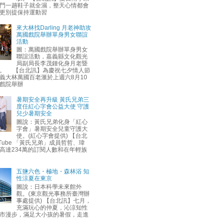
門一趟鞋子就全濕，整天心情都會
更別提保持運動習
來大林找Darling 月老神助攻
萬國戲院舉辦單身男女聯誼
活動
圖：萬國戲院舉辦單身男女
聯誼活動，嘉義縣文化觀光
局副局長李茂鍾化身月老暨
。 【台北訊】為慶祝七夕情人節
義大林萬國百老滙於上週六8月10
戲院舉辦
暑期安全再升級 黃氏兄弟三
度任紅心字會公益大使 守護
兒少暑期安全
圖說：黃氏兄弟化身「紅心
字會」暑期安全兒童守護大
使。(紅心字會提供) 【台北
uTube 「黃氏兄弟」成員哲哲、瑋
高達234萬的訂閱人數和在年輕族
五鹽六色・極地・森林浴 知
性涼夏在東京
圖說：日本科學未來館外
觀。(東京觀光事務所臺灣辦
事處提供) 【台北訊】七月，
充滿玩心的仲夏，沁涼知性
市漫步，滿足大小孩的暑假，走進