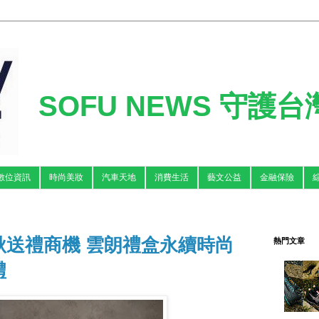
SOFU NEWS 守護
數位資訊
時尚美妝
汽車天地
消費生活
藝文公益
金融保險
秋送禮商機 雲朗禮盒永續時尚
熱門文章
禮