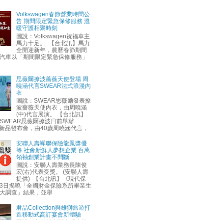
Volkswagen春節營業時間公
告 期間限定緊急保修服務 溫
暖守護相聚時刻
圖說：Volkswagen祝福車主
馬力十足。 【台北訊】馬力
全開迎新年，農曆春節期間
汽車以「期間限定緊急保修服務」
思薇爾撩波薔薇天使登場 周
曉涵代言SWEAR法式浪漫內
衣
圖說：SWEAR思薇爾發表撩
波薔薇天使內衣，由周曉涵
(中)代言展演。 【台北訊】
SWEAR思薇爾撩波日前舉辦
AW新品發布會，由40歲周曉涵代言，
安聯人壽蟬聯保險龍鳳獎優
等 社會新鮮人夢想企業 百萬
領袖創業計畫不間斷
圖說：安聯人壽業務長陳俊
宏(右)代表受獎。 (安聯人壽
提供) 【台北訊】《現代保
3日揭曉「全國財金保險系所畢業生
大調查」結果，並舉
君品Collection與雄獅旅遊打
造移動式高訂宴會新體驗