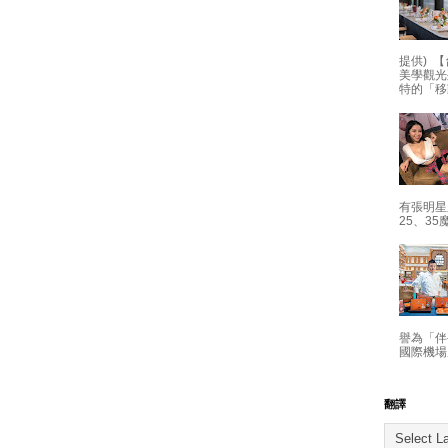
提供) 【
美學觀光
特的「移
有張明星
25、35
譽為「伴
國際機場
翻譯