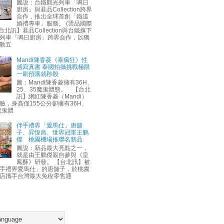
圖說：台鐵觀光列車「鳴日
廚房」與君品Collection跨界
合作，推出全球首創「鐵道
婚禮專車」服務。 (雲品國際
台北訊】君品Collection與台鐵旗下
列車「鳴日廚房」跨界合作，以獨
動五
Mandi陳香菱《泰瘋狂》性
感寫真書 泰國拍攝挑戰極限
一刷預購就秒殺
圖：Mandi陳香菱擁有36H、
25、35魔鬼體態。 【台北
訊】網紅陳香菱（Mandi）
臉，身高僅155公分卻擁有36H、
魔鬼體
伴手禮界「愛馬仕」唐舖
子、昇恆昌、世界冠軍王鵬
傑 桃園機場推聯名新品
圖說：新品最大亮點之一，
就是由王鵬傑親自參與《皇
鳳酥》研發。 【台北訊】被
手禮界愛馬仕」的唐舖子，於桃園
店攜手台灣最大免稅零售通