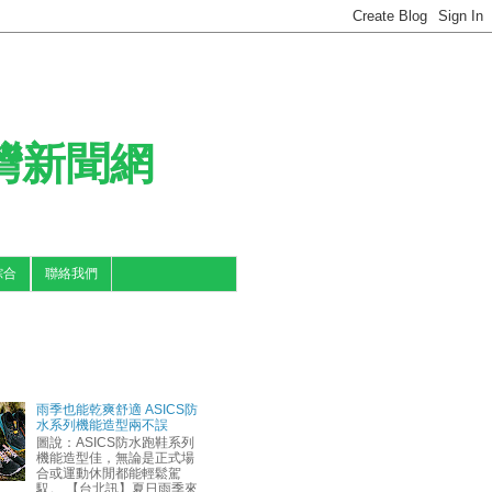
台灣新聞網
綜合
聯絡我們
雨季也能乾爽舒適 ASICS防
水系列機能造型兩不誤
圖說：ASICS防水跑鞋系列
機能造型佳，無論是正式場
合或運動休閒都能輕鬆駕
馭。 【台北訊】夏日雨季來