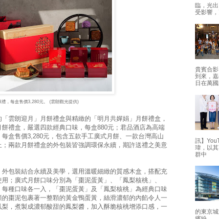
臨，光出
受影響，
貴賓合影
到來，嘉
日在萬國
，每盒售價3,280元。 (雲朗觀光提供)
的「雲朗迎月」月餅禮盒與精緻的「明月共嬋娟」月餅禮
盒，
餅禮盒，嚴選四款經典口味，每盒880元；君品酒店為高端
每盒售價3,280元，包含五款手工廣式月餅、一款台灣高山
訊】Yo
止；兩款月餅禮盒的外包裝皆強調環保永續，期許送禮之美意
瑋，以其
群中
，外包裝結合永續及美學，選用溫暖細緻的質感木盒，搭配充
使用；廣式月餅口味分別為「棗泥蛋黃」、「鳳梨核桃」、
，每種口味各一入，「棗泥蛋黃」及「鳳梨核桃」為經典口味
順的棗泥包裹著一整顆的黃金鴨蛋黃，絲滑濃郁的內餡令人一
鳳梨，煮製成濃郁酸甜的鳳梨醬，加入酥脆核桃增添口感，一
的東京城
。
繽紛