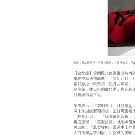
圖說：君品酒店以「明月共嬋娟」月餅禮盒為中秋獻禮
【台北訊】雲朗觀光集團推出時尚
搶攻中秋送禮商機；「雲朗迎月」月
客群獻上中秋摯禮「明月共嬋娟」，
烏龍茶，即日起開放預購，售完為
能持續傳遞下去。
業者表示，「雲朗迎月」月餅禮盒
滿未來感的新穎禮袋，主打可重複
「桂圓紅棗」、「福圓鐵觀音茶」
再度重現，「棗泥蛋黃」以細緻甜
再回味；「鳳梨核桃」嚴選本土的
入口便能品嘗到酸、甜交織的美味