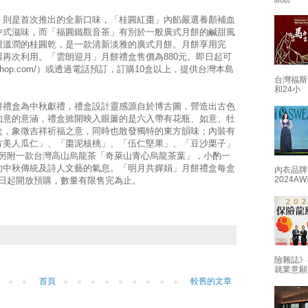
」則是首次推出的全新口味，「桂圓紅棗」內餡嚴選養顏補血
中式滋味，而「福圓鐵觀音茶」有別於一般廣式月餅的鹹甜風
甜溫潤的桂圓乾，是一款清新淡雅的廣式月餅。月餅享用完
再次利用。「雲朗迎月」月餅禮盒售價為880元。即日起可
dc-shop.com/）或透過電話預訂，訂購10盒以上，提供台灣本島
台灣福斯
和24小
餅禮盒為中秋獻禮，禮盒設計靈感源自於博古圖，營造出古色
如意的意涵，禮盒掀開映入眼簾的是六入帶有花瓶、如意、牡
盒，象徵吉祥祈福之意，同時也散發獨特的東方韻味；內裝有
方美人瓜仁」、「棗泥核桃」、「伍仁堅果」、「豆沙栗子」
；另附一款台灣高山烏龍茶「奇萊山青心烏龍茶葉」，小酌一
的中秋傳統及詩人文藝的氣息。「明月共嬋娟」月餅禮盒每盒
內衣品牌
2024
，即日起開放預購，數量有限售完為止。
險雜誌》
就業意願
首頁
較舊的文章