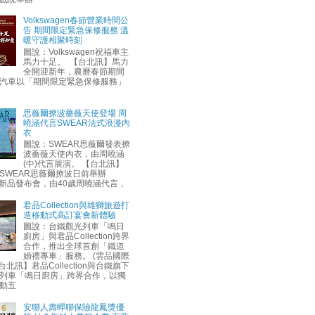
Volkswagen春節營業時間公
告 期間限定緊急保修服務 溫
暖守護相聚時刻
圖說：Volkswagen祝福車主
馬力十足。 【台北訊】馬力
全開迎新年，農曆春節期間
汽車以「期間限定緊急保修服務」
思薇爾撩波薔薇天使登場 周
曉涵代言SWEAR法式浪漫內
衣
圖說：SWEAR思薇爾發表撩
波薔薇天使內衣，由周曉涵
(中)代言展演。 【台北訊】
SWEAR思薇爾撩波日前舉辦
AW新品發布會，由40歲周曉涵代言，
君品Collection與雄獅旅遊打
造移動式高訂宴會新體驗
圖說：台鐵觀光列車「鳴日
廚房」與君品Collection跨界
合作，推出全球首創「鐵道
婚禮專車」服務。 (雲品國際
台北訊】君品Collection與台鐵旗下
列車「鳴日廚房」跨界合作，以獨
動五
安聯人壽蟬聯保險龍鳳獎優