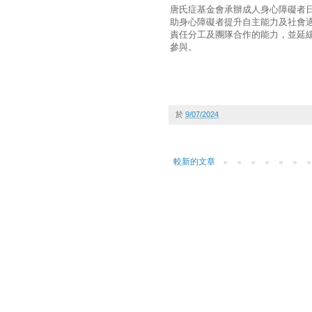
唐氏症基金會承辦成人身心障礙者
助身心障礙者提升自主能力及社會
責任分工及團隊合作的能力，並延
參與。
於
9/07/2024
較新的文章