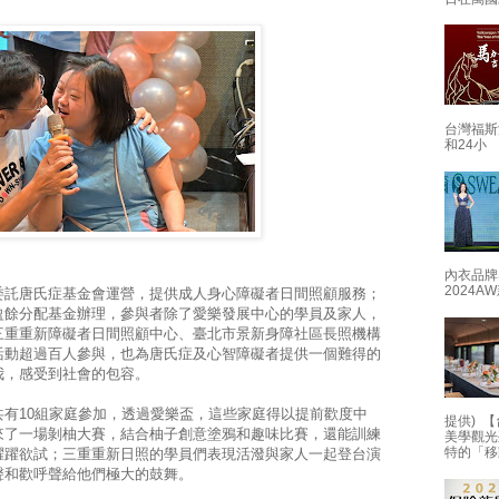
台灣福斯
和24小
。
內衣品牌
2024
委託唐氏症基金會運營，提供成人身心障礙者日間照顧服務；
盈餘分配基金辦理，參與者除了愛樂發展中心的學員及家人，
三重重新障礙者日間照顧中心、臺北市景新身障社區長照機構
活動超過百人參與，也為唐氏症及心智障礙者提供一個難得的
我，感受到社會的包容。
有10組家庭參加，透過愛樂盃，這些家庭得以提前歡度中
提供) 【
來了一場剝柚大賽，結合柚子創意塗鴉和趣味比賽，還能訓練
美學觀光
特的「移
躍躍欲試；三重重新日照的學員們表現活潑與家人一起登台演
聲和歡呼聲給他們極大的鼓舞。