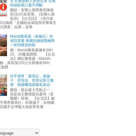
等 社會新鮮人夢想企業 百萬
領袖創業計畫不間斷
圖說：安聯人壽業務長陳俊
宏(右)代表受獎。 (安聯人壽
提供) 【台北訊】《現代保
3日揭曉「全國財金保險系所畢業生
大調查」結果，並舉
Mandi陳香菱《泰瘋狂》性
感寫真書 泰國拍攝挑戰極限
一刷預購就秒殺
圖：Mandi陳香菱擁有36H、
25、35魔鬼體態。 【台北
訊】網紅陳香菱（Mandi）
臉，身高僅155公分卻擁有36H、
魔鬼體
伴手禮界「愛馬仕」唐舖
子、昇恆昌、世界冠軍王鵬
傑 桃園機場推聯名新品
圖說：新品最大亮點之一，
就是由王鵬傑親自參與《皇
鳳酥》研發。 【台北訊】被
手禮界愛馬仕」的唐舖子，於桃園
店攜手台灣最大免稅零售通