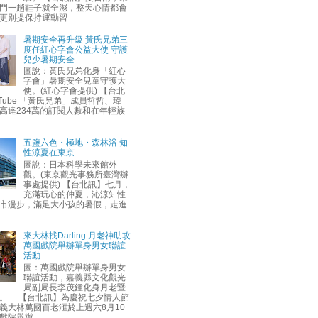
門一趟鞋子就全濕，整天心情都會
更別提保持運動習
暑期安全再升級 黃氏兄弟三
度任紅心字會公益大使 守護
兒少暑期安全
圖說：黃氏兄弟化身「紅心
字會」暑期安全兒童守護大
使。(紅心字會提供) 【台北
uTube 「黃氏兄弟」成員哲哲、瑋
高達234萬的訂閱人數和在年輕族
五鹽六色・極地・森林浴 知
性涼夏在東京
圖說：日本科學未來館外
觀。(東京觀光事務所臺灣辦
事處提供) 【台北訊】七月，
充滿玩心的仲夏，沁涼知性
市漫步，滿足大小孩的暑假，走進
來大林找Darling 月老神助攻
萬國戲院舉辦單身男女聯誼
活動
圖：萬國戲院舉辦單身男女
聯誼活動，嘉義縣文化觀光
局副局長李茂鍾化身月老暨
。 【台北訊】為慶祝七夕情人節
義大林萬國百老滙於上週六8月10
戲院舉辦