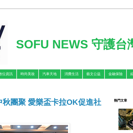
SOFU NEWS 守護
數位資訊
時尚美妝
汽車天地
消費生活
藝文公益
金融保險
秋團聚 愛樂盃卡拉OK促進社
熱門文章