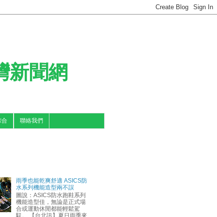
台灣新聞網
綜合
聯絡我們
雨季也能乾爽舒適 ASICS防
水系列機能造型兩不誤
圖說：ASICS防水跑鞋系列
機能造型佳，無論是正式場
合或運動休閒都能輕鬆駕
馭。 【台北訊】夏日雨季來