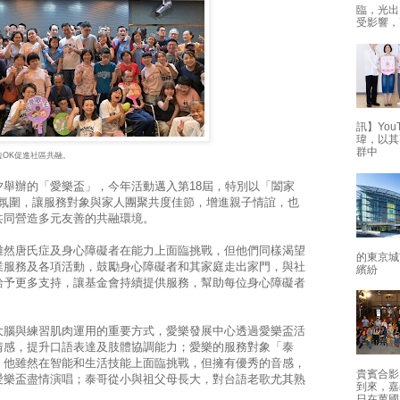
臨，光出
受影響，
訊】Yo
瑋，以其
群中
OK促進社區共融。
舉辦的「愛樂盃」，今年活動邁入第18屆，特別以「闔家
鬆氛圍，讓服務對象與家人團聚共度佳節，增進親子情誼，也
共同營造多元友善的共融環境。
雖然唐氏症及身心障礙者在能力上面臨挑戰，但他們同樣渴望
的東京城
業服務及各項活動，鼓勵身心障礙者和其家庭走出家門，與社
繽紛
給予更多支持，讓基金會持續提供服務，幫助每位身心障礙者
大腦與練習肌肉運用的重要方式，愛樂發展中心透過愛樂盃活
情感，提升口語表達及肢體協調能力；愛樂的服務對象「泰
，他雖然在智能和生活技能上面臨挑戰，但擁有優秀的音感，
貴賓合影
愛樂盃盡情演唱；泰哥從小與祖父母長大，對台語老歌尤其熟
到來，嘉
。
日在萬國