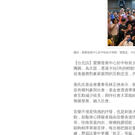
圖說：愛樂發展中心於中秋前夕舉辦「愛樂盃」卡拉
【台北訊】愛樂發展中心於中秋前夕
團圓」為主題，透過卡拉OK的輕
促進服務對象家庭間的互動交流，
唐氏症基金會董事長林正俠表示，
並有權利參與社會；基金會透過專
會互動減少歧見；期待社會大眾能
無礙發展、融入社會。
音樂不僅是情感的抒發，也是刺激
動，鼓勵身心障礙者藉由音樂表達
哥」性格害羞內向，唯獨熱愛唱歌
能夠精準掌握音律，每次都把握在
練，歷屆比賽中更屬「歌王」等級