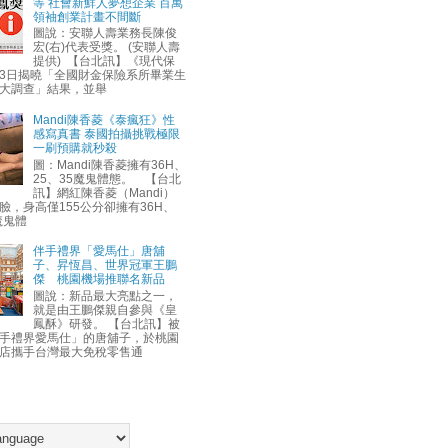
等 社會新鮮人夢想企業 百萬
領袖創業計畫不間斷
圖說：安聯人壽業務長陳俊
宏(右)代表受獎。 (安聯人壽
提供) 【台北訊】《現代保
3日揭曉「全國財金保險系所畢業生
大調查」結果，並舉
Mandi陳香菱《泰瘋狂》性
感寫真書 泰國拍攝挑戰極限
一刷預購就秒殺
圖：Mandi陳香菱擁有36H、
25、35魔鬼體態。 【台北
訊】網紅陳香菱（Mandi）
臉，身高僅155公分卻擁有36H、
魔鬼體
伴手禮界「愛馬仕」唐舖
子、昇恆昌、世界冠軍王鵬
傑 桃園機場推聯名新品
圖說：新品最大亮點之一，
就是由王鵬傑親自參與《皇
鳳酥》研發。 【台北訊】被
手禮界愛馬仕」的唐舖子，於桃園
店攜手台灣最大免稅零售通