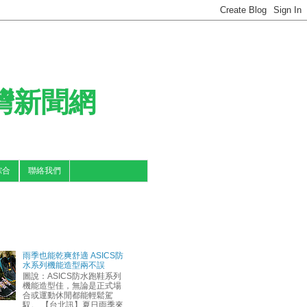
台灣新聞網
綜合
聯絡我們
雨季也能乾爽舒適 ASICS防
水系列機能造型兩不誤
圖說：ASICS防水跑鞋系列
機能造型佳，無論是正式場
合或運動休閒都能輕鬆駕
馭。 【台北訊】夏日雨季來