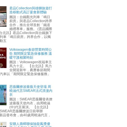
君品Collection與雄獅旅遊打
造移動式高訂宴會新體驗
圖說：台鐵觀光列車「鳴日
廚房」與君品Collection跨界
合作，推出全球首創「鐵道
婚禮專車」服務。 (雲品國際
台北訊】君品Collection與台鐵旗下
列車「鳴日廚房」跨界合作，以獨
動五
Volkswagen春節營業時間公
告 期間限定緊急保修服務 溫
暖守護相聚時刻
圖說：Volkswagen祝福車主
馬力十足。 【台北訊】馬力
全開迎新年，農曆春節期間
汽車以「期間限定緊急保修服務」
思薇爾撩波薔薇天使登場 周
曉涵代言SWEAR法式浪漫內
衣
圖說：SWEAR思薇爾發表撩
波薔薇天使內衣，由周曉涵
(中)代言展演。 【台北訊】
SWEAR思薇爾撩波日前舉辦
AW新品發布會，由40歲周曉涵代言，
安聯人壽蟬聯保險龍鳳獎優