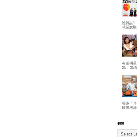
險雜誌》
就業意願
有張明星
25、35
譽為「伴
國際機場
翻譯