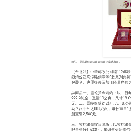
圖說：靈蛇獻瑞金鑄錠銀鑄錠銅章典藏組。
【台北訊】中華郵政公司繼112年
銀鑄錠及高浮雕銅章等6款系列集
包裝盒、專屬提袋及加印限量序號
該商品一、靈蛇黃金鑄錠：以「新年郵
999.9純金，重量10公克，尺寸18.6
元。二、靈蛇銀鑄錠2款：A、B款分
為含銀千分之999純銀，每枚重量1盎
新臺幣2,500元。
三、靈蛇銀鑄錠珍藏版：以靈蛇銀
限量發行1,500組，每組售價新臺