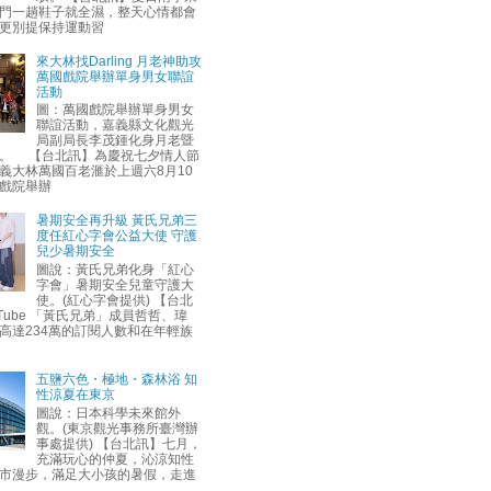
門一趟鞋子就全濕，整天心情都會
更別提保持運動習
來大林找Darling 月老神助攻
萬國戲院舉辦單身男女聯誼
活動
圖：萬國戲院舉辦單身男女
聯誼活動，嘉義縣文化觀光
局副局長李茂鍾化身月老暨
。 【台北訊】為慶祝七夕情人節
義大林萬國百老滙於上週六8月10
戲院舉辦
暑期安全再升級 黃氏兄弟三
度任紅心字會公益大使 守護
兒少暑期安全
圖說：黃氏兄弟化身「紅心
字會」暑期安全兒童守護大
使。(紅心字會提供) 【台北
uTube 「黃氏兄弟」成員哲哲、瑋
高達234萬的訂閱人數和在年輕族
五鹽六色・極地・森林浴 知
性涼夏在東京
圖說：日本科學未來館外
觀。(東京觀光事務所臺灣辦
事處提供) 【台北訊】七月，
充滿玩心的仲夏，沁涼知性
市漫步，滿足大小孩的暑假，走進