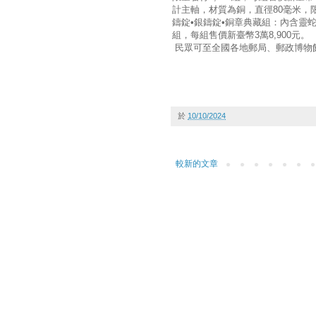
計主軸，材質為銅，直徑80毫米，限
鑄錠•銀鑄錠•銅章典藏組：內含靈蛇
組，每組售價新臺幣3萬8,900元。
民眾可至全國各地郵局、郵政博物
於
10/10/2024
較新的文章