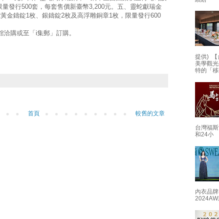
量發行500套，每套售價新臺幣3,200元。五、靈蛇獻瑞金
黃金鑄錠1枚、銀鑄錠2枚及高浮雕銅章1枚，限量發行600
館洽購或至「i集郵」訂購。
提供) 【
美學觀光
特的「移
首頁
較舊的文章
台灣福斯
和24小
內衣品牌
2024