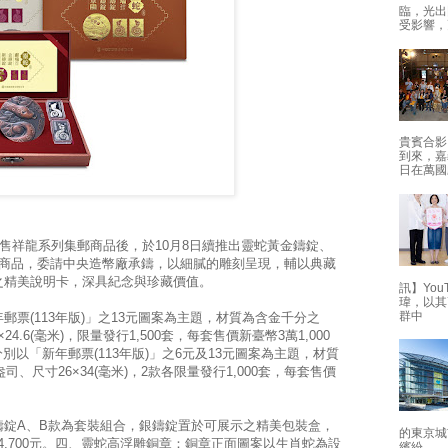
臨，光出
受影響，
貴賓合影
到來，嘉
日在萬國
發售祥龍系列集郵商品後，於10月8日續推出靈蛇黃金鑄錠、
郵商品，委請中央造幣廠承鑄，以細膩的雕刻呈現，輔以典藏
之精美說明卡，深具紀念與珍藏價值。
訊】Yo
瑋，以其
群中
票(113年版)」之13元圖案為主題，材質為含金千分之
×24.6(毫米)，限量發行1,500套，每套售價新臺幣3萬1,000
別以「新年郵票(113年版)」之6元及13元圖案為主題，材質
司、尺寸26×34(毫米)，2款各限量發行1,000套，每套售價
鑄錠A、B款為套裝組合，銀鑄錠置於可展示之精美包裝盒，
的東京城
幣4,700元。四、靈蛇高浮雕銅章：銅章正面圖案以生肖蛇為設
繽紛