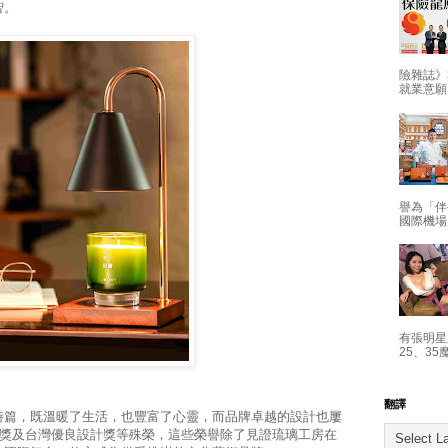
智。
險雜誌》
就業意願
譽為「伴
國際機場
有張明星
25、35
翻譯
詩篇，既溫暖了生活，也豐富了心靈，而品牌卓越的設計也屢
大獎及台灣優良設計獎等殊榮，這些榮譽除了見證琉璃工房在