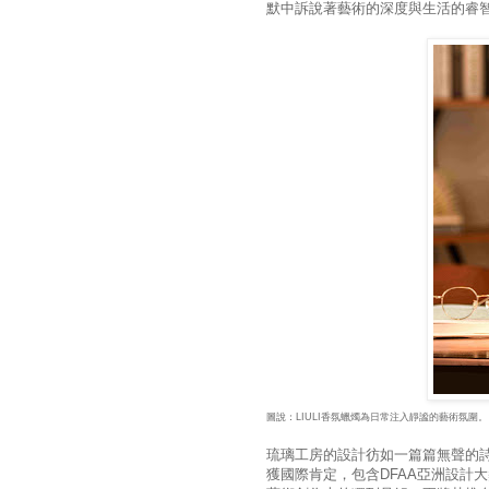
默中訴說著藝術的深度與生活的睿
圖說：LIULI香氛蠟燭為日常注入靜謐的藝術氛圍。
琉璃工房的設計彷如一篇篇無聲的
獲國際肯定，包含DFAA亞洲設計