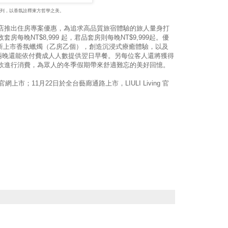
氛】系列，以香氛詮釋東方哲學之美。
北君品酒店推出住房專案優惠，為追求高品質旅宿體驗的旅人量身打
每晚NT$8,999 起，君品套房則每晚NT$9,999起。優
全新上市香氛蠟燭（乙房乙個），創造沉浸式療癒體驗，以及
兩晚還能依付費成人人數提供翌日早餐。另每位客人還將獲得
內餐飲進行消費，為眾人的冬季假期帶來舒適難忘的美好回憶。
日於官網上市；11月22日於全台藝廊通路上市，LIULI Living 官