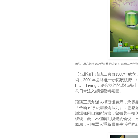
圖說：君品酒店總經理游梓雯(左起)、琉璃工房創辦
【台北訊】琉璃工房自1987年成
術，2001年品牌進一步拓展視野
LIULI Living，結合簡約的
為日常注入靜謐藝術氛圍。
琉璃工房創辦人楊惠姍表示，承襲品牌香
「全新五行香氛蠟燭系列」，靈感
蠟燭如同自然的詩篇，象徵著平衡
玻璃工藝，不僅觸動嗅覺的愉悅，
氣息，引領眾人重新體會生活裡的