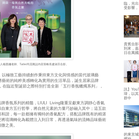
臨，光出
受影響，
貴賓合影
到來，嘉
日在萬國
人楊惠姍老師、Tatler尚流雜誌內容策略長盧淑芬合影。
立，以極致工藝持續創作秉持東方文化與情感的當代玻璃藝
，將藝術的純粹美感轉化為實用的生活單品，誕生居家品牌
現代設計，在臨近聖誕節之際特別打造全新「五行香氛蠟燭系列」，
訊】Yo
瑋，以其
群中
氛系列的精髓，LIULI Living隆重呈獻東方調靜心香氣
源自東方五行哲學，將自然元素的力量巧妙融入其中；這五款
與和諧，每一款都擁有獨特的香氣配方，搭配品牌既有的精湛
更將琉璃轉化為載體注入到日常，再透過氣味的流轉品味藝術
細微之美。
的東京城
繽紛