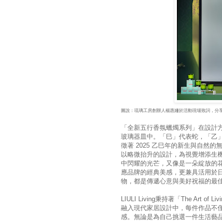
圖說：琉璃工房創辦人楊惠姍於活動現場致詞，分
「全新五行香氛蠟燭系列」在設計方
玻璃器皿中。「巳」代表蛇，「乙
徵著 2025 乙巳年的新生與自
以略微抬升的設計，為視覺增添生
中閃耀的光芒，又像是一朵綻放的
應品牌的經典美感，更兼具活用於
物，都是傳遞心意與美好祝福的最
LIULI Living秉持著「The Art o
融入現代家居設計中，每件作品不
感。無論是為自己挑選一件生活藝品，或