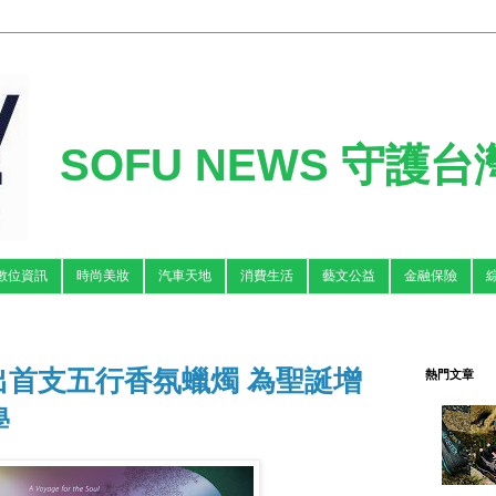
SOFU NEWS 守護
數位資訊
時尚美妝
汽車天地
消費生活
藝文公益
金融保險
ng 推出首支五行香氛蠟燭 為聖誕增
熱門文章
學