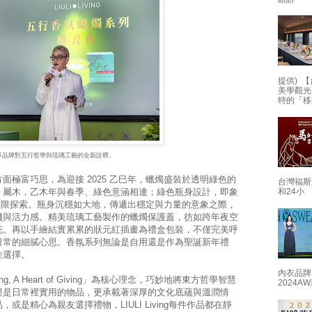
提供) 【
美學觀光
特的「移
享品牌對五行哲學與琉璃工藝的全新詮釋。
面極富巧思，為迎接 2025 乙巳年，蠟燭盛裝於透明綠色的
台灣福斯
」屬木，乙木年與春季、綠色意涵相連；綠色瓶身設計，即象
和24小
然的無限探索。瓶身沉穩如大地，傳遞出穩定與力量的意象之際，
機與活力感。精美琉璃工藝製作的蠟燭保護蓋，彷如跨年夜空
花。再以手繪結實累累的狀元紅插畫為禮盒包裝，不僅完美呼
日常的細膩心思。香氛系列無論是自用還是作為聖誕新年禮
佳選擇。
內衣品牌
f Living, A Heart of Giving」為核心理念，巧妙地將東方哲學智慧
2024
僅是日常裡實用的物品，更承載著深厚的文化底蘊與溫潤情
是精心為親友選擇禮物，LIULI Living每件作品都在靜