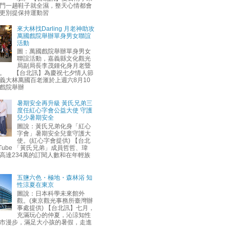
門一趟鞋子就全濕，整天心情都會
更別提保持運動習
來大林找Darling 月老神助攻
萬國戲院舉辦單身男女聯誼
活動
圖：萬國戲院舉辦單身男女
聯誼活動，嘉義縣文化觀光
局副局長李茂鍾化身月老暨
。 【台北訊】為慶祝七夕情人節
義大林萬國百老滙於上週六8月10
戲院舉辦
暑期安全再升級 黃氏兄弟三
度任紅心字會公益大使 守護
兒少暑期安全
圖說：黃氏兄弟化身「紅心
字會」暑期安全兒童守護大
使。(紅心字會提供) 【台北
uTube 「黃氏兄弟」成員哲哲、瑋
高達234萬的訂閱人數和在年輕族
五鹽六色・極地・森林浴 知
性涼夏在東京
圖說：日本科學未來館外
觀。(東京觀光事務所臺灣辦
事處提供) 【台北訊】七月，
充滿玩心的仲夏，沁涼知性
市漫步，滿足大小孩的暑假，走進