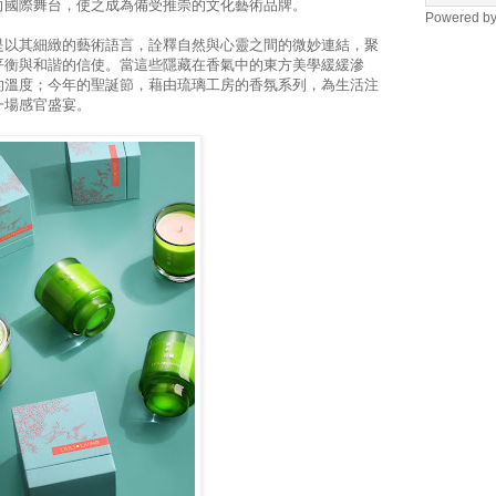
向國際舞台，使之成為備受推崇的文化藝術品牌。
Powered b
是以其細緻的藝術語言，詮釋自然與心靈之間的微妙連結，聚
平衡與和諧的信使。當這些隱藏在香氣中的東方美學緩緩滲
的溫度；今年的聖誕節，藉由琉璃工房的香氛系列，為生活注
一場感官盛宴。