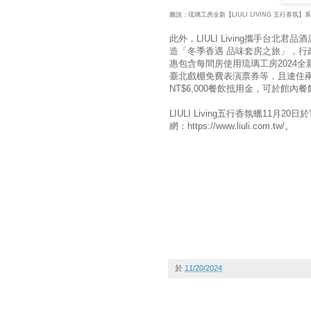
圖說：琉璃工房全新【LIULI LIVING 五行香
此外，LIULI Living攜手台
造「冬季香遇 品味套房之旅」，行政套房
惠包含每間房使用琉璃工房2024
臺北戲棚免費表演票券等，且連住
NT$6,000餐飲抵用金，可於館
LIULI Living五行香氛蠟11月20
網：https://www.liuli.com.tw/。
於
11/20/2024