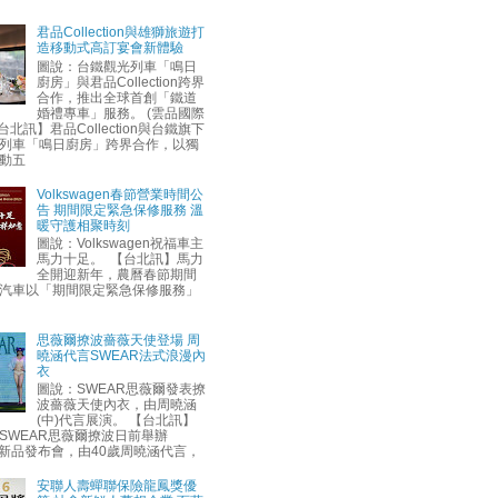
君品Collection與雄獅旅遊打
造移動式高訂宴會新體驗
圖說：台鐵觀光列車「鳴日
廚房」與君品Collection跨界
合作，推出全球首創「鐵道
婚禮專車」服務。 (雲品國際
台北訊】君品Collection與台鐵旗下
列車「鳴日廚房」跨界合作，以獨
動五
Volkswagen春節營業時間公
告 期間限定緊急保修服務 溫
暖守護相聚時刻
圖說：Volkswagen祝福車主
馬力十足。 【台北訊】馬力
全開迎新年，農曆春節期間
汽車以「期間限定緊急保修服務」
思薇爾撩波薔薇天使登場 周
曉涵代言SWEAR法式浪漫內
衣
圖說：SWEAR思薇爾發表撩
波薔薇天使內衣，由周曉涵
(中)代言展演。 【台北訊】
SWEAR思薇爾撩波日前舉辦
AW新品發布會，由40歲周曉涵代言，
安聯人壽蟬聯保險龍鳳獎優