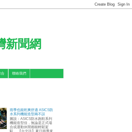
台灣新聞網
綜合
聯絡我們
雨季也能乾爽舒適 ASICS防
水系列機能造型兩不誤
圖說：ASICS防水跑鞋系列
機能造型佳，無論是正式場
合或運動休閒都能輕鬆駕
馭。 【台北訊】夏日雨季來