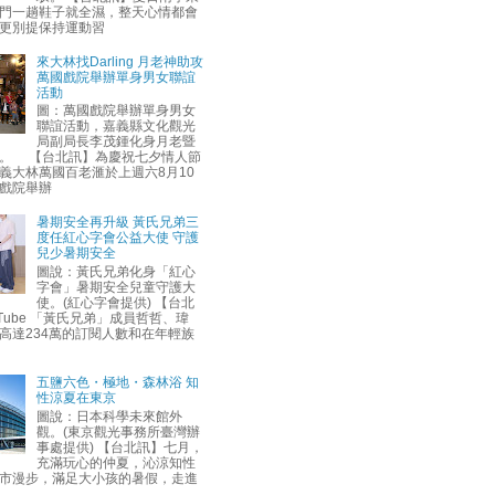
門一趟鞋子就全濕，整天心情都會
更別提保持運動習
來大林找Darling 月老神助攻
萬國戲院舉辦單身男女聯誼
活動
圖：萬國戲院舉辦單身男女
聯誼活動，嘉義縣文化觀光
局副局長李茂鍾化身月老暨
。 【台北訊】為慶祝七夕情人節
義大林萬國百老滙於上週六8月10
戲院舉辦
暑期安全再升級 黃氏兄弟三
度任紅心字會公益大使 守護
兒少暑期安全
圖說：黃氏兄弟化身「紅心
字會」暑期安全兒童守護大
使。(紅心字會提供) 【台北
uTube 「黃氏兄弟」成員哲哲、瑋
高達234萬的訂閱人數和在年輕族
五鹽六色・極地・森林浴 知
性涼夏在東京
圖說：日本科學未來館外
觀。(東京觀光事務所臺灣辦
事處提供) 【台北訊】七月，
充滿玩心的仲夏，沁涼知性
市漫步，滿足大小孩的暑假，走進