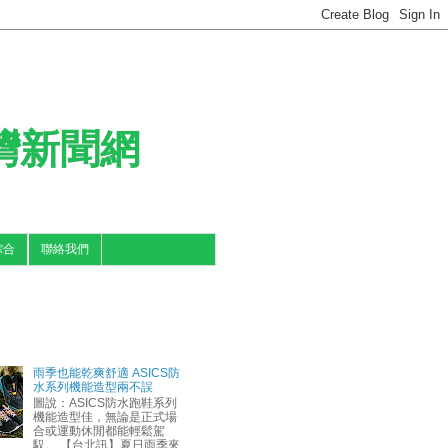
台灣新聞網
綜合
聯絡我們
雨季也能乾爽舒適 ASICS防
水系列機能造型兩不誤
圖說：ASICS防水跑鞋系列
機能造型佳，無論是正式場
合或運動休閒都能輕鬆駕
馭。 【台北訊】夏日雨季來