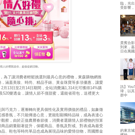
臨，光出
受影響，
貴賓合影
到來，嘉
日在萬國
「情人好禮我送你」超值促銷活動。
來，為了讓消費者輕鬆挑選到最具心意的禮物，東森購物網推
動，涵蓋美妝、時尚、精品手錶、黃金珠寶等多項優惠，讓愛
訊】Yo
13日至2月14日期間，全站消費滿1,314元可獲得14%購
瑋，以其
幣及520樂透金，讓情人節不僅甜蜜，還能省荷包，送禮更大
群中
花與巧克力，逐漸轉向更具個性化及實用價值的禮品，如象徵
質感香氛，不只能傳達心意，更能彰顯獨特品味，成為表達心
計觀察，由於正值農曆春節後，消費者選購情人節禮物的預算
類商品銷量顯著提升，保暖商品、香氛及對戒、對表成為最受
的東京城
飾品、鞋包等時尚單品也成為展現品味的愛情信物，而國際金
繽紛