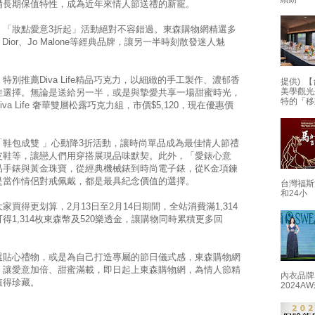
備長期保值特性，成為近年來情人節送禮的新寵。
，「妝點愛意3折起」活動絕對不容錯過。東森購物網精選多
ior、Jo Malone等經典品牌，讓另一半時刻散發迷人魅
別推薦Diva Life精品巧克力，以細緻的手工製作、濃郁香
提供) 【
美學觀光
佳選擇。無論是送給另一半，或是與摯愛共享一場甜蜜時光，
特的「移
 Life 奢華雙層松露巧克力組，市價$5,120，現在優惠價
鞋包成雙 」心動降3折活動，讓時尚單品成為最佳情人節禮
皮鞋等，讓戀人們用穿搭展現品味默契。此外，「愛錶心意
品手錶與黃金珠寶，從經典機械錶到時尚電子錶，從K金項鍊
是當作情侶對戒佩戴，都是最具紀念價值的選擇。
台灣福斯
和24小
買得更划算，2月13日至2月14日期間，全站消費滿1,314
得1,314枚東森幣及520樂透金，讓購物同時累積更多回
選貼心禮物，或是為自己打造專屬的節日儀式感，東森購物網
，讓愛意加倍、甜蜜滿載，即日起上東森購物網，為情人節精
內衣品牌
值得珍藏。
2024