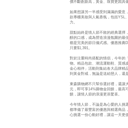
價不斷創新高，黃金、珠寶更因具
如果想讓另一半感受到滿滿的愛意
款專櫃美妝與人氣香氛，包括YSL、D
力。
甜點始終是情人節不敗的經典選擇，特
醇的口感，成為營造浪漫氛圍的最
都是完美的節日儀式感。優惠推薦Diva
只要$1,391。
對於注重時尚搭配的情侶，今年的「
物。精品包款、潮流運動鞋、質感
金心相伴」活動則集結各大品牌精
到黃金對戒，無論是送給戀人，還
東森購物網不只幫你選好禮，還讓大家
元，即可享14%購物金回饋，最高可
饋，讓情人節的浪漫更添驚喜。
今年情人節，不論是為心愛的人挑
都準備了最豐富的優惠與精選商品
心挑選一份心動好禮，讓這一天更