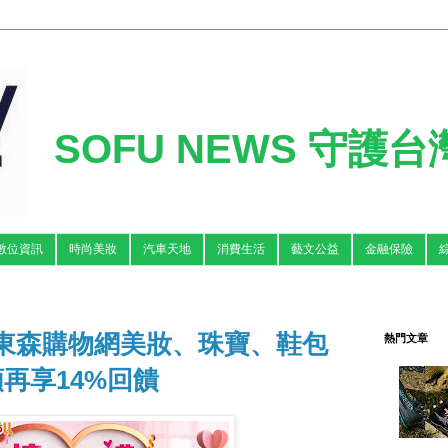
SOFU NEWS 守護
數位資訊
時尚美妝
汽車天地
消費生活
藝文公益
金融保險
 東森購物網美妝、珠寶、鞋包
熱門文章
額再享14%回饋