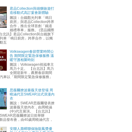
君品Collection與雄獅旅遊打
造移動式高訂宴會新體驗
圖說：台鐵觀光列車「鳴日
廚房」與君品Collection跨界
合作，推出全球首創「鐵道
婚禮專車」服務。 (雲品國際
台北訊】君品Collection與台鐵旗下
列車「鳴日廚房」跨界合作，以獨
動五
Volkswagen春節營業時間公
告 期間限定緊急保修服務 溫
暖守護相聚時刻
圖說：Volkswagen祝福車主
馬力十足。 【台北訊】馬力
全開迎新年，農曆春節期間
汽車以「期間限定緊急保修服務」
思薇爾撩波薔薇天使登場 周
曉涵代言SWEAR法式浪漫內
衣
圖說：SWEAR思薇爾發表撩
波薔薇天使內衣，由周曉涵
(中)代言展演。 【台北訊】
SWEAR思薇爾撩波日前舉辦
AW新品發布會，由40歲周曉涵代言，
安聯人壽蟬聯保險龍鳳獎優