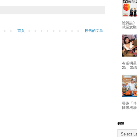
險雜誌》
就業意願
首頁
較舊的文章
有張明星
25、35
譽為「伴
國際機場
翻譯