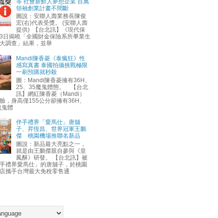
等 社會新鮮人夢想企業 百萬
領袖創業計畫不間斷
圖說：安聯人壽業務長陳俊
宏(右)代表受獎。 (安聯人壽
提供) 【台北訊】《現代保
3日揭曉「全國財金保險系所畢業生
大調查」結果，並舉
Mandi陳香菱《泰瘋狂》性
感寫真書 泰國拍攝挑戰極限
一刷預購就秒殺
圖：Mandi陳香菱擁有36H、
25、35魔鬼體態。 【台北
訊】網紅陳香菱（Mandi）
臉，身高僅155公分卻擁有36H、
魔鬼體
伴手禮界「愛馬仕」唐舖
子、昇恆昌、世界冠軍王鵬
傑 桃園機場推聯名新品
圖說：新品最大亮點之一，
就是由王鵬傑親自參與《皇
鳳酥》研發。 【台北訊】被
手禮界愛馬仕」的唐舖子，於桃園
店攜手台灣最大免稅零售通