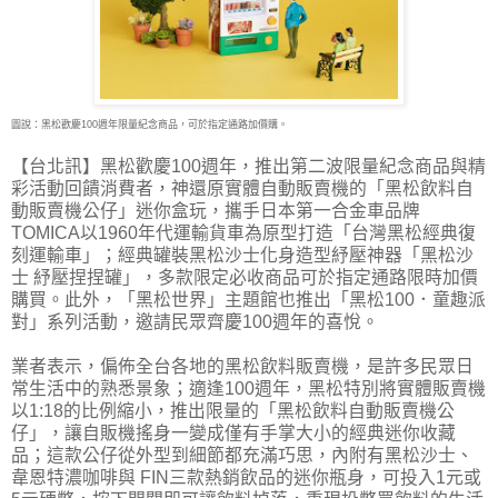
圖說：黑松歡慶100週年限量紀念商品，可於指定通路加價購。
【台北訊】黑松歡慶100週年，推出第二波限量紀念商品與精
彩活動回饋消費者，神還原實體自
動販賣機的「黑松飲料自
動販賣機公仔」迷你盒玩，攜手日本第一合金車品牌
TOMICA以1960年代運輸貨車為原型打造「台灣黑松經典復
刻運輸車」；經典罐裝黑松沙士化身造型紓壓神器「黑松沙
士 紓壓捏捏罐」，多款限定必收商品可於指定通路限時加價
購買。此外，「黑松世界」主題館也推出「黑松100．童趣派
對」系列活動，邀請民眾齊慶100週年的喜悅。
業者表示，偏佈全台各地的黑松飲料販賣機，是許多民眾日
常生活中的熟悉景象；適逢100週年，黑松特別將實體販賣機
以1:18的比例縮小，推出限量的「黑松飲料自動販賣機公
仔」，讓自販機搖身一變成僅有手掌大小的經典迷你收藏
品；這款公仔從外型到細節都充滿巧思，內附有黑松沙士、
韋恩特濃咖啡與 FIN三款熱銷飲品的迷你瓶身，可投入1元或