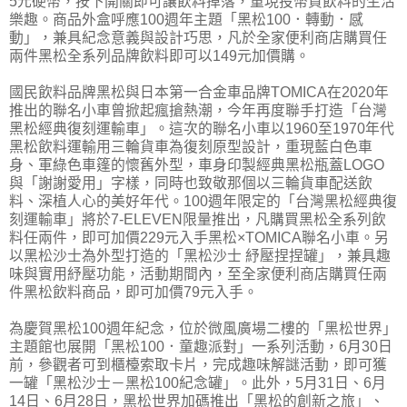
5元硬幣，按下開關即可讓飲料掉落，重現投幣買飲料的生活
樂趣。商品外盒呼應100週年主題「黑松100．轉動．感
動」，兼具紀念意義與設計巧思，凡於全家便利商店購買任
兩件黑松全系列品牌飲料即可以149元加價購。
國民飲料品牌黑松與日本第一合金車品牌TOMICA在2020年
推出的聯名小車曾掀起瘋搶熱潮，今年再度聯手打造「台灣
黑松經典復刻運輸車」。這次的聯名小車以1960至1970年代
黑松飲料運輸用三輪貨車為復刻原型設計，重現藍白色車
身、軍綠色車篷的懷舊外型，車身印製經典黑松瓶蓋LOGO
與「謝謝愛用」字樣，同時也致敬那個以三輪貨車配送飲
料、深植人心的美好年代。100週年限定的「台灣黑松經典復
刻運輸車」將於7-ELEVEN限量推出，凡購買黑松全系列飲
料任兩件，即可加價229元入手黑松×TOMICA聯名小車。另
以黑松沙士為外型打造的「黑松沙士 紓壓捏捏罐」，兼具趣
味與實用紓壓功能，活動期間內，至全家便利商店購買任兩
件黑松飲料商品，即可加價79元入手。
為慶賀黑松100週年紀念，位於微風廣場二樓的「黑松世界」
主題館也展開「黑松100．童趣派對」一系列活動，6月30日
前，參觀者可到櫃檯索取卡片，完成趣味解謎活動，即可獲
一罐「黑松沙士－黑松100紀念罐」。此外，5月31日、6月
14日、6月28日，黑松世界加碼推出「黑松的創新之旅」、