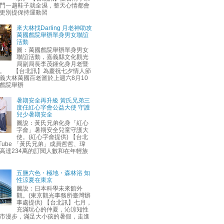
門一趟鞋子就全濕，整天心情都會
更別提保持運動習
來大林找Darling 月老神助攻
萬國戲院舉辦單身男女聯誼
活動
圖：萬國戲院舉辦單身男女
聯誼活動，嘉義縣文化觀光
局副局長李茂鍾化身月老暨
。 【台北訊】為慶祝七夕情人節
義大林萬國百老滙於上週六8月10
戲院舉辦
暑期安全再升級 黃氏兄弟三
度任紅心字會公益大使 守護
兒少暑期安全
圖說：黃氏兄弟化身「紅心
字會」暑期安全兒童守護大
使。(紅心字會提供) 【台北
uTube 「黃氏兄弟」成員哲哲、瑋
高達234萬的訂閱人數和在年輕族
五鹽六色・極地・森林浴 知
性涼夏在東京
圖說：日本科學未來館外
觀。(東京觀光事務所臺灣辦
事處提供) 【台北訊】七月，
充滿玩心的仲夏，沁涼知性
市漫步，滿足大小孩的暑假，走進