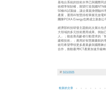
基地台系統的技術水準已與國際同步
術標準智財權，期望打造我國NTN
50條AI試製線，讓企業親身體驗
產業，運用AI智慧排程掌握充放電
團隊POXA Energy也將成立新
經濟部科技研發主題館此次展出包含
大領域的多元技術應用成果。例如
人」；能改善高齡者行動需求的「智
建模技術」；應用於智慧圖書館的
術司希望帶領更多產業參與國際舞
合作，推動臺灣ICT產業加速升級
於
5/21/2025
較新的文章