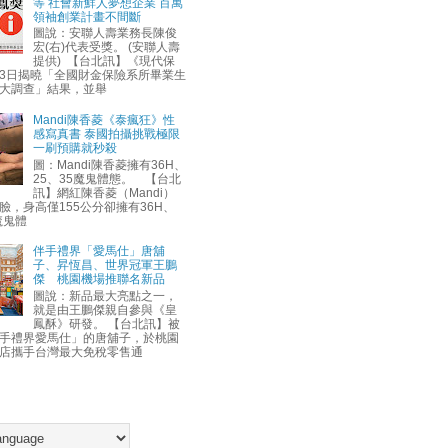
等 社會新鮮人夢想企業 百萬
領袖創業計畫不間斷
圖說：安聯人壽業務長陳俊
宏(右)代表受獎。 (安聯人壽
提供) 【台北訊】《現代保
3日揭曉「全國財金保險系所畢業生
大調查」結果，並舉
Mandi陳香菱《泰瘋狂》性
感寫真書 泰國拍攝挑戰極限
一刷預購就秒殺
圖：Mandi陳香菱擁有36H、
25、35魔鬼體態。 【台北
訊】網紅陳香菱（Mandi）
臉，身高僅155公分卻擁有36H、
魔鬼體
伴手禮界「愛馬仕」唐舖
子、昇恆昌、世界冠軍王鵬
傑 桃園機場推聯名新品
圖說：新品最大亮點之一，
就是由王鵬傑親自參與《皇
鳳酥》研發。 【台北訊】被
手禮界愛馬仕」的唐舖子，於桃園
店攜手台灣最大免稅零售通