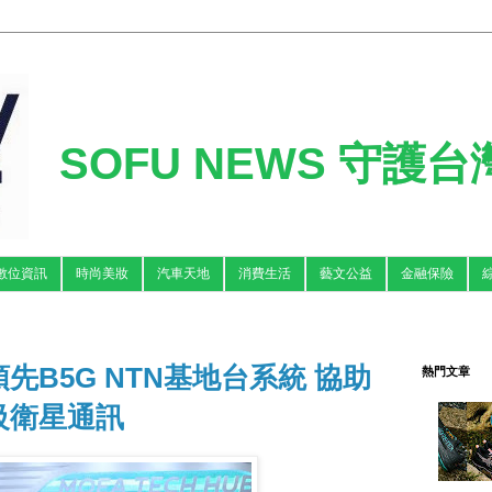
SOFU NEWS 守護
數位資訊
時尚美妝
汽車天地
消費生活
藝文公益
金融保險
先B5G NTN基地台系統 協助
熱門文章
級衛星通訊