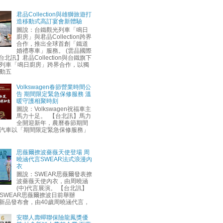
君品Collection與雄獅旅遊打
造移動式高訂宴會新體驗
圖說：台鐵觀光列車「鳴日
廚房」與君品Collection跨界
合作，推出全球首創「鐵道
婚禮專車」服務。 (雲品國際
台北訊】君品Collection與台鐵旗下
列車「鳴日廚房」跨界合作，以獨
動五
Volkswagen春節營業時間公
告 期間限定緊急保修服務 溫
暖守護相聚時刻
圖說：Volkswagen祝福車主
馬力十足。 【台北訊】馬力
全開迎新年，農曆春節期間
汽車以「期間限定緊急保修服務」
思薇爾撩波薔薇天使登場 周
曉涵代言SWEAR法式浪漫內
衣
圖說：SWEAR思薇爾發表撩
波薔薇天使內衣，由周曉涵
(中)代言展演。 【台北訊】
SWEAR思薇爾撩波日前舉辦
AW新品發布會，由40歲周曉涵代言，
安聯人壽蟬聯保險龍鳳獎優