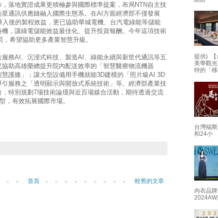
，落地實證成果更積極參與國際標準提案，布局NTN自主技
衛星通訊供應鏈融入國際生態系。在AI方面經濟部不僅發展
AI導入後的製程效益，更已協助華城電機、台汽電綠能等儲能
時機，讓綠電儲能效益最佳化、提升投資報酬。今年這項技術
創公司，希望協助更多產業智慧升級。
提供) 【
服務AI、沉浸式科技、製造AI、綠能永續與新世代通訊等五
美學觀光
已協助高雄榮總提升院內配送效率的「智慧醫療物流機器
特的「移
慧護膝」；讓大型設備用手機就能3D建模的「照片級AI 3D
導引服務之「透明顯示與開放式系統技術」等。經濟部產業技
台，特別規劃7場技術論壇與近百場媒合活動，期待透過交流
轉型，有效拓展國際市場。
台灣福斯
和24小
首頁
較舊的文章
內衣品牌
2024