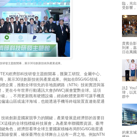
臨，光出
受影響，
貴賓合影
到來，嘉
日在萬國
濟部科技研發主題館開幕，展示30項創新技術與產業成果。
PUTEX經濟部科技研發主題館開幕，匯聚工研院、金屬中心、
，展示30項創新技術與產業成果。例如在B5G/6G領域，
標企業，推動全球領先的非地面網路（NTN）技術實證與落
訊】Yo
，更在今年世界行動通訊大會(MWC)展會驚艷全球。這項
瑋，以其
升級」，不用更新既有硬體設備，經由軟體更新即可讓手機直
群中
處偏遠山區或遠洋海域，也能透過手機等終端裝置直連衛星通
。
，技術創新是國家競爭力的關鍵，產業發展是經濟部的首要目
TEX這樣的全球指標級科技展會，為產業串聯國際資源。臺灣
鍵角色，經濟部看準全球主要國家積極布局B5G/6G衛星通
的東京城
I試製線發展，確保臺灣在全球舞台上佔有一席之地。例如NTN
繽紛