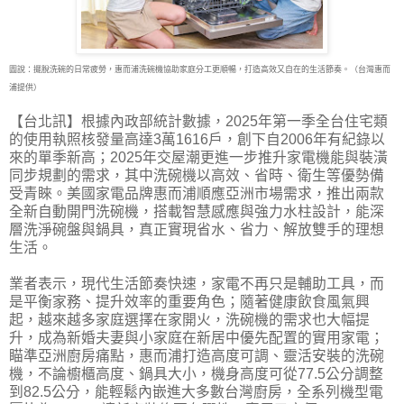
圖說：擺脫洗碗的日常疲勞，惠而浦洗碗機協助家庭分工更順暢，打造高效又自在的生活節奏。（台灣惠而
浦提供）
【台北訊】根據內政部統計數據，2025年第一季全台住宅類
的使用執照核發量高達3萬1616戶，
創下自2006年有紀錄以
來的單季新高；2025年交屋潮更進一步推升家電機能與裝潢
同步規劃的需求，其中洗碗機以高效、省時、衛生等優勢備
受青睞。美國家電品牌惠而浦順應亞洲市場需求，推出兩款
全新自動開門洗碗機，搭載智慧感應與強力水柱設計，能深
層洗淨碗盤與鍋具，真正實現省水、省力、解放雙手的理想
生活。
業者表示，現代生活節奏快速，家電不再只是輔助工具，而
是平衡家務、提升效率的重要角色；隨著健康飲食風氣興
起，越來越多家庭選擇在家開火，洗碗機的需求也大幅提
升，成為新婚夫妻與小家庭在新居中優先配置的實用家電；
瞄準亞洲廚房痛點，惠而浦打造高度可調、靈活安裝的洗碗
機，不論櫥櫃高度、鍋具大小，機身高度可從77.5公分調整
到82.5公分，能輕鬆內嵌進大多數台灣廚房，全系列機型電