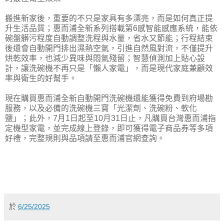
搬進新家後，重要的不只是家具有多漂亮，而是如何真正提
升生活品質；惠而浦全新系列搭載第6感智能感應系統，能依
碗盤髒污程度自動調整洗程與水量，省水又節能；行程結束
後還會自動開門排出濕熱空氣，引進自然風對流，不僅提升
烘乾效率，也減少異味與悶氣殘留；智慧偵測加上貼心設
計，讓洗碗機不再只是「懶人家電」，而是現代家庭兼顧效
率與衛生的好幫手。
現在購買惠而浦全新自動開門洗碗機還能獲得免費到府場勘
服務，以及必備的洗碗機三寶「光潔劑、洗碗粉、軟化
鹽」；此外，7月1日起至10月31日止，凡購買台灣惠而浦指
定機型家電，並完成線上登錄，即可獲得電子商品券等多項
好禮，完整規則與品項請至惠而浦官網查詢。
於
6/25/2025