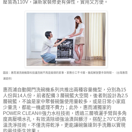
壓皆為110V，讓新家裝修更有彈性，實用又方便。
圖說：惠而浦洗碗機靠科技讓洗碗不再是麻煩的家事，家務分工不卡關，徹底解放雙手與時間。（台灣惠而
浦提供）
惠而浦自動開門洗碗機系列共推出兩種容量機型，分別為15
人份與14人份，前者配備３層碗籃大空間，後者則設計為2.5
層碗籃，不論是家中聚餐碗盤使用量較多，或是日常小家庭
少量洗，都能一機處理不費力；此外，惠而浦獨家的
POWER CLEAN®強力水柱技術，透過三層噴灑手臂與多角
度高壓噴水孔，有效清除頑強油漬與髒汙，搭配上70℃的高
溫洗淨技術，不僅洗得乾淨，更能讓碗盤達到手洗難以實現
的最佳衛生效果。