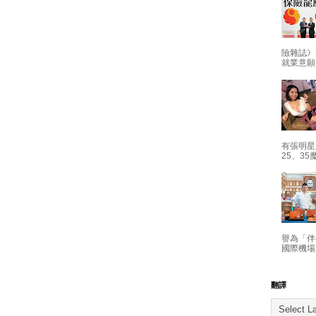
險雜誌》
就業意願
有張明星
25、35
譽為「伴
國際機場
翻譯