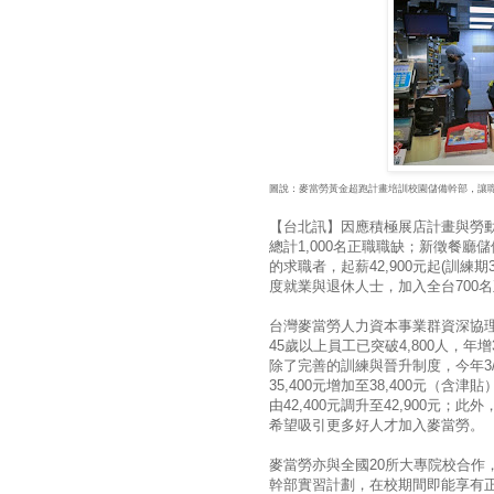
圖說：麥當勞黃金超跑計畫培訓校園儲備幹部，讓
【台北訊】因應積極展店計畫與勞動
總計1,000名正職職缺；新徵餐廳
的求職者，起薪42,900元起(訓練
度就業與退休人士，加入全台700
台灣麥當勞人力資本事業群資深協
45歲以上員工已突破4,800人，
除了完善的訓練與晉升制度，今年3
35,400元增加至38,400元（
由42,400元調升至42,900元；此
希望吸引更多好人才加入麥當勞。
麥當勞亦與全國20所大專院校合作
幹部實習計劃，在校期間即能享有正