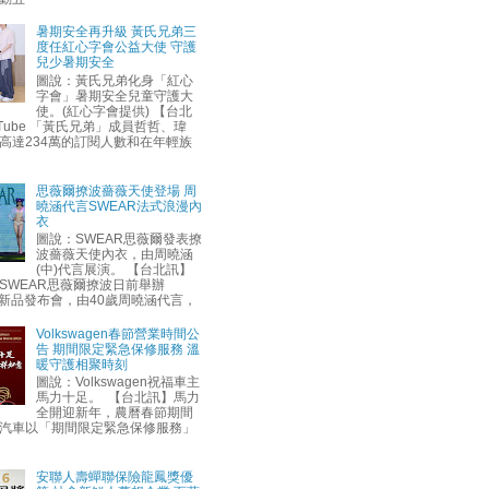
暑期安全再升級 黃氏兄弟三
度任紅心字會公益大使 守護
兒少暑期安全
圖說：黃氏兄弟化身「紅心
字會」暑期安全兒童守護大
使。(紅心字會提供) 【台北
uTube 「黃氏兄弟」成員哲哲、瑋
高達234萬的訂閱人數和在年輕族
思薇爾撩波薔薇天使登場 周
曉涵代言SWEAR法式浪漫內
衣
圖說：SWEAR思薇爾發表撩
波薔薇天使內衣，由周曉涵
(中)代言展演。 【台北訊】
SWEAR思薇爾撩波日前舉辦
AW新品發布會，由40歲周曉涵代言，
Volkswagen春節營業時間公
告 期間限定緊急保修服務 溫
暖守護相聚時刻
圖說：Volkswagen祝福車主
馬力十足。 【台北訊】馬力
全開迎新年，農曆春節期間
汽車以「期間限定緊急保修服務」
安聯人壽蟬聯保險龍鳳獎優