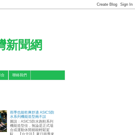
台灣新聞網
綜合
聯絡我們
雨季也能乾爽舒適 ASICS防
水系列機能造型兩不誤
圖說：ASICS防水跑鞋系列
機能造型佳，無論是正式場
合或運動休閒都能輕鬆駕
馭。 【台北訊】夏日雨季來