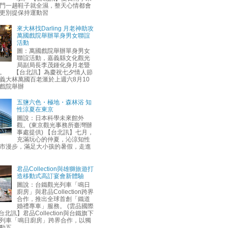
門一趟鞋子就全濕，整天心情都會
更別提保持運動習
來大林找Darling 月老神助攻
萬國戲院舉辦單身男女聯誼
活動
圖：萬國戲院舉辦單身男女
聯誼活動，嘉義縣文化觀光
局副局長李茂鍾化身月老暨
。 【台北訊】為慶祝七夕情人節
義大林萬國百老滙於上週六8月10
戲院舉辦
五鹽六色・極地・森林浴 知
性涼夏在東京
圖說：日本科學未來館外
觀。(東京觀光事務所臺灣辦
事處提供) 【台北訊】七月，
充滿玩心的仲夏，沁涼知性
市漫步，滿足大小孩的暑假，走進
君品Collection與雄獅旅遊打
造移動式高訂宴會新體驗
圖說：台鐵觀光列車「鳴日
廚房」與君品Collection跨界
合作，推出全球首創「鐵道
婚禮專車」服務。 (雲品國際
台北訊】君品Collection與台鐵旗下
列車「鳴日廚房」跨界合作，以獨
動五