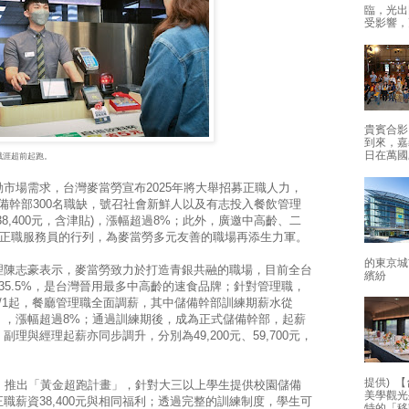
臨，光出
受影響，
貴賓合影
到來，嘉
日在萬國
職涯超前起跑。
市場需求，台灣麥當勞宣布2025年將大舉招募正職人力，
儲備幹部300名職缺，號召社會新鮮人以及有志投入餐飲管理
期38,400元，含津貼)，漲幅超過8%；此外，廣邀中高齡、二
名正職服務員的行列，為麥當勞多元友善的職場再添生力軍。
的東京城
理陳志豪表示，麥當勞致力於打造青銀共融的職場，目前全台
繽紛
年增35.5%，是台灣晉用最多中高齡的速食品牌；針對管理職，
/1起，餐廳管理職全面調薪，其中儲備幹部訓練期薪水從
含津貼），漲幅超過8%；通過訓練期後，成為正式儲備幹部，起薪
外，副理與經理起薪亦同步調升，分別為49,200元、59,700元，
提供) 【
，推出「黃金超跑計畫」，針對大三以上學生提供校園儲備
美學觀光
職薪資38,400元與相同福利；透過完整的訓練制度，學生可
特的「移