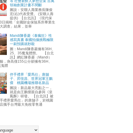
等 社會新鮮人夢想企業 百萬
領袖創業計畫不間斷
圖說：安聯人壽業務長陳俊
宏(右)代表受獎。 (安聯人壽
提供) 【台北訊】《現代保
3日揭曉「全國財金保險系所畢業生
大調查」結果，並舉
Mandi陳香菱《泰瘋狂》性
感寫真書 泰國拍攝挑戰極限
一刷預購就秒殺
圖：Mandi陳香菱擁有36H、
25、35魔鬼體態。 【台北
訊】網紅陳香菱（Mandi）
臉，身高僅155公分卻擁有36H、
魔鬼體
伴手禮界「愛馬仕」唐舖
子、昇恆昌、世界冠軍王鵬
傑 桃園機場推聯名新品
圖說：新品最大亮點之一，
就是由王鵬傑親自參與《皇
鳳酥》研發。 【台北訊】被
手禮界愛馬仕」的唐舖子，於桃園
店攜手台灣最大免稅零售通