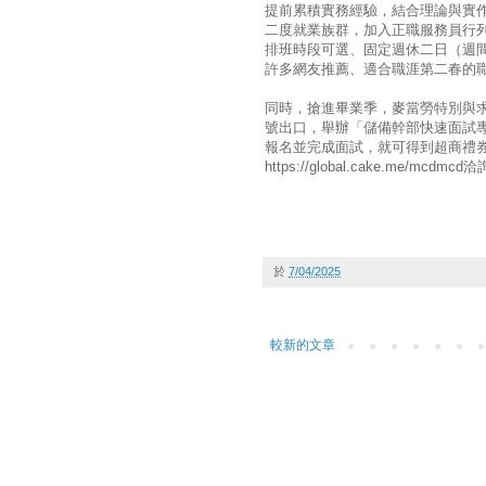
提前累積實務經驗，結合理論與實
二度就業族群，加入正職服務員行列
排班時段可選、固定週休二日（週
許多網友推薦、適合職涯第二春的
同時，搶進畢業季，麥當勞特別與求
號出口，舉辦「儲備幹部快速面試
報名並完成面試，就可得到超商禮券
https://global.cake.me/mcdmcd
於
7/04/2025
較新的文章