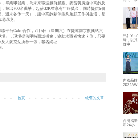
作，畢業即就業，為未來職涯超前起跑。麥當勞廣邀中高齡及
，祭出700名職缺，起薪32K並享有年終奬金，同時提供5個
間、週末各休一天），讓中高齡夥伴能夠兼顧工作與生活，是
職場環境。
職平台Cake合作，7月5日（星期六）在捷運南京復興站六
訊】Yo
專場」，現場提供即時面談機會，協助求職者快速卡位，只要
瑋，以其
及大麥克兌換券一張，報名網址:
群中
洽詢。
內衣品牌
2024
首頁
較舊的文章
台灣福斯
和24小