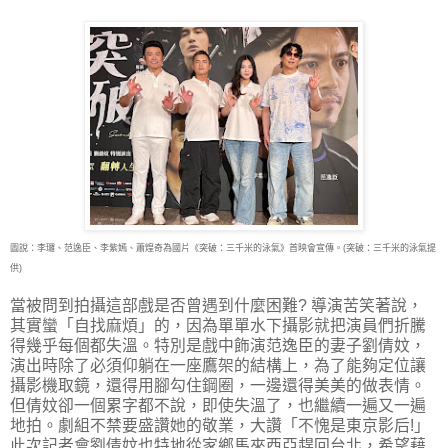
圖說：李㼈、范逸臣、李紫嫣、蕭煌奇為國片《突破：三千米的泳氣》首映會宣傳。(突破：三千米的泳氣提
供)
當被問到拍攝這部戲是否曾遇到什麼困難? 導演苦笑著說，
其實蠻「自找麻煩」的，因為單單水下攝影就把演員們折騰
得幾乎每個都失溫。特別是戲中飾演范逸臣的妻子劉倩妏，
演出時除了必須仰躺在一座鷹架的結構上，為了能夠定位讓
攝影機取鏡，還得用腳勾住鋼圈，一邊還得美美的做表情。
但倩妏卻一個累字都不說，即使失溫了，也繼續一遍又一遍
地拍。劇組不禁要盛讚她的敬業，大讚「不愧是東京影后!」
此次記者會劉倩妏也特地從家鄉馬來西亞趕回台北，希望藉