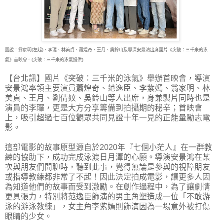
圖說：翁家明(左起)、李㼈、林美貞、蕭煌奇、王月、吳鈴山及導演安景鴻出席國片《突破：三千米的泳
氣》首映會。(突破：三千米的泳氣提供)
【台北訊】國片《突破：三千米的泳氣》舉辦首映會，導演
安景鴻率領主要演員蕭煌奇、范逸
臣、李紫嫣、翁家明、林
美貞、王月、劉倩妏、吳鈴山等人出席，身兼製片同時也是
演員的李㼈，更是大方分享籌備到拍攝期的秘辛；首映會
上，吸引超過七百位觀眾共同見證十年一見的正能量勵志電
影。
這部電影的故事原型源自於2020年『七個小茫人』在一群教
練的協助下，成功完成泳渡日月潭的心願。導演安景鴻在某
次與朋友們閒聊時，聽到此事，覺得無論是參與的視障朋友
或指導教練都非常了不起！因此決定拍成電影，讓更多人因
為知道他們的故事而受到激勵。在創作過程中，為了讓劇情
更具張力，特別將范逸臣飾演的男主角塑造成一位「不敢游
泳的游泳教練」，女主角李紫嫣則飾演因為一場意外被打傷
眼睛的少女。