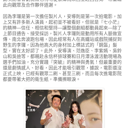
此向觀眾及合作夥伴道謝。
因為李㼈是第一次擔任製片人，安導則是第一次拍電影，加
上又有許多新人演員，起初並不被看好，但就是『七小茫』
的精神—信任、相信和堅持—讓整個劇組都動員起來—除了
上節目通告、接受採訪，製片人李㼈則是動用所有人脈做宣
傳、南北奔波跑包場，因此經常有人在高鐵站或戲院捕捉到
野生的李㼈，因為他高大的身材加上標誌式的「鋼盔」髮
型，實在太好認了。此外，安導演、范逸臣、李紫嫣、吳鈴
山和吳迪等，都親赴永信杯排球賽和日月潭泳渡活動現場為
選手們加油，充分實踐『突破』的精神與勇氣！但最重要的
還是劇情感人、好看，因此才能吸引觀眾，據說，電影還沒
正式上映，已經有觀眾二刷、甚至三刷，而且每次進電影院
都要帶著大把的衛生紙，準備擦眼淚。