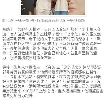
國片《突破：三千米的泳氣》李㼈、李紫嫣父女出席首映會。(突破：三千米的泳氣提供)
網路上，曾經有人批評，日月潭泳渡每年都有至少上萬人參
加，盲人游泳稱得上什麼壯舉？當年『七小茫』中的羅文謙
就坦率地表示，看不見的人下到腳踩不到底的深水中，「就
像漂浮在外太空，感覺很恐怖！」。幸好有兩位教練始終一
前一後地保護他，給予他最大的安全感。因此，羅文謙表
示，只要對教練有信任、對自己有信心，並且有堅持的毅
力，視障者橫渡日月潭並不難。
最後，製片人李㼈表示，《突破:三千米的泳氣》這部電影是
部非常有誠意的電影，他們將幾乎所有的投資都放在製作
上，包括水下攝影、特效製作等，就是為了想把電影做到最
好。但是做國片實在太難了，在沒有行銷預算的情況下，沒
有辦法像美片、港片砸大錢做廣告，就只能靠自己的雙腿把
票房跑出來。10月3日上映之後，至少連續兩週，他和整個團
隊會更加努力跑場。