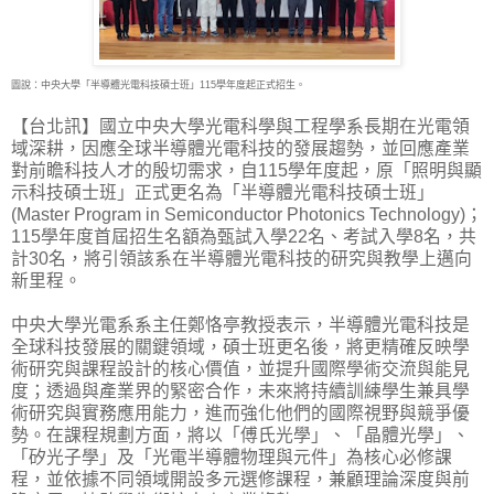
圖說：中央大學「半導體光電科技碩士班」115學年度起正式招生。
【台北訊】國立中央大學光電科學與工程學系長期在光電領
域深耕，因應全球半導體光電科技
的發展趨勢，並回應產業
對前瞻科技人才的殷切需求，自115學年度起，原「照明與顯
示科技碩士班」正式更名為「半導體光電科技碩士班」
(Master Program in Semiconductor Photonics Technology)；
115學年度首屆招生名額為甄試入學22名、考試入學8名，共
計30名，將引領該系在半導體光電科技的研究與教學上邁向
新里程。
中央大學光電系系主任鄭恪亭教授表示，半導體光電科技是
全球科技發展的關鍵領域，碩士班更名後，將更精確反映學
術研究與課程設計的核心價值，並提升國際學術交流與能見
度；透過與產業界的緊密合作，未來將持續訓練學生兼具學
術研究與實務應用能力，進而強化他們的國際視野與競爭優
勢。在課程規劃方面，將以「傅氏光學」、「晶體光學」、
「矽光子學」及「光電半導體物理與元件」為核心必修課
程，並依據不同領域開設多元選修課程，兼顧理論深度與前