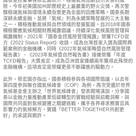
國泰金控董事長蔡宏圖表示，極端氣候加劇自然災害的風
險，今年初美國加州即歷經史上最嚴重的野火災情，再次警
醒極端氣候與環境永續亟需更為全面的因應策略。國泰長期
深耕永續金融，並將『氣候』列為永續策略發展的三大主軸
之一，積極推動氣候與自然領域的發展藍圖。自2018年國泰
積極響應氣候相關財務揭露倡議，持續深化氣候風險管理與
揭露機制，2021年「國泰金控風險管理揭露」榮獲TCFD官
方《2022 Status Report》收錄，成為台灣首家入選為國際典
範案例的金融機構，同時《2022年氣候策略暨自然風險管理
報告書》、《2023年氣候暨自然報告書》接連榮獲「年度
TCFD報告」大獎肯定，成為亞洲首家連續兩年獲得此殊榮的
金融機構，這項肯定是榮耀更是不斷躍進的驅動力。
此外，蔡宏圖亦指出，國泰積極參與各項國際倡議，以去年
第四度參與聯合國氣候峰會（COP）為例，再次受邀於世界
氣候基金會主辦之「世界氣候峰會」發表開場演說，分享國
泰以金融力量推動產業低碳轉型的實戰經驗與前瞻洞察，與
國際共同面對氣候變遷之關鍵挑戰，攜手各界尋求務實且具
影響力的氣候解方，實踐「BETTER TOGETHER共創更
好」的承諾與期許。