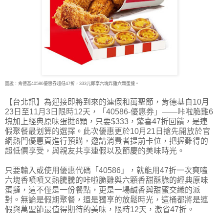
圖說：肯德基40586優惠券超低47折，333元即享六塊炸雞六顆蛋撻。
【台北訊】為迎接即將到來的連假和萬聖節，肯德基自10月
23日至11月3日限時12天，「40586-優
惠券」——咔啦脆雞6
塊加上經典原味蛋撻6顆，只要$333，驚喜47折回饋，是連
假聚餐最划算的選擇。此次優惠更於10月21日搶先開放於官
網熱門優惠頁進行預購，邀請消費者提前卡位，把握難得的
超低價享受，與親友共享連假以及節慶的美味時光。
只要輸入或使用優惠代碼「40586」，就能用47折一次爽嗑
六塊香噴噴又熱騰騰的咔啦脆雞與六顆香甜酥脆的經典原味
蛋撻，這不僅是一份餐點，更是一場鹹香與甜蜜交織的派
對。無論是假期聚餐，還是獨享的放鬆時光，這桶都將是連
假與萬聖節最值得期待的美味，限時12天，激省47折。