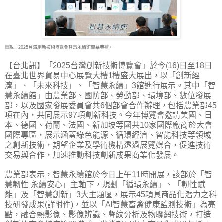
圖說：2025台灣創新技術博覽會智慧永續館開幕典禮。
【台北訊】「2025台灣創新技術博覽會」於今(16)日至18日
在臺北世界貿易中心展覽大樓1樓盛大
展出，以「創新經
濟」、「未來科技」、「智慧永續」3館進行展示。其中「智
慧永續館」由農業部、國防部、勞動部、環境部、數位發展
部，以及國家發展委員會共6個部會合作辦理，包括農業部45
項在內，共同展示97項創新科技。今年博覽會邀請美國、日
本、德國、荷蘭、法國、新加坡等國共10家國際廠商於大會
國際專區，展示涵蓋綠色能源、循環經濟、智能科技等領域
之創新技術，期望企業及學術機構透過展覽媒合，促進技術
交易與合作，加速推動科技創新成果商業化發展。
農業部表示，智慧永續館於今日上午11時開展，該部於「智
慧韌性 永續安心」主軸下，規劃「循環永續」、「韌性賦
能」及「智慧創新」3大主題區，展示45項具商品化潛力之科
技研發成果(詳附件)，並以「AI智慧畜禽健康監測技術」為亮
點，融合熱影像、影像辨識、聲紋分析及物聯網技術，打造