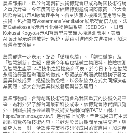
農業部指出，鑑於台灣創新技術博覽會已成為跨國技術行銷
之重要舞臺，今年度智慧永續館特別邀請國際廠商，於大會
國際專區展示AI碳管理平台、衛星與無人機遙測應用等先進
技術，包括荷商Vostermans Ventilation展示荷蘭倍力扇、法
商Gattefossé展示自乳化藥物傳輸系統（SEDDS）、日商
Kokusai Kogyo展示AI智慧型農業無人機遙測應用，美商
Alltech展示碳排放管理系統，藉由引進國外先進技術，加速
台灣產業發展。
農業部進一步表示，配合「循環永續」、「韌性賦能」及
「智慧創新」主題，優選今年度包括微生物肥料、檢驗檢測
及智慧生產等14項技術之授權廠商代表，於今日下午在智慧
永續館舞臺區辦理簽約儀式，彰顯該部所屬試驗機構研發之
農業科技成果，透過技術授權，以公私協力方式共同解決產
業問題，擴大台灣農業科技發展與普及運用。
農業部強調，台灣創新技術博覽會為我國重要的技術交易平
臺，為利外界了解台灣最新科技成果，該博覽會除實體展覽
外，相關技術亦透過農業技術交易網(簡稱TATM，網址
https://tatm.moa.gov.tw/）進行線上展示。業者或民眾可由該
網站瀏覽各項技術內容，並歡迎於會展期間至現場交流，與
研究人員一對一洽談使農業科技研發成果落實應用，加速產