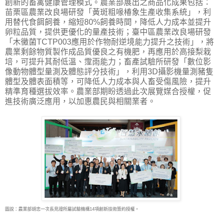
創新的畜禽健康管理模式。農業部展出之商品化成果包括：
苗栗區農業改良場研發「黃斑粗喙椿象生產收集系統」，利
用替代食餌飼養，縮短80%飼養時間，降低人力成本並提升
卵粒品質，提供更優化的量產技術；臺中區農業改良場研發
「木黴菌TCTP003應用於作物耐逆境能力提升之技術」，將
農業剩餘物質製作成品質優良之有機肥，再應用於高接梨栽
培，可提升其耐低溫、霪雨能力；畜產試驗所研發「數位影
像動物體型量測及體態評分技術」，利用3D攝影機量測豬隻
體型及體表面積等，可降低人力成本與人畜受傷風險，提升
精準育種選拔效率。農業部期盼透過此次展覽媒合授權，促
進技術廣泛應用，以加惠農民與相關業者。
圖說：農業部胡忠一次長見證所屬試驗機構14項創新技術簽約授權。